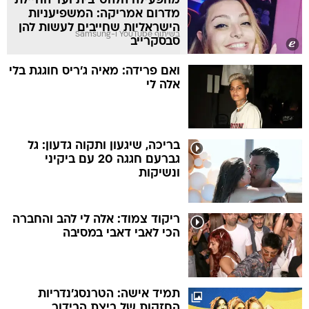
מהפעילה הלהט"בית ועד החיילת
מדרום אמריקה: המשפיעניות
הישראליות שחייבים לעשות להן
בשיתוף YouTube ו-Samsung
סבסקרייב
ואם פרידה: מאיה ג'ריס חוגגת בלי
אלה לי
בריכה, שיגעון ותקוה גדעון: גל
גברעם חגגה 20 עם ביקיני
ונשיקות
ריקוד צמוד: אלה לי להב והחברה
הכי לאבי דאבי במסיבה
תמיד אישה: הטרנסג'נדריות
החזקות של ביצת הבידור