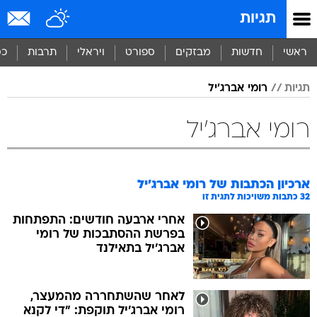
תגיות
ראשי
חדשות
מבזקים
ספורט
ויראלי
תרבות
כס
תגיות
רומי אברג'יל
רומי אברג'יל
ארכיון הכתבות של
רומי אברג'יל
32
כתבות משויכות לתגית זו
אחרי ארבעה חודשים: התפתחות
בפרשת ההסתבכות של רומי
אברג'יל בתאילנד
לאחר שהשתחררה מהמעצר,
רומי אברג'יל תוקפת: "די לקנא