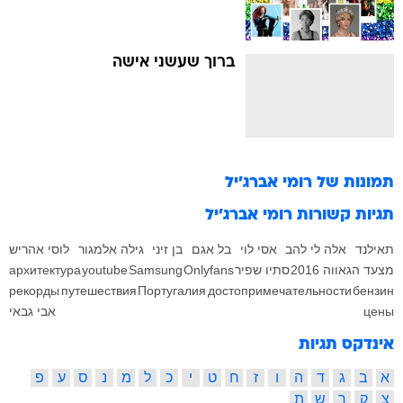
ברוך שעשני אישה
תמונות של
רומי אברג'יל
תגיות קשורות
רומי אברג'יל
תאילנד
אלה לי להב
אסי לוי
בל אגם
בן זיני
גילה אלמגור
לוסי אהריש
מצעד הגאווה 2016
סתיו שפיר
Onlyfans
Samsung
youtube
архитектура
рекорды
путешествия
Португалия
достопримечательности
бензин
цены
אבי גבאי
אינדקס תגיות
א
ב
ג
ד
ה
ו
ז
ח
ט
י
כ
ל
מ
נ
ס
ע
פ
צ
ק
ר
ש
ת