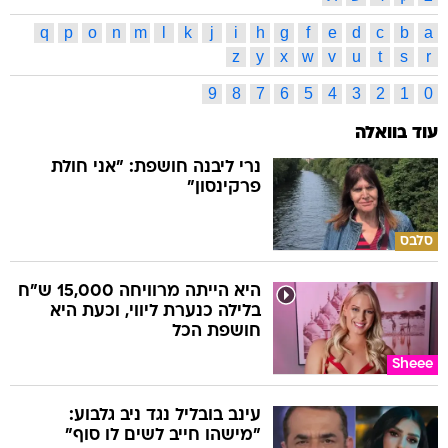
q
p
o
n
m
l
k
j
i
h
g
f
e
d
c
b
a
z
y
x
w
v
u
t
s
r
9
8
7
6
5
4
3
2
1
0
עוד בוואלה
נרי ליבנה חושפת: "אני חולת
פרקינסון"
סלבס
היא הייתה מרוויחה 15,000 ש"ח
בלילה כנערת ליווי, וכעת היא
חושפת הכל
Sheee
עינב בובליל נגד ניב גלבוע:
"מישהו חייב לשים לו סוף"