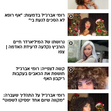
רומי אברג'יל בדמעות: "אף רופא
לא הסכים לגעת בי"
גרושתו של המיליארדר חיים
הורביץ נקלעה לרעידת האדמה |
צפו
קשה לצפייה: רומי אברג'יל
חושפת את הכאבים בעקבות
ריקבון האף
רומי אברג'יל על התהליך שעברה:
"מקווה שיום אחד יפסיקו לשפוט"