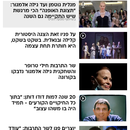
מגלית גוטמן ועד גילה אלמגור:
"תצוגת האופנה" הכי מרגשת
שיש התקיימה גם השנה
בשיתוף מפעל הפיס
על פניו זאת הצגה היסטורית
קלילה ובנאלית. בשקט בשקט,
היא חותרת תחת עצמה
שר התרבות חילי טרופר
והשחקנית גילה אלמגור נדבקו
בקורונה
20 שנה למות דודו דותן: "בתוך
כל החיקויים הקורעים - תמיד
היה בו משהו עצוב"
יוצרים פנו לשר התרבות: "עודד