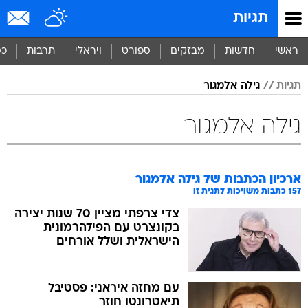
תגיות
ראשי
חדשות
מבזקים
ספורט
ויראלי
תרבות
כס
תגיות
גילה אלמגור
גילה אלמגור
ארכיון הכתבות של
גילה אלמגור
157
כתבות משויכות לתגית זו
צדי צרפתי מציין 70 שנות יצירה
בקונצרט עם הפילהרמונית
הישראלית ושלל אורחים
עם מחזה איראני: פסטיבל
תיאטרונטו חוזר