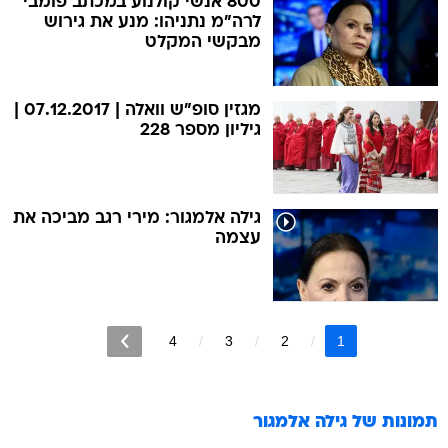
800 אנשי קולנוע במכתב פומבי
לרה"מ נתניהו: מנע את גירוש
מבקשי המקלט
מגזין סופ"ש וואלה | 07.12.2017 |
גיליון מספר 228
גילה אלמגור: מירי רגב מביכה את
עצמה
4
3
2
1
תמונות של
גילה אלמגור