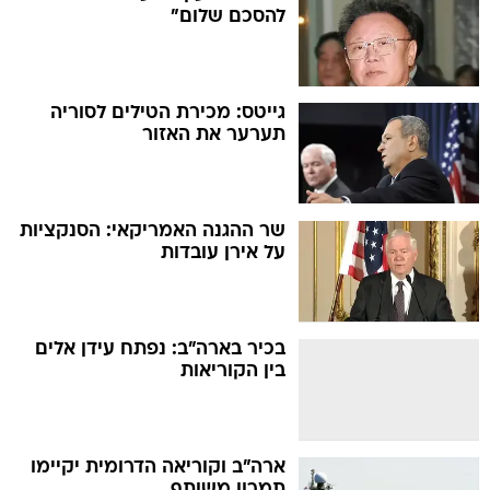
להסכם שלום"
גייטס: מכירת הטילים לסוריה
תערער את האזור
שר ההגנה האמריקאי: הסנקציות
על אירן עובדות
בכיר בארה"ב: נפתח עידן אלים
בין הקוריאות
ארה"ב וקוריאה הדרומית יקיימו
תמרון משותף