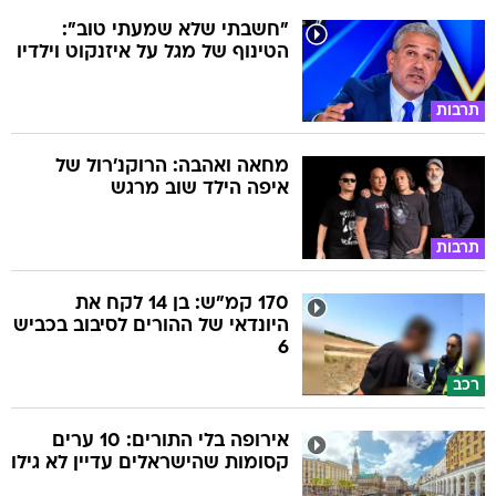
"חשבתי שלא שמעתי טוב":
הטינוף של מגל על איזנקוט וילדיו
תרבות
מחאה ואהבה: הרוקנ'רול של
איפה הילד שוב מרגש
תרבות
170 קמ"ש: בן 14 לקח את
היונדאי של ההורים לסיבוב בכביש
6
רכב
אירופה בלי התורים: 10 ערים
קסומות שהישראלים עדיין לא גילו