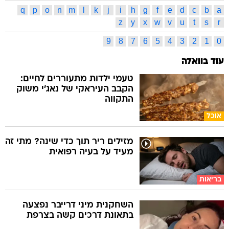
q
p
o
n
m
l
k
j
i
h
g
f
e
d
c
b
a
z
y
x
w
v
u
t
s
r
9
8
7
6
5
4
3
2
1
0
עוד בוואלה
טעמי ילדות מתעוררים לחיים:
הקבב העיראקי של נאג׳י משוק
התקווה
אוכל
מזילים ריר תוך כדי שינה? מתי זה
מעיד על בעיה רפואית
בריאות
השחקנית מיני דרייבר נפצעה
בתאונת דרכים קשה בצרפת