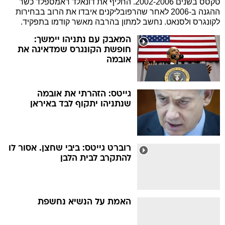
טקסס בשנים 2002-2006. החליף את דונאלד ראמספלד כשר
ההגנה ב-2006 לאחר שהרפובליקנים איבדו את הרוב בבחירות
לקונגרס ולסנאט. נחשב למתון בהרבה מאשר קודמו בתפקיד.
המאבק עם נתניהו יימשך:
חופשת הקונגרס שמדאיגה את
אובמה
גייטס: הזהרתי את אובמה
שנתניהו יתקוף לבד באיראן
רוברט גייטס: ביבי שחצן. אסור לו
להתקרב לבית הלבן
האמת על הנשיא נחשפת