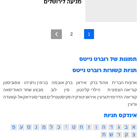
מגיעה לירושלים
2
1
תמונות של
רוברט גייטס
תגיות קשורות
רוברט גייטס
ארצות הברית
אהוד ברק
איראן
ברק אובמה
בנימין נתניהו
אפגניסטן
קוריאה הצפונית
הילרי קלינטון
סין
לוב
מבצע שחר האודיסאה
קוריאה הדרומית
גרעין איראני
טורקיה
פקיסטן
טילים
מצרים
עיראק
אל-קאעדה
גרעין
אינדקס תגיות
א
ב
ג
ד
ה
ו
ז
ח
ט
י
כ
ל
מ
נ
ס
ע
פ
צ
ק
ר
ש
ת