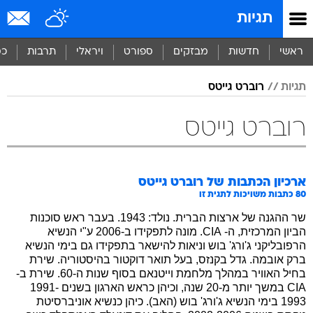
תגיות
ראשי
חדשות
מבזקים
ספורט
ויראלי
תרבות
כס
תגיות
רוברט גייטס
רוברט גייטס
ארכיון הכתבות של
רוברט גייטס
80
כתבות משויכות לתגית זו
שר ההגנה של ארצות הברית. נולד: 1943. בעבר ראש סוכנות
הביון המרכזית, ה- CIA. מונה לתפקידו ב-2006 ע"י הנשיא
הרפובליקני ג'ורג' בוש וניאות להישאר בתפקידו גם בימי הנשיא
ברק אובמה. גדל בקנזס, בעל תואר דוקטור בהיסטוריה. שירת
בחיל האוויר במהלך מלחמת וייטנאם בסוף שנות ה-60. שירת ב-
CIA במשך יותר מ-20 שנה, וכיהן כראש הארגון בשנים 1991-
1993 בימי הנשיא ג'ורג' בוש (האב). כיהן כנשיא אוניברסיטת