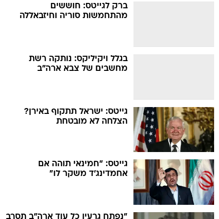
ברק לגייטס: חוששים
מהתחמשות סוריה וחיזבאללה
בגלל ויקיליקס: נותקה רשת
מחשבים של צבא ארה"ב
גייטס: ישראל תתקוף באירן?
הצלחה לא מובטחת
גייטס: "חמינאי תוהה אם
אחמדינג'ד משקר לו"
"נפתח גרעין כל עוד ארה"ב תסרב