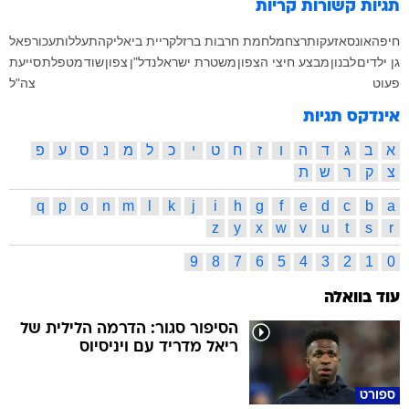
תגיות קשורות
קריות
חיפה
אונס
אזעקות
רצח
מלחמת חרבות ברזל
קריית ביאליק
התעללות
עכו
רפאל
גן ילדים
לבנון
מבצע חיצי הצפון
משטרת ישראל
נדל"ן
צפון
שוד
מטפלת
סייעת
פעוט
צה"ל
אינדקס תגיות
א
ב
ג
ד
ה
ו
ז
ח
ט
י
כ
ל
מ
נ
ס
ע
פ
צ
ק
ר
ש
ת
q
p
o
n
m
l
k
j
i
h
g
f
e
d
c
b
a
z
y
x
w
v
u
t
s
r
9
8
7
6
5
4
3
2
1
0
עוד בוואלה
הסיפור סגור: הדרמה הלילית של
ריאל מדריד עם ויניסיוס
ספורט