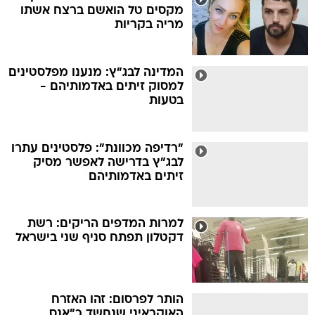
מקסים טל הואשם ברצח אשתו
מריה בקריות
המדינה לבג"ץ: מנענו מפלסטינים
למסוק זיתים באדמותיהם -
בטעות
"רדיפה מכוונת": פלסטינים עתרו
לבג"ץ בדרישה לאפשר מסיק
זיתים באדמותיהם
למרות המדפים הריקים: רשת
דקטלון תפתח סניף שני בישראל
הותר לפרסום: זהו האזרח
האוקראיני שנחשד כ"אנס