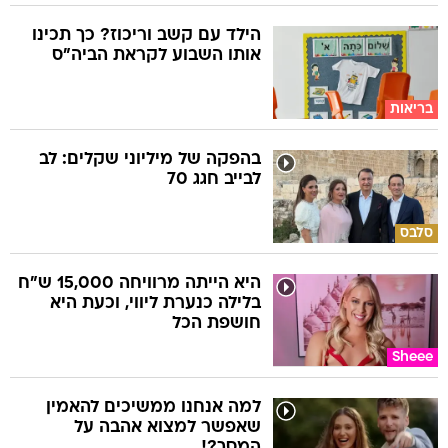
הילד עם קשב וריכוז? כך תכינו
אותו השבוע לקראת הביה"ס
בריאות
בהפקה של מיליוני שקלים: לב
לבייב חגג 70
סלבס
היא הייתה מרוויחה 15,000 ש"ח
בלילה כנערת ליווי, וכעת היא
חושפת הכל
Sheee
למה אנחנו ממשיכים להאמין
שאפשר למצוא אהבה על
המסך?!