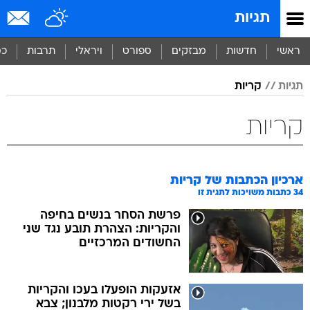
תגיות
ראשי
חדשות
מבזקים
ספורט
ויראלי
תרבות
כס
תגיות
קריות
קריות
ארכיון הכתבות של
קריות
34
כתבות משויכות לתגית זו
פרשת הסחר בנשים בחיפה
והקריות: הצהרת תובע נגד שני
החשודים המרכזיים
אזעקות הופעלו בעכו והקריות
בשל ירי רקטות מלבנון; צבא