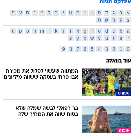
אינדקס תגיות
א
ב
ג
ד
ה
ו
ז
ח
ט
י
כ
ל
מ
נ
ס
ע
פ
צ
ק
ר
ש
ת
q
p
o
n
m
l
k
j
i
h
g
f
e
d
c
b
a
z
y
x
w
v
u
t
s
r
9
8
7
6
5
4
3
2
1
0
עוד בוואלה
המתווה שעשוי לסלול את מכירת
אבו פרחי בעסקה ששווה מיליונים
ספורט
בר רפאלי לבשה שמלה שלא
בטוח שווה את המחיר שלה
אופנה