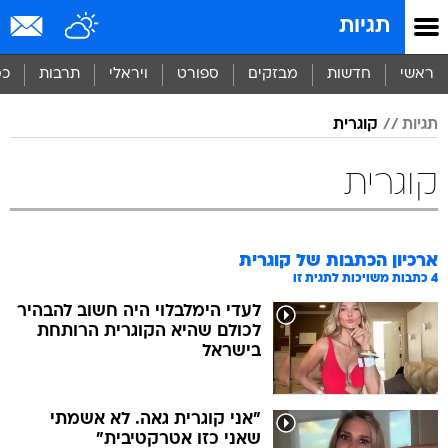
תגיות
ראשי
חדשות
מבזקים
ספורט
ויראלי
תרבות
כס
תגיות
קוגרית
קוגרית
ארכיון הכתבות של
קוגרית
4
כתבות משויכות לתגית זו
לעדי הימלבלוי היה חשוב להבהיר
לכולם שהיא הקוגרית הרותחת
בישראל
"אני קוגרית גאה. לא אשמתי
שאני כזו אטרקטיבית"