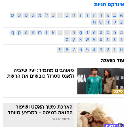
אינדקס תגיות
א
ב
ג
ד
ה
ו
ז
ח
ט
י
כ
ל
מ
נ
ס
ע
פ
צ
ק
ר
ש
ת
q
p
o
n
m
l
k
j
i
h
g
f
e
d
c
b
a
z
y
x
w
v
u
t
s
r
9
8
7
6
5
4
3
2
1
0
עוד בוואלה
מאוהבים מתמיד: יעל שלביה
ולאנס סטרול כובשים את הרשת
סלבס
הארכת משך האקט ושיפור
ההנאה במיטה - במבצע מיוחד
בשיתוף "גברא"
טוב לדעת