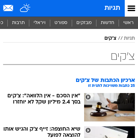
תגיות
ראשי
חדשות
מבזקים
ספורט
ויראלי
תרבות
כס
תגיות
צ'קים
צ'קים
ארכיון הכתבות של
צ'קים
25
כתבות משויכות לתגית זו
"אין הסכם - אין הלוואה": צ'קים
בסך 2.4 מיליון שקל לא יוחזרו
שיא החוצפה: זייף צ'ק והגיש אותו
להוצאה לפועל