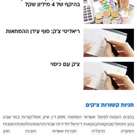
בהיקף של 4 מיליון שקל
ריאליטי צ'ק: סוף עידן ההמחאות
צ'ק עם כיסוי
תגיות קשורות
צ'קים
בנקים
הוצאה לפועל
אשראי
המחאה
פסק דין
שיק
אפליקציות
באר שבע
בנק הפועלים
בנקאות
בנקאות דיגיטלית
דירות שכורות
הונאה
הלוואות
הפגנות
הפקדה
הרצליה
חברות אשראי
חובות
חנק