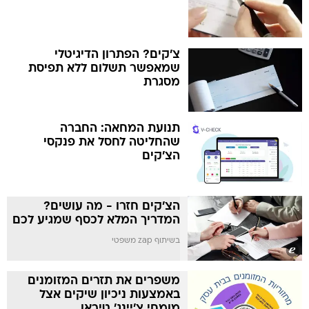
צ'קים? הפתרון הדיגיטלי
שמאפשר תשלום ללא תפיסת
מסגרת
תנועת המחאה: החברה
שהחליטה לחסל את פנקסי
הצ'קים
הצ'קים חזרו - מה עושים?
המדריך המלא לכסף שמגיע לכם
בשיתוף zap משפטי
משפרים את תזרים המזומנים
באמצעות ניכיון שיקים אצל
מומחי צ'יינג' טיראן