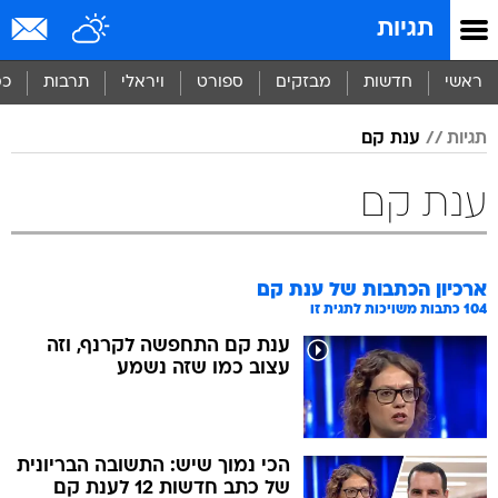
תגיות
ראשי
חדשות
מבזקים
ספורט
ויראלי
תרבות
כס
תגיות
ענת קם
ענת קם
ארכיון הכתבות של
ענת קם
104
כתבות משויכות לתגית זו
ענת קם התחפשה לקרנף, וזה
עצוב כמו שזה נשמע
הכי נמוך שיש: התשובה הבריונית
של כתב חדשות 12 לענת קם