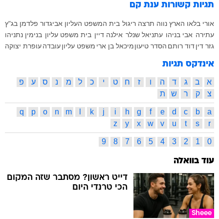
תגיות קשורות
ענת קם
אורי בלאו
הארץ
נווה תרצה
ריגול
בית המשפט העליון
אביגדור פלדמן
בג"ץ
עתירה
אבי בניהו
עתניאל שנלר
אילנה דיין
בית משפט עליון
בנימין נתניהו
גזר דין
דוד רותם
הסדר טיעון
מיכאל בן ארי
משפט עליון
עובדה
עופרת יצוקה
אינדקס תגיות
א
ב
ג
ד
ה
ו
ז
ח
ט
י
כ
ל
מ
נ
ס
ע
פ
צ
ק
ר
ש
ת
q
p
o
n
m
l
k
j
i
h
g
f
e
d
c
b
a
z
y
x
w
v
u
t
s
r
9
8
7
6
5
4
3
2
1
0
עוד בוואלה
דייט ראשון? מסתבר שזה המקום
הכי טרנדי היום
Sheee