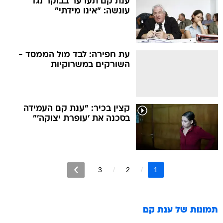
ענת קם תערער בבוקר נגד
עונשה: "אינו מידתי"
עת חפירה: לבד מול הממסד -
השורקים במשרוקיות
קצין בכיר: "ענת קם העמידה
בסכנה את 'עופרת יצוקה'"
3
2
1
תמונות של
ענת קם