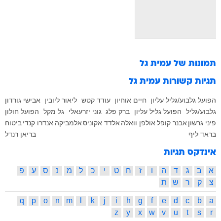
תמונות של
עמית גל
תגיות קשורות
עמית גל
הפועל גלבוע/גליל עליון
חיים אוחיון
עודד קטש
ליאור ליובין
אבישי גורדון
גלבוע/גליל
הפועל גליל עליון
ברק פלג
גוני יזרעאלי
גל מקל
הפועל חולון
פיני גרשון
אבנר קופל
אולפן וואלה
אלדד אקוניס
אלמביקה
אנדרו קנדי
ביטוח
בראד ליף
בריאן רנדל
אינדקס תגיות
א
ב
ג
ד
ה
ו
ז
ח
ט
י
כ
ל
מ
נ
ס
ע
פ
צ
ק
ר
ש
ת
q
p
o
n
m
l
k
j
i
h
g
f
e
d
c
b
a
z
y
x
w
v
u
t
s
r