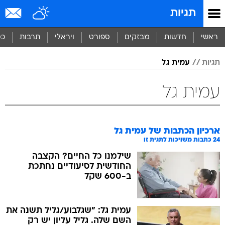
תגיות
ראשי
חדשות
מבזקים
ספורט
ויראלי
תרבות
כס
תגיות
עמית גל
עמית גל
ארכיון הכתבות של
עמית גל
24
כתבות משויכות לתגית זו
שילמנו כל החיים? הקצבה
החודשית לסיעודיים נחתכת
ב-600 שקל
עמית גל: "שגלבוע/גליל תשנה את
השם שלה. גליל עליון יש רק