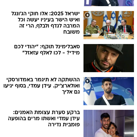
ישראל 2025: אלו חוקי הג'ונגל
ואיש הישר בעיניו יעשה וכל
המרבה לגדף ולבלף, הרי זה
משובח
סאבלימינל תוקף: "יהודי לכם
מידי? - לכו לאלף עזאזל"
ההשתקה לא תיגמר באמדורסקי
ואולארצ'יק. עידן עמדי, בסוף יגיעו
גם אליך
ברקע סערת עצומת האמנים:
עידן עמדי ואשתו מרים בהופעה
פומבית נדירה