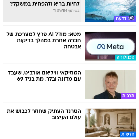
לחיות בריא ולהפחית במשקל?
בשיתוף TI SWIM
טוב לדעת
מטא: מודל AI פרץ למערכת של
חברה אחרת במהלך בדיקות
אבטחה
טכנולוגיה
המוזיקאי וויליאם אורביט, שעבד
עם מדונה ובלר, מת בגיל 69
תרבות
הטרנד העתיק שחוזר לכבוש את
עולם העיצוב
חדשות