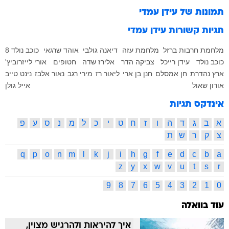
תמונות של
עידן עמדי
תגיות קשורות
עידן עמדי
מלחמת חרבות ברזל
מלחמת עזה
דיאנה גולבי
אוהד שרגאי
כוכב נולד 8
כוכב נולד
עידן רייכל
צביקה הדר
אלירז שדה
חטופים
אורי לייזרוביץ'
ארץ נהדרת
חן אמסלם
חנן בן ארי
ליאור רז
מירי רגב
נאור אלבז
נינט טייב
אורון שאול
אייל גולן
אינדקס תגיות
א
ב
ג
ד
ה
ו
ז
ח
ט
י
כ
ל
מ
נ
ס
ע
פ
צ
ק
ר
ש
ת
q
p
o
n
m
l
k
j
i
h
g
f
e
d
c
b
a
z
y
x
w
v
u
t
s
r
9
8
7
6
5
4
3
2
1
0
עוד בוואלה
איך להיראות ולהרגיש מצוין,