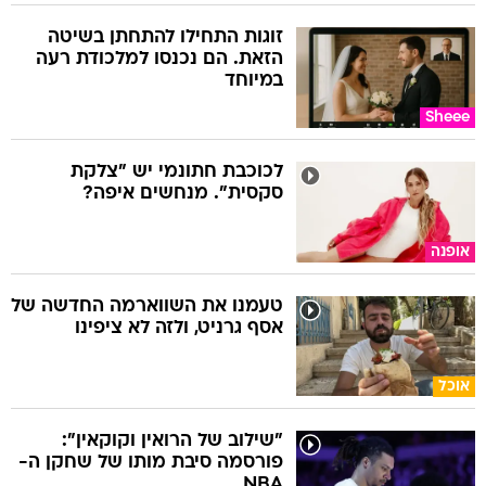
זוגות התחילו להתחתן בשיטה
הזאת. הם נכנסו למלכודת רעה
במיוחד
Sheee
לכוכבת חתונמי יש "צלקת
סקסית". מנחשים איפה?
אופנה
טעמנו את השווארמה החדשה של
אסף גרניט, ולזה לא ציפינו
אוכל
"שילוב של הרואין וקוקאין":
פורסמה סיבת מותו של שחקן ה-
NBA