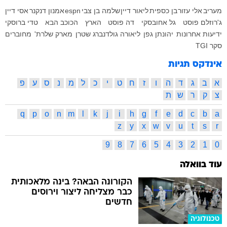
מעריב
אלי עזור
בן כספית
ליאור דיין
שלמה בן צבי
espn
אמנון דנקנר
אסי דיין
ג'רוזלם פוסט
גל אחובסקי
דה פוסט
הארץ
הכוכב הבא
טדי ברוסקי
ידיעות אחרונות
יהונתן גפן
ליאורה גולדנברג שטרן
מארק שלרת'
מחוברים
סקר TGI
אינדקס תגיות
א
ב
ג
ד
ה
ו
ז
ח
ט
י
כ
ל
מ
נ
ס
ע
פ
צ
ק
ר
ש
ת
q
p
o
n
m
l
k
j
i
h
g
f
e
d
c
b
a
z
y
x
w
v
u
t
s
r
9
8
7
6
5
4
3
2
1
0
עוד בוואלה
הקורונה הבאה? בינה מלאכותית
כבר מצליחה ליצור וירוסים
חדשים
טכנולוגיה