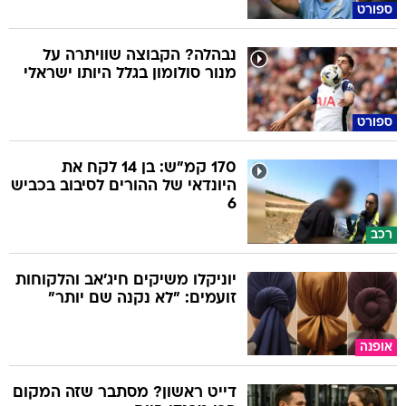
ספורט
נבהלה? הקבוצה שוויתרה על
מנור סולומון בגלל היותו ישראלי
ספורט
170 קמ"ש: בן 14 לקח את
היונדאי של ההורים לסיבוב בכביש
6
רכב
יוניקלו משיקים חיג'אב והלקוחות
זועמים: "לא נקנה שם יותר"
אופנה
דייט ראשון? מסתבר שזה המקום