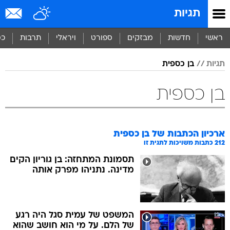
תגיות
ראשי
חדשות
מבזקים
ספורט
ויראלי
תרבות
כס
תגיות
בן כספית
בן כספית
ארכיון הכתבות של
בן כספית
212
כתבות משויכות לתגית זו
תסמונת המתחזה: בן גוריון הקים
מדינה. נתניהו מפרק אותה
המשפט של עמית סגל היה רגע
של הלם. על מי הוא חושב שהוא