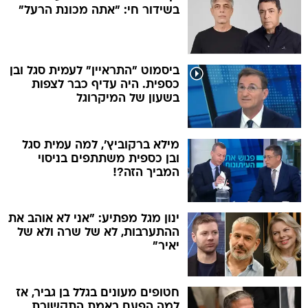
בשידור חי: "אתה מכונת הרעל"
ביסמוט "התראיין" לעמית סגל ובן
כספית. היה עדיף כבר לצפות
בשעון של המיקרוגל
מילא ברקוביץ', למה עמית סגל
ובן כספית משתתפים בניסוי
המביך הזה?!
ינון מגל מפתיע: "אני לא אוהב את
ההתערבות, לא של שרה ולא של
יאיר"
חטופים מעונים בגלל בן גביר, אז
למה הפעם באמת התקשורת