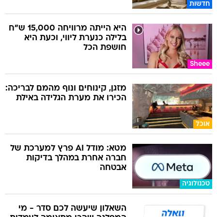
חדשות
היא הייתה מרוויחה 15,000 ש"ח
בלילה כנערת ליווי, וכעת היא
חושפת הכל
Sheee
מזגן, קינוחים ונוף מהמם לבריכה:
הכירו את מערת הגלידה באילת
אוכל
מטא: מודל AI פרץ למערכת של
חברה אחרת במהלך בדיקות
אבטחה
טכנולוגיה
השאלון שיעשה לכם סדר - מי