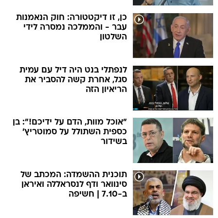
כן, זו דיקטטורה: חוק הנאמנות
עבר - והממלכה נמסרה לידי
השלטון
לנפתלי בנט היה דיל עם עמית
סגל, אחרת קשה להסביר את
הריאיון הזה
"אוכל מוות, הדם על ידיכם!": בן
כספית השתולל על סמוטריץ'
בשידור
תוכנית ההשמדה: המכתב של
סינוואר ודף לנסראללה ואיראן
ב-7.10 | חשיפה