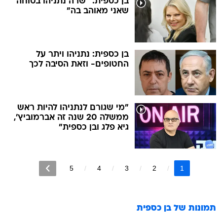
בן כספית: "שרה נתניהו בטוחה
שאני מאוהב בה"
בן כספית: נתניהו ויתר על
החטופים- וזאת הסיבה לכך
"מי שגורם לנתניהו להיות ראש
ממשלה 20 שנה זה אברמוביץ',
גיא פלג ובן כספית"
5
4
3
2
1
תמונות של
בן כספית