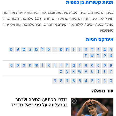
תגיות קשורות
בן כספית
בנימין נתניהו
מעריב
ינון מגל
עמית סגל
פגוש את העיתונות
ידיעות אחרונות
הארץ
יאיר לפיד
שרה נתניהו
ישראל היום
חדשות 12
מלחמת חרבות ברזל
נפתלי בנט
7 ימים
7 לילות
אורי משגב
איתמר בן גביר
מלחמת עזה
אלי עזור
סופשבוע
אינדקס תגיות
א
ב
ג
ד
ה
ו
ז
ח
ט
י
כ
ל
מ
נ
ס
ע
פ
צ
ק
ר
ש
ת
q
p
o
n
m
l
k
j
i
h
g
f
e
d
c
b
a
z
y
x
w
v
u
t
s
r
9
8
7
6
5
4
3
2
1
0
עוד בוואלה
רודרי הפתיע: הסיבה שבחר
בברצלונה על פני ריאל מדריד