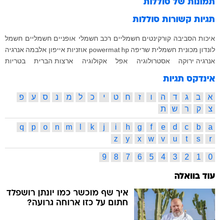
תמונות של
סוללות
תגיות קשורות
סוללות
איכות הסביבה
קורקינטים חשמליים
רכב חשמלי
אופניים חשמליים
חשמל
לונדון
מכונית חשמלית
שריפה
hp
powermat
אוזניות
אייפון
אלבמה
אנרגיה
אנרגיה ירוקה
אסטרולוגיה
אפל
אקולוגיה
ארצות הברית
בטריות
אינדקס תגיות
א
ב
ג
ד
ה
ו
ז
ח
ט
י
כ
ל
מ
נ
ס
ע
פ
צ
ק
ר
ש
ת
q
p
o
n
m
l
k
j
i
h
g
f
e
d
c
b
a
z
y
x
w
v
u
t
s
r
9
8
7
6
5
4
3
2
1
0
עוד בוואלה
איך שף מוכשר כמו יונתן רושפלד
חתום על כזו ארוחה גרועה?