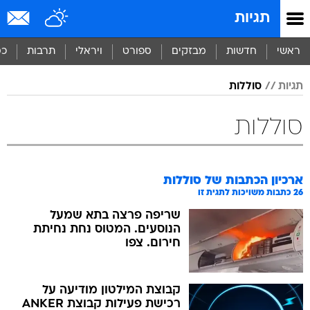
תגיות
ראשי
חדשות
מבזקים
ספורט
ויראלי
תרבות
כס
תגיות
סוללות
סוללות
ארכיון הכתבות של
סוללות
26
כתבות משויכות לתגית זו
שריפה פרצה בתא שמעל
הנוסעים. המטוס נחת נחיתת
חירום. צפו
קבוצת המילטון מודיעה על
רכישת פעילות קבוצת ANKER