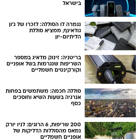
בישראל
נגמרה לו הסוללה: לזכרו של ג'ון
גודאינף, ממציא סוללת
הליתיום-יון
בריטניה: זינוק מדאיג במספר
השריפות שנגרמות בשל אופניים
וקורקינטים חשמליים
סוללה חכמה: משתמשים בפחות
אנרגיה בשעות השיא וחוסכים
כסף
200 שריפות, 6 הרוגים: לניו יורק
נמאס מהסוללות הדליקות של
אופניים חשמליים