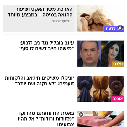
הארכת משך האקט ושיפור
ההנאה במיטה - במבצע מיוחד
בשיתוף "גברא"
טוב לדעת
עינב בובליל נגד ניב גלבוע:
"מישהו חייב לשים לו סוף"
סלבס
יוניקלו משיקים חיג'אב והלקוחות
זועמים: "לא נקנה שם יותר"
אופנה
באמת הזדעזעתם מהדוקו
"מזוודות ורודות"? אל תהיו
צבועים!