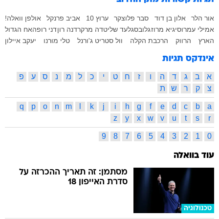
אור הלר
אלון בן דוד
סבר פלוצקר
ערוץ 10
אביב פרנקל
אולפן וואלה!
אמילי עמרוסי
גיא מרוז
גלובס
גלעד שליט
דה מרקר
דנה רון
דני רופ
האח הגדול
הארץ
הרווק
הרכבת הקלה
וול סטריט ג'ורנל
טלי מורנו
יעקב איילון
אינדקס תגיות
א
ב
ג
ד
ה
ו
ז
ח
ט
י
כ
ל
מ
נ
ס
ע
פ
צ
ק
ר
ש
ת
q
p
o
n
m
l
k
j
i
h
g
f
e
d
c
b
a
z
y
x
w
v
u
t
s
r
9
8
7
6
5
4
3
2
1
0
עוד בוואלה
מסתמן: זה תאריך ההכרזה על
סדרת האייפון 18
טכנולוגיה