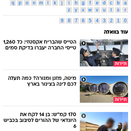
q
p
o
n
m
l
k
j
i
h
g
f
e
d
c
b
a
z
y
x
w
v
u
t
s
r
9
8
7
6
5
4
3
2
1
0
עוד בוואלה
הטייס שהבריח אקסטזי: כל 1,260
טייסי החברה יעברו בדיקת סמים
תיירות
מיטה, מזגן ומנורה? כמה תעלה
לכם לינה בצינור בארץ
תיירות
170 קמ"ש: בן 14 לקח את
היונדאי של ההורים לסיבוב בכביש
6