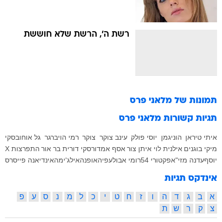
רשת ה', הרשת שלא חוששת
תמונות של
מלאני פרס
תגיות קשורות
מלאני פרס
איתי טיראן
הוניגמן
יוסי פולק
עינב צוקר
צוקר
רמי הויברגר
גל אוחובסקי
מיקי בוגנים
אילנית לוי
איתן צור
אסף אמדורסקי
דורית בר אור
התפרצות X
יוסף
עדנה מזי"א
פקטורי 54
רומי אבולעפיה
אופנה
אילג'ימה
אינדיאנה פייסרס
אינדקס תגיות
א
ב
ג
ד
ה
ו
ז
ח
ט
י
כ
ל
מ
נ
ס
ע
פ
צ
ק
ר
ש
ת