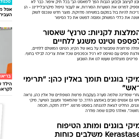
טכנולו
ון לעיצוב וקיבוע הגבות הפך ל'מאסט הב' בכל תיק איפור. כבר לא
פיק למרוט את השערות הסוררות, או לעבור טיפול מיקרובליידינג - הן
אפל מח
ריכות להיות בול במקום במשיחה מדויקת. מוצר חדש שנכנס לשוק
העבירו מ
שנה את כללי המשחק ומנסה לפשט את כל הסיפור
מלצות לקניות: טרנץ' שאסור
פספס וטינט משגע ללחיים
מלה פרחונית שמבשרת על בואו של הקיץ, הטינט המושלם ללחיים,
לצת פסים עם טוויסט לא רגיל וכפכפים שכל אחת צריכה לבילוי בחוף.
בריאו
יקי בוגנים תומך באלין כהן: "תרימי
הילד ע
אש"
לקראת
חרי שמדינה שלמה סערה בעקבות פרשת השפתיים של אלין כהן, נראה
יש גם אנשים טובים באמצע הדרך, כך שהמאפר ומעצב השיער, מיקי
וגנים, החליט לצאת להגנתה בפוסט מרגש. "ילדה חזקה, חכמה
חושה". וואלה! סלבס שמה פודרה
יקי בוגנים ומותג הטיפוח
Kerasta משלבים כוחות