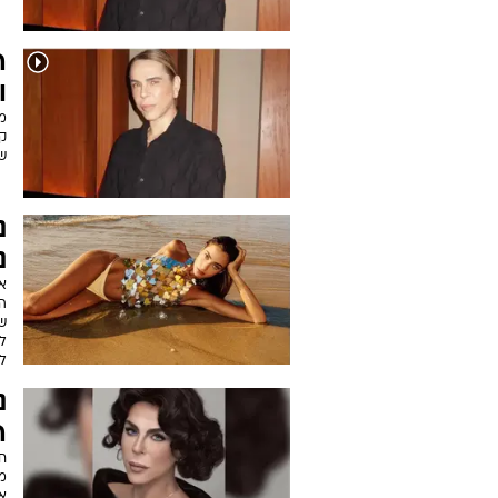
ה
ו
מ
קי
שה
נ
נ
א
ה
של
ל
ל
נ
ה
ח
מ
א