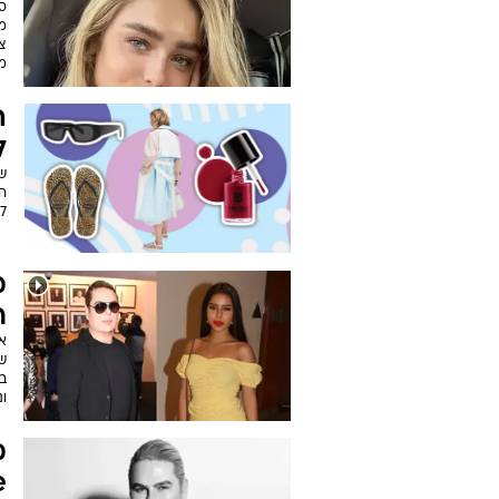
סב
מס
צ
מ
ה
ל
ש
חו
7 פריטים מוצלחים שעשו לנו את השבוע
מ
ר
א
ש
ב
ונ
מ
se