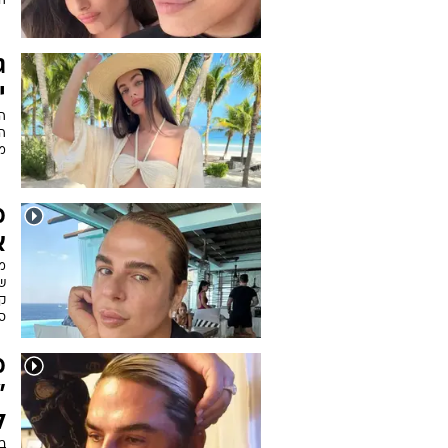
הא
ג
י
הד
ה
מא
מ
א
מ
קי
ס
מ
"
ל
ב