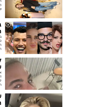
הד
מי
ש
ב
ה
בי
סט
ה
ה
ל
ע
אי
ד
לב
חב
ש
ה