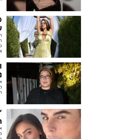
מ
ש
חו
תמ
סי
ו
ו
נ
קי
ה
"
ח
א
מ