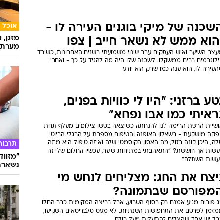
שכנה של מיקי בוגנים העירה לו -
אוכל
מזגן, 
הוא ממש לא נשאר חייב | צפו
מערת 
עצב השיער ואיש העסקים עבר שינוי משמועתי בשנים האחרונות, כשירד
לוגרמים רבים ממשקלו. לשכנה שלו היה מה להגיד על כך - ואחרי
עירה לו, הוא ענה כמו שרק הוא יודע
טע ברזני: "היו לי כוויות בפנים,
ראיתי כמו אבו נפחא"
ושיית הרשת הרימה לנו להנחתה כשיצאה בסשן צילומים מעלף תחת
פקה מושקעת - בשאלון האופנה והטיפוח מספרת על הרגלי הביוטי
ה, היכן קונה בזול, מה האסון הקוסמטי שלה ואיזה טיפול היא מתה
תרבות
עשות אך חוששת? "התאהבתי במתיחות שיער, עכשיו החלום שלי זה
"מזווד
עשות השתלה"
נשארת 
יצח את החג: מצליחים לנחש מי
מפורסם שבתמונה?
ג פורים מגיע אמנם רק בסוף השבוע, אבל בביצה המקומית כבר החלו
מזמן לפרסם את התחפושות השנתיות. לא מעט סלבריטאים השקיעו,
בל יש אחד שהצליח להתעלות מעל כולם