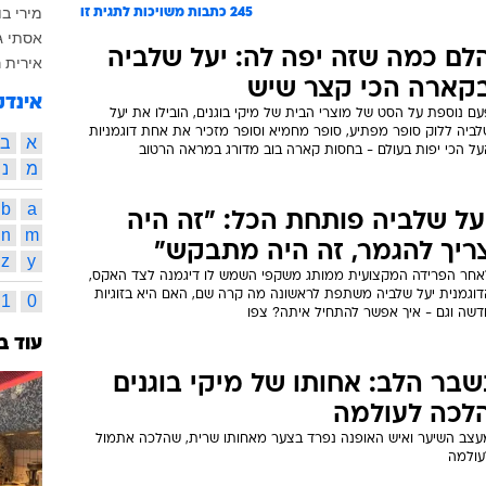
מירי ב
245
כתבות משויכות לתגית זו
אסתי גי
לם כמה שזה יפה לה: יעל שלביה
אירית 
קארה הכי קצר שיש
אינדק
ם נוספת על הסט של מוצרי הבית של מיקי בוגנים, הובילו את יעל
לביה ללוק סופר מפתיע, סופר מחמיא וסופר מזכיר את אחת דוגמניות
א
ב
על הכי יפות בעולם - בחסות קארה בוב מדורג במראה הרטוב
מ
נ
b
a
על שלביה פותחת הכל: "זה היה
n
m
ריך להגמר, זה היה מתבקש"
z
y
אחר הפרידה המקצועית ממותג משקפי השמש לו דיגמנה לצד האקס,
דוגמנית יעל שלביה משתפת לראשונה מה קרה שם, האם היא בזוגיות
1
0
דשה וגם - איך אפשר להתחיל איתה? צפו
עוד ב
שבר הלב: אחותו של מיקי בוגנים
לכה לעולמה
עצב השיער ואיש האופנה נפרד בצער מאחותו שרית, שהלכה אתמול
עולמה