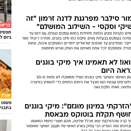
ור סילבר מפרגנת לדנה זרמון "זה
בריאו
יקי וסקסי - השילוב המושלם"
תפסיקו
דש הקניות מציע הנחות מיוחדות במגוון עסקים קטנים, עם דגש על
ביום ל
יכה בעסקים בבעלות נשים. סלבס כמו מיקי בוגנים, סנדרה רינגלר ומור
לבר ממליצים על מותגים ישראליים ייחודיים המשלבים איכות, נוחות
סטייל, ומספקים לכל אחת מאיתנו את השיק שהיא מחפשת
ואו! לא תאמינו איך מיקי בוגנים
ראה היום
אמן האיפור והשיער מיקי בוגנים השיל ממשקלו לא פחות מ-50
לוגרמים ועכשיו הוא מנצל את הימים החמים כדי להשוויץ בפיגורה
חדשה. וואלה סלבס גאה
אוכל
פשוט ג
הזרקתי במינון מוגזם": מיקי בוגנים
בתבני
ושף תקלת בוטוקס מבאסת
יך קרה שההזרקות יצאו מכלל שליטה, מהם מוצרי טיפוח המאסט
בחינתו ומה הפריט הכי עתיק בארון האישי של מעצב השיער ומאסטר