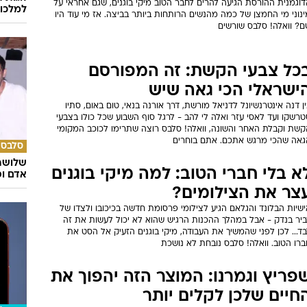
וגמנית ההורסת הגיעה להרים לחבר הטוב מיקי בוגנים, שגם אחראי על
למלכוד
נוני מי החמצן של כמה מהנשים הרותחות ביותר בביצה. אז מי עוד היו
ם? וואלה! סלבס שורשים
כל צבעי הקשת: זה המפורסם
ישראלי הכי גאה שיש
ן דנה אינטרנשיונל לדניאל מורשת, דרך אורנה בנאי, טום באום, סתיו
רשקו ועד לאסי עזר ואלה לי להב - לרגל סוף השבוע שכל כולו בצבעי
קשת וקבלת האחר והשונה, וואלה! סלבס רוצה שתרימו לכוכב המקומי
גאה שהכי מרגש אתכם. אתם בוחרים
סלבס
שלושה 
א בלי חברי הטוב: למה מיקי בוגנים
אדם וס
צר את הצילומים?
שיות הבלונד והגלאם הגיע לצילומי פרסומת חדשה בכיכובו ולצדו של
ביר בנדק - אבל במהלך ההכנות הרגיש שהוא לא יכול לעשות את זה
ד... לכן לפני שהמשיך את העבודה, מיקי בוגנים הזעיק אל הסט את
רו הטוב. וואלה! סלבס נובחת לא נושכת
פריץ וגמרנו: המוצר הזה יהפוך את
חיים שלכן לקלים יותר