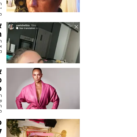
ה
"ה
מת
א
ה
ה
או
קו
א
מ
פ
ש
מ
פ
ל