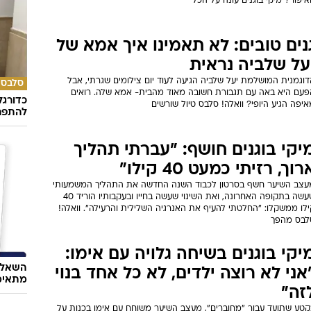
יפור? מיקי בוגנים עונה על הכל
נים טובים: לא תאמינו איך אמא של
על שלביה נראית
וגמנית המושלמת יעל שלביה הגיעה לעוד יום צילומים שגרתי, אבל
סלבס
פעם היא באה עם תגבורת חשובה מאוד מהבית- אמא שלה. רואים
כדורגל
יפה הגיע היופי? וואלה! סלבס טיול שורשים
להתפרנ
יקי בוגנים חושף: "עברתי תהליך
רוך, רזיתי כמעט 40 קילו"
עצב השיער חשף בסרטון לכבוד השנה החדשה את התהליך המשמעותי
שעשה בתקופה האחרונה, ואת השינוי שעשה בחייו ובעקבותיו הוריד 40
לו ממשקלו: "החלטתי להעיף את האנרגיה השלילית והרעילה". וואלה!
לבס מהפך
יקי בוגנים בשיחה גלויה עם אימו:
השאלון
אני לא רוצה ילדים, לא כל אחד בנוי
מתאימ
זה"
קטע שתועד עבור "מחוברים", מעצב השיער משוחח עם אימו בכנות על