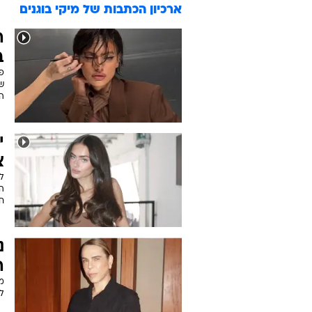
ארכיון הכתבות של
מיקי בוגנים
ה
ב
פע
ש
ה
י
צ
ל
ה
ח
נ
ה
מ
ל