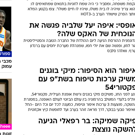
קמת משפחה, ומסביר כי היה שמח לזוגיות בתנאים שמתאימים לו:
וא צריך שיהיה לו בית משלו, שיהיו לו חיים משלו". צפו בקטע המלא
וך הפרק שישודר הערב ב-HOT3
ופסי: איפה יעל שלביה פגשה את
נוכחית של האקס שלה?
דוגמנית ההורסת הגיעה ליום ההולדת של החברה הטובה והסטייליסטית
ר לוזון, ופגשה שם את יולי חמו, שמנהלת מערכת יחסים עם ברנדון
רף. וואלה! סלבס
ספורט
מכבי ת
עמוק ש
יפור הוא הסיפור: מיקי בוגנים
שיק ערכות טיפוח בשת"פ עם
קטורי54
רגע לפני החג, משיקים מיקי בוגנים ורשת אופנת העילית, פקטורי54,
ת"פ בלעדי המשלב בהרמוניה בין עולם הביוטי לעולם האופנה, במסגרת
ההשקה, מוצעות 3 ערכות איפור וטיפוח, כמענה לכל יום וכל היום -החל
איפור טבעי בבוקר, דרך מראה זוהר בערב ועד לחופשת קיץ אקזוטית
יקה שמיקה: בר רפאלי הגיעה
Sheee
השקה נוצצת
זוגות 