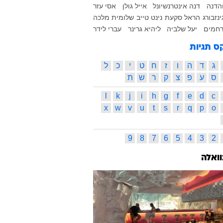
והדנה
דנה אינטרנשיונל
אייל גולן
אסי עזר
נזבורג
הראל סקעת
נינט טייב
שלומית מלכה
רחמים
יעל שלביה
ליהיא גרינר
עברי לידר
ס תגיות
ג
ד
ה
ו
ז
ח
ט
י
כ
ל
ס
ע
פ
צ
ק
ר
ש
ת
l
k
j
i
h
g
f
e
d
c
x
w
v
u
t
s
r
q
p
o
9
8
7
6
5
4
3
2
וואלה