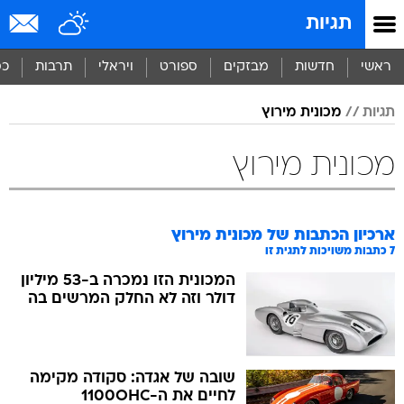
תגיות
ראשי
חדשות
מבזקים
ספורט
ויראלי
תרבות
כס
תגיות
מכונית מירוץ
מכונית מירוץ
ארכיון הכתבות של
מכונית מירוץ
7
כתבות משויכות לתגית זו
המכונית הזו נמכרה ב-53 מיליון
דולר וזה לא החלק המרשים בה
שובה של אגדה: סקודה מקימה
לחיים את ה-1100OHC