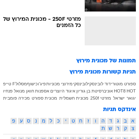
מזרטי 250F - מכונית המירוץ של
כל הזמנים
תמונות של
מכונית מירוץ
תגיות קשורות
מכונית מירוץ
ספורט מוטורי
דוד לובינסקי
לובינסקי
מירוצי מכוניות
פיג'ו
כישוף
מסלול
F טייפ
HOT
HOT8
אוניברסיטת בן גוריון
איגוד היוצרים
אספנות
חואן מנואל פנחיו
יגואר
ישראל
מזרטי 250f
מכונית חשמלית
מכונית ספורט
מכירה פומבית
אינדקס תגיות
א
ב
ג
ד
ה
ו
ז
ח
ט
י
כ
ל
מ
נ
ס
ע
פ
צ
ק
ר
ש
ת