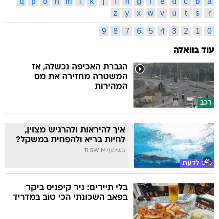
q
p
o
n
m
l
k
j
i
h
g
f
e
d
c
b
a
z
y
x
w
v
u
t
s
r
9
8
7
6
5
4
3
2
1
0
עוד בוואלה
הגברת האכיפה נכשלה, אז
המשטרה מחזירה את מס
המהירות
רכב
איך להיראות ולהרגיש מצוין,
לחיות בריא ולהפחית במשקל?
בשיתוף TI SWIM
טוב לדעת
בלי תיירים: ניר קיפניס ביקר
בפאב השכונתי הכי טוב במדריד