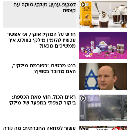
למביני עניין: מילקי מוקה עם
בשיתוף יצרן הקפה - קפה לנדוור
קצפת
חדש על המדף: אוקיי, אז אפשר
עכשיו להזמין מילקי בווולט, איך
ממשיכים מכאן?
בנט מבטיח "רפורמת מילקי",
האם מדובר בספין?
ראינו הכול, חוץ מאת הכספת:
ביקור קצפתי במפעל של מילקי
עשור למחאה החברתית: מה קרה