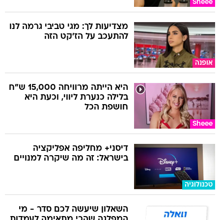
Sheee
מצדיעות לך: מגי טביבי גרמה לנו
להתעכב על הז'קט הזה
אופנה
היא הייתה מרוויחה 15,000 ש"ח
בלילה כנערת ליווי, וכעת היא
חושפת הכל
Sheee
דיסני+ מחליפה אפליקציה
בישראל: זה מה שיקרה למנויים
טכנולוגיה
השאלון שיעשה לכם סדר - מי
המפלגה שהכי מתאימה לעמדות