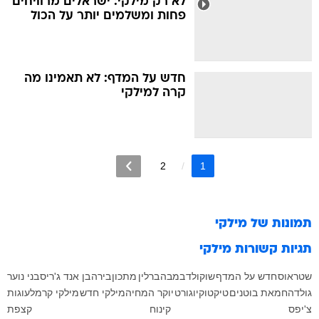
לא רק מילקי: ישראלים מרוויחים
פחות ומשלמים יותר על הכול
חדש על המדף: לא תאמינו מה
קרה למילקי
2
1
תמונות של
מילקי
תגיות קשורות
מילקי
שטראוס
חדש על המדף
שוקולד
במבה
ברלין
מתכון
בירה
בן אנד ג'ריס
בני נוער
גולדה
חמאת בוטנים
טיקטוק
יוגורט
יוקר המחיה
מילקי חדש
מילקי קרמל
עוגות
צ'יפס
קינוח
קצפת