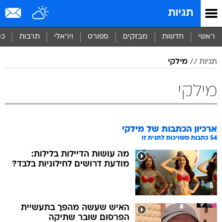
תגיות
ראשי
חדשות
מבזקים
ספורט
ויראלי
תרבות
כס
תגיות
מילקי
מילקי
ארכיון הכתבות של
מילקי
54
כתבות משויכות לתגית זו
מה עושות הדיילות בלילות:
מודעת דרושים לחילוניות בלבד?
האיש שעשה מהפך בתעשיית
הפרסום שובר שתיקה