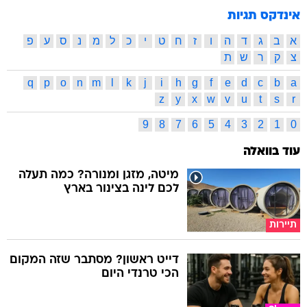
אינדקס תגיות
א
ב
ג
ד
ה
ו
ז
ח
ט
י
כ
ל
מ
נ
ס
ע
פ
צ
ק
ר
ש
ת
q
p
o
n
m
l
k
j
i
h
g
f
e
d
c
b
a
z
y
x
w
v
u
t
s
r
9
8
7
6
5
4
3
2
1
0
עוד בוואלה
מיטה, מזגן ומנורה? כמה תעלה
לכם לינה בצינור בארץ
תיירות
דייט ראשון? מסתבר שזה המקום
הכי טרנדי היום