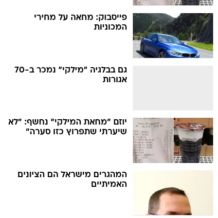
פייסבוק: מחאה על מחירי
המכוניות
גם בבלגיה "מילקי" נמכר ב-70
אגורות
יוזם "מחאת המילקי" נחשף: "לא
שיערתי שתפרוץ כזו סערה"
המהגרים מישראל הם הציונים
האמיתיים