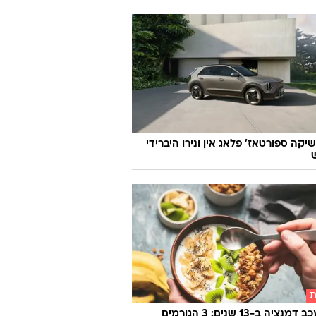
יקה ספורטאז' פלאג אין ונירו היברידי
ת
איך לעכב דמנציה ב-13 שנים: 3 הגורמים