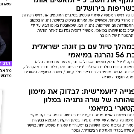
וקף את השב"כ - ומאשים אותו
שאתם 
שריפות בירושלים
נו של ראש הממשלה שיתף פוסטים בטלגרם התוקפים את ראש השירות
ל מחדל ביטחוני, ומאשים את הארגון בעיסוק בלשכת נתניהו במקום
תמודדות עם השריפות. נתניהו הבן, שמאובטח באופן קבוע על ידי
ב"כ בזמן שהותו במיאמי, ממשיך להסית נגדו גם לאחר הודעת
התפטרות של רונן בר
מהלך טיול עם בן זוגה: ישראלית
56 נהרגה במיאמי
בקה "ריבי" גרלוי, ממושב אשבול שבנגב, מצאה את מותה הלילה
תרבות
תאונת דרכים קטלנית בארה"ב. "ריבי הייתה חלק בלתי נפרד מהקהילה,
מחאה ו
אובדנה הקשה מותיר בליבנו כאב וחלל עמוק", מסרה המועצה האזורית.
מרגש
ופתה תועבר לישראל
נייה ליועמ"שית: לבדוק את מימון
הותה של שרה נתניהו במלון
טארי במיאמי
וזמת מכונת האמת פנתה ליועמ"שית בדרישה דחופה לבדיקת מקור
מימון של שהותה של שרה נתניהו, במלון היוקרתי הנמצא בבעלות
טארית. נסיבות מימון השהות בו "מעוררות שאלות משמעותיות באשר
עמידה בכללי האתיקה הציבורית", נמסר