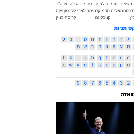
ת עיצוב
טומי הילפיגר
גינדי
ורסצ'ה
ארה"ב
נדרס
המפלגה הדמוקרטית
הילארי קלינטון
זיקה
יץ
קניבליזם
קריסת בניין
ס תגיות
ג
ד
ה
ו
ז
ח
ט
י
כ
ל
ס
ע
פ
צ
ק
ר
ש
ת
l
k
j
i
h
g
f
e
d
c
x
w
v
u
t
s
r
q
p
o
9
8
7
6
5
4
3
2
וואלה