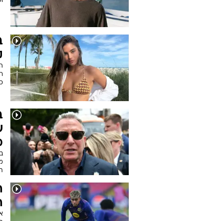
ופ
ב
ק
ה
ר
כ
ב
ש
מ
ב
ת
ה
ה
א