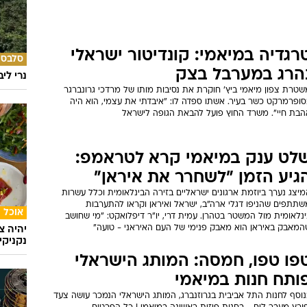
רגדיה במיאמי: קונדיטור ישראלי
סלבס
הרג במערבל בצק
נרי לי
שטרת צפון מיאמי ביץ' חוקרת את נסיבות מותו של מרדכי גרונברגר
סופרמרקט כשר בעיר. אשתו ספדה לו: "איבדתי את עצמי, הוא היה
הבת חיי". משרד החוץ פועל להבאת הגופה לישראל
לט ענק במיאמי קרא לטראמפ:
גיע הזמן "לשחרר את איראן"
יצג נערך ביוזמת ארגונים ישראליים בזירה הבינלאומית וכלל עשרות
שתתפים שהניפו דגלי ארה"ב, ישראל ואיראן וקראו להתערבות
אוכל
נלאומית מול המשטר בטהרן. עמית דרי, יו"ר דיפלואקט: "מי שחושב
המאבק באיראן הוא מאבק פנימי של העם האיראני - טועה"
יהיה צ
נקניקי
פו טפו, חמסה: המותג הישראלי
ותח חנות במיאמי
נוסף לחנות התל אביבית בגרוזנברג, המותג הישראלי הנמכר עושה צעד