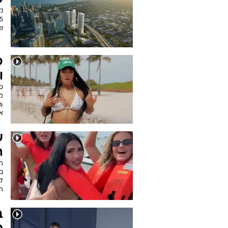
ע
שט
כ
ו
סי
מ
א
ע
ה
ל
ה
ב