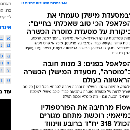
תערוכו
146
כתבות משויכות לתגית זו
ברני ס
במסעדת מישלן טעמתי את
לני קרב
פלאפל הכי טוב שאכלתי בחיים":
אינדק
יקורת על מסעדת מוטרה הכשרה
א
ב
נות שמדלגות על קו תאילנד-ישראל, פלאפל שהפך למנת גורמה,
קינוח פרווה שעושה כבוד למלבי של פרישמן. מיכל אלפרט אכלה
מ
נ
"מוטרה", מסעדת המישלן הכשרה הראשונה בעולם, ויצאה עם געגועים
ב | ביקורת
b
a
n
m
הפלאפל בפנים: 3 מנות חובה
z
y
"מוטרה", מסעדת המישלן הכשרה
ראשונה בעולם
1
0
לאפל, פתיחת שולחן ירושלמית והרבה אהבה לסבתא בכל ביס | כל מה
עוד ב
צריך לדעת על מסעדת מוטרה שהביאה כבוד וכוכב מישלן למטבח
ישראלי הכשר, וגם - מה מומלץ וכמה תעלה
Flow מרחיבה את הפורטפוליו
מיאמי: רוכשת מתחם מגורים
לל 318 יח"ד ברובע ווינווד