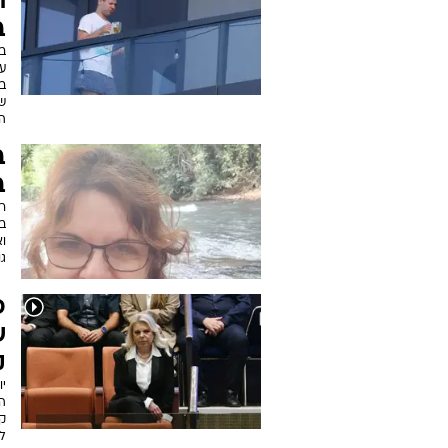
ת
ב
ב
ע
בה
ש
ה
ב
בת 
ר
ב
ו
ג
פ
ש
ק
י
ה
ק
ל