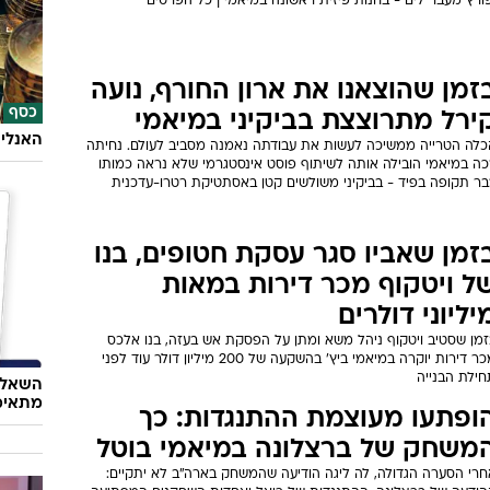
ורץ מעבר לים - בחנות פיזית ראשונה במיאמי | כל הפרטים
זמן שהוצאנו את ארון החורף, נועה
כסף
ירל מתרוצצת בביקיני במיאמי
האנליס
כלה הטרייה ממשיכה לעשות את עבודתה נאמנה מסביב לעולם. נחיתה
כה במיאמי הובילה אותה לשיתוף פוסט אינסטגרמי שלא נראה כמותו
בר תקופה בפיד - בביקיני משולשים קטן באסתטיקת רטרו-עדכנית
זמן שאביו סגר עסקת חטופים, בנו
ל ויטקוף מכר דירות במאות
יליוני דולרים
זמן שסטיב ויטקוף ניהל משא ומתן על הפסקת אש בעזה, בנו אלכס
מכר דירות יוקרה במיאמי ביץ' בהשקעה של 200 מיליון דולר עוד לפני
חילת הבנייה
השאלון
מתאימ
ופתעו מעוצמת ההתנגדות: כך
משחק של ברצלונה במיאמי בוטל
חרי הסערה הגדולה, לה ליגה הודיעה שהמשחק בארה"ב לא יתקיים: