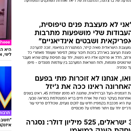
הודעה של ברצלונה, ההתנגדות של ריאל ואחדות השחקנים המפתיעה
אני לא מעצבת פנים טיפוסית,
עבודות שלי מושפעות מתרבות
פריקאית ושבטים אינדיאניים"
Sheee
מעצבת הישראלית מאיה קייזר, המתגוררת במיאמי, זוכה להערכה
סצנת העיצוב בארה"ב בזכות חיבור עמוק לסיפור שעומד מאחורי כל
ליווי,
רחב, חלל או פרויקט אליו היא ניגשת, יחד עם תפיסת עולם שהיא מעבר
רטוטים ומגמות, ולוח השראות המערבב בין עולמות מנוגדים - מיפן
ד טנזניה
ואו, אנחנו לא זוכרות מתי בפעם
אחרונה ראינו ככה את ג'יזל
את דוגמנית-העל הברזילאית, שחגגה לא מזמן יומולדת 45, ראינו בשנים
אחרונות בעיקר כגורו של אורח חיים בריא המצטלמת במראה טבעי.
ת היא מככבת בקמפיין חדש עם לוקים נועזים, שכוללים פריטי עור
ג'יים יחד עם ויתור מוחלט על מכנסיים
תרבות
"חשבתי
3 ישראלים, 525 מיליון דולר: נסגרה
איזנקוט