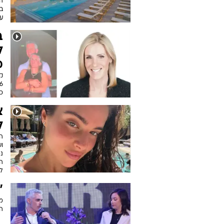
עת
ב
ל
מ
ק
כח
צ
ל
ה
וש
נ
ה
ל
"
ה