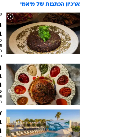
ארכיון הכתבות של
מיאמי
"
ה
ב
מ
ו
ב
בל
ב
ה
פ
ש
ה
ב
הכו