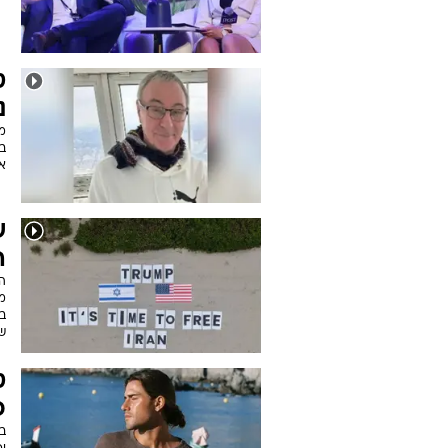
ט
נ
מ
ב
א
ש
ה
המ
מ
בי
ש
ט
פ
ב