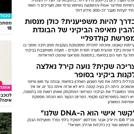
הנכס מוערך כיום בכ-200 מיליון דולר, בהתבסס על העלייה הצפויה
ברווחיות שתייצר Flow וההשקעה בשיפוץ גורמי שוק מעריכים כי השווי
יד לעלות מעבר לכ-300 מיליון דולר
טכנולו
דרך להיות משפיענית? כולן מנסות
מסתמן:
18
הבין מאיפה הביקיני של הבוגדת
פרשת קולדפליי
ריסטין קאבוט, שזכתה לתהילה מפוקפקת בעקבות מפגן חיבה פומבי בן
16 שניות בלבד שהצית סערה חסרת תקדים - תועדה משתובבת בביקיני
ול על חוף הים במיאמי, בתמונות פפראצי שהפכו לוויראליות
ריכה שקית? נועה קירל נאלצה
קנות ביקיני בסופר
קירלית בילתה את סוף השבוע האחרון במיאמי, ובנתה על סשן שיזוף
כשוכים. היתה רק בעיה קטנה: היא לא ארזה איתה בגד ים. אז איך
אופנה
פתר המשבר? את הביקיני הפרחוני המתקתק שאתן רואות פה בתמונה,
לכוכבת
יא רכשה בסופרמרקט מקומי. הפרינט הכעור הוא הוכחה מספקת
איפה?
אמיתות המאורע
קשר אישי הוא ה-DNA שלנו"
מנכ"ל IDB ניו יורק אבנר מנדלסון: "תפקיד בלתי נפרד מפעילות הבנק
וא לשמש גשר בין כלכלות ארה"ב וישראל"