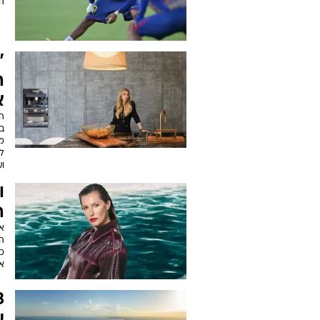
ה
"
ה
א
ה
ב
מ
לש
וע
ו
ה
ה
כע
אד