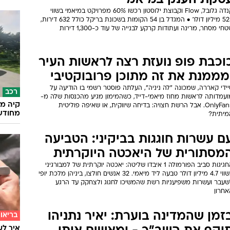
סקת הענק במיאמי
קנדה גלובל, Flow וקבוצת ילוסטון רכשו 60% מפרויקט במיאמי בשווי
525 מיליון דולר • המגדל בן 54 הקומות בשכונת בריקל כולל 632 דירות,
חי מסחר, מרינה ועתודות קרקע לבנייה של עוד כ-1,300 דירות
וכבת פופ נועזת רצה לראשות העיר
מממנת את זה מתוכן פרובוקטיבי
ידי קאררה, שמכונה "לה ניניה", העלתה פוסטר רשמי בו הודיעה על
רכב
ועמדותה לראשות מחוז מיאמי-דייד, כשהמימון מגיע מהכנסות שלה מ-
קיה מש
OnlyFans. אבל הרשת חצויה: בדיחה שיווקית, או שאיפה פוליטית
מחודש
מיתית?
ם עשרות חוגגות בביקיני: הטביעה
מסתורית של היאכטה היוקרתית
החגיגות סביב הפורמולה 1 איבדו שליטה: יאכטה יוקרתית של למבורגיני
בשווי 4.7 מיליון דולר טבעה ליד מיאמי. 32 אנשים חולצו, ביניהן מלכת יופי
שעבר ועשרות משפיעניות רשת שהמשיכו לחגוג ולצחקק עד הרגע
אחרון
זמן שהמדינה בוערת: יאיר נתניהו
בריאו