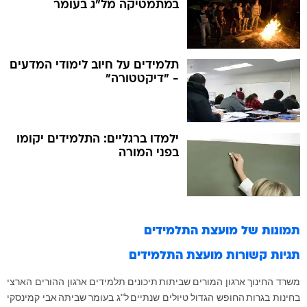
תלמידים על חיוב לימודי המדעים
- "דיקטטורה"
ילמדו ברגליים: התלמידים יקומו
בפני המורה
תמונות של
מועצת התלמידים
תגיות קשורות
מועצת התלמידים
משרד החינוך
ארגון המורים
שביתות
תיכונים
תלמידים
ארגון ההורים הארצי
בחינות בגרות
החופש הגדול
טיולים שנתיים
ל"ג בעומר
שביתה
אבי קמינסקי
איראן
אתי בנימין
באן קי מון
באר שבע
בגרויות
בחירות 2013
בית הדין הארצי לעבודה
בית ספר