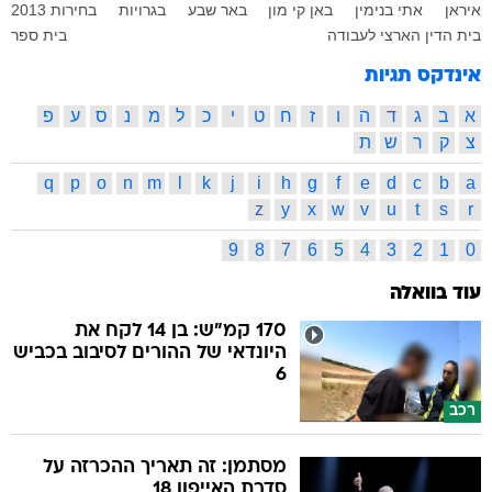
אינדקס תגיות
א
ב
ג
ד
ה
ו
ז
ח
ט
י
כ
ל
מ
נ
ס
ע
פ
צ
ק
ר
ש
ת
q
p
o
n
m
l
k
j
i
h
g
f
e
d
c
b
a
z
y
x
w
v
u
t
s
r
9
8
7
6
5
4
3
2
1
0
עוד בוואלה
170 קמ"ש: בן 14 לקח את
היונדאי של ההורים לסיבוב בכביש
6
רכב
מסתמן: זה תאריך ההכרזה על
סדרת האייפון 18