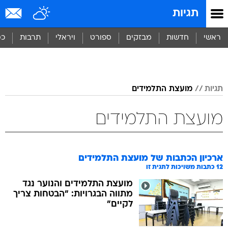
תגיות
ראשי
חדשות
מבזקים
ספורט
ויראלי
תרבות
כס
תגיות
מועצת התלמידים
מועצת התלמידים
ארכיון הכתבות של
מועצת התלמידים
12
כתבות משויכות לתגית זו
מועצת התלמידים והנוער נגד
מתווה הבגרויות: "הבטחות צריך
לקיים"
הכירו את יו"ר מועצת הנוער
העירונית החדשה