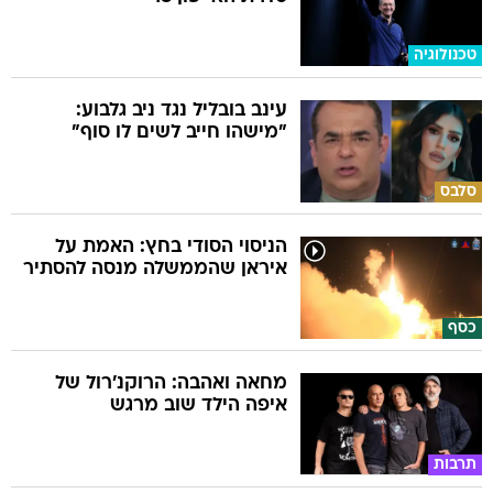
טכנולוגיה
עינב בובליל נגד ניב גלבוע:
"מישהו חייב לשים לו סוף"
סלבס
הניסוי הסודי בחץ: האמת על
איראן שהממשלה מנסה להסתיר
כסף
מחאה ואהבה: הרוקנ'רול של
איפה הילד שוב מרגש
תרבות
השאלון שיעשה לכם סדר - מי
המפלגה שהכי מתאימה לעמדות