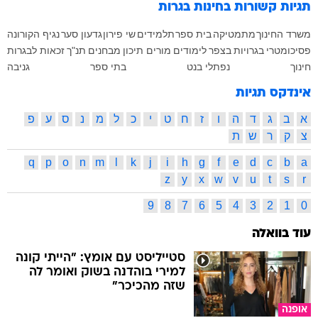
תגיות קשורות
בחינות בגרות
משרד החינוך
מתמטיקה
בית ספר
תלמידים
שי פירון
גדעון סער
נגיף הקורונה
פסיכומטרי
בגרויות
בצפר
לימודים
מורים
תיכון
מבחנים
תנ"ך
זכאות לבגרות
חינוך
נפתלי בנט
בתי ספר
גניבה
אינדקס תגיות
א
ב
ג
ד
ה
ו
ז
ח
ט
י
כ
ל
מ
נ
ס
ע
פ
צ
ק
ר
ש
ת
q
p
o
n
m
l
k
j
i
h
g
f
e
d
c
b
a
z
y
x
w
v
u
t
s
r
9
8
7
6
5
4
3
2
1
0
עוד בוואלה
סטייליסט עם אומץ: "הייתי קונה
למירי בוהדנה בשוק ואומר לה
שזה מהכיכר"
אופנה