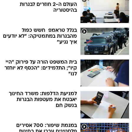
העולם ה-2 חוזרים לבגרות
בהיסטוריה
בגלל טראמפ  חשש כפול
מהבגרות במתמטיקה: "לא יודעים
איך נגיע"
בית המשפט הורה על פירוק "היי
קיו"; התלמידים: "הכסף לא יוחזר
לנו"
למניעת הדלפות: משרד החינוך
יאבטח את מעטפות הבגרות
בנשק חם
במגמת שיפור: 700 אסירים
פלסטינים עברו את בחינות