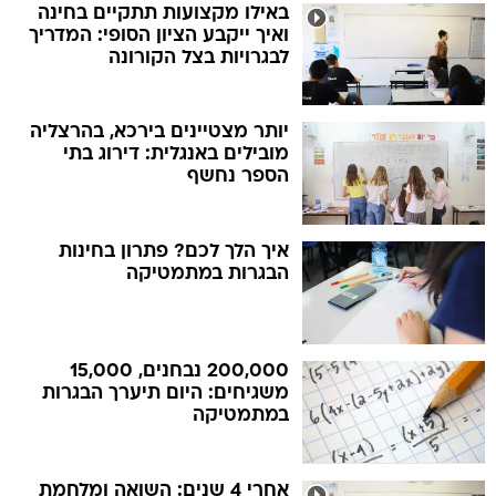
באילו מקצועות תתקיים בחינה
ואיך ייקבע הציון הסופי: המדריך
לבגרויות בצל הקורונה
יותר מצטיינים בירכא, בהרצליה
מובילים באנגלית: דירוג בתי
הספר נחשף
איך הלך לכם? פתרון בחינות
הבגרות במתמטיקה
200,000 נבחנים, 15,000
משגיחים: היום תיערך הבגרות
במתמטיקה
אחרי 4 שנים: השואה ומלחמת