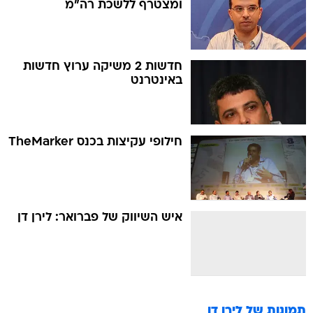
ומצטרף ללשכת רה"מ
חדשות 2 משיקה ערוץ חדשות
באינטרנט
חילופי עקיצות בכנס TheMarker
איש השיווק של פברואר: לירן דן
תמונות של
לירן דן