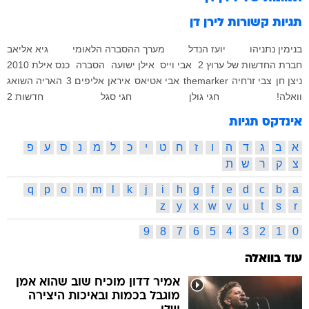
תגיות קשורות
לירן דן
בנימין נתניהו
יועז הנדל
מערך ההסברה הלאומי
גיא אליאב
חברת החדשות של ערוץ 2
אבי וייס
אילן ישועה
הסברה
כנס אילת 2010
ניצן חן
צבי זרחיה
themarker
אבי אטיאס
איראן
אליפים 3
האריה השואג
וואלה!
חגי גולן
חגי סגל
חדשות 2
אינדקס תגיות
א
ב
ג
ד
ה
ו
ז
ח
ט
י
כ
ל
מ
נ
ס
ע
פ
צ
ק
ר
ש
ת
q
p
o
n
m
l
k
j
i
h
g
f
e
d
c
b
a
z
y
x
w
v
u
t
s
r
9
8
7
6
5
4
3
2
1
0
עוד בוואלה
אמיר דדון מוכיח שוב שהוא אמן
מוגבל בכמות ובאיכות היצירה