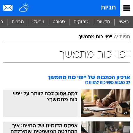
תגיות
ראשי
חדשות
מבזקים
ספורט
ויראלי
תרבות
כס
תגיות
ייפוי כוח מתמשך
ייפוי כוח מתמשך
ארכיון הכתבות של
ייפוי כוח מתמשך
37
כתבות משויכות לתגית זו
למה אסור לכם לוותר על ייפוי
בשיתוף zap משפטי
כוח מתמשך?
אפקט הדומינו של החיים: איך
ההחלטה המשפטית שקיבלתם