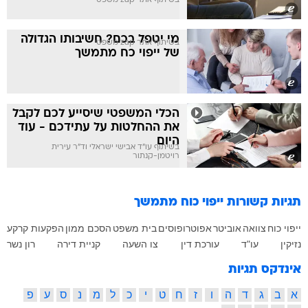
בשיתוף אתר zap משפטי
מי יטפל בכם? חשיבותו הגדולה
בשיתוף אתר zap משפטי
של ייפוי כח מתמשך
הכלי המשפטי שיסייע לכם לקבל
את ההחלטות על עתידכם - עוד
היום
בשיתוף עו"ד אבישי ישראלי וד"ר עירית
רויטמן-קנתור
תגיות קשורות
ייפוי כוח מתמשך
ייפוי כוח
צוואה
אוביטר
אפוטרופוסים
בית משפט
הסכם ממון
הפקעות קרקע
נזיקין
עו"ד
עורכת דין
צו השעה
קניית דירה
רון נשר
אינדקס תגיות
א
ב
ג
ד
ה
ו
ז
ח
ט
י
כ
ל
מ
נ
ס
ע
פ