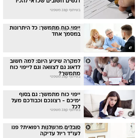
דגשים חשובים שכדאי להכיר
בשיתוף zap משפטי
ייפוי כוח מתמשך: כל היתרונות
בשיתוף zap משפטי
במסמך אחד
למקרה שיגיע היום: למה חשוב
לדאוג גם לצוואה וגם לייפוי כוח
מתמשך?
בשיתוף zap משפטי
ייפוי כוח מתמשך: גם בסוף
ימיכם - רצונכם וכבודכם מעל
לכל
בשיתוף zap משפטי
סובלים מרשלנות רפואית? פנו
בשיתוף עו"ד ריול עדיקה
לעו"ד ריול עדיקה