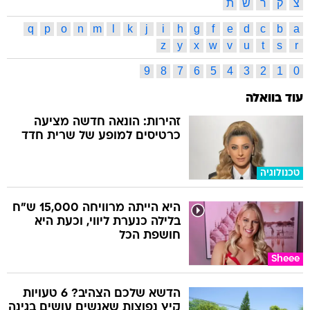
צ
ק
ר
ש
ת
q
p
o
n
m
l
k
j
i
h
g
f
e
d
c
b
a
z
y
x
w
v
u
t
s
r
9
8
7
6
5
4
3
2
1
0
עוד בוואלה
זהירות: הונאה חדשה מציעה
כרטיסים למופע של שרית חדד
טכנולוגיה
היא הייתה מרוויחה 15,000 ש"ח
בלילה כנערת ליווי, וכעת היא
חושפת הכל
Sheee
הדשא שלכם הצהיב? 6 טעויות
קיץ נפוצות שאנשים עושים בגינה