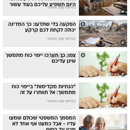
היום תשפיע עליכם בעוד עשור
בשיתוף zap משפטי
הפקעה בלי שתדעו: כך המדינה
יכולה לקחת לכם קרקע
בשיתוף zap משפטי
צפו: כך תערכו ייפוי כוח מתמשך
בשיתוף zap משפטי
שיגן עליכם
"הנחיות מקדימות" בייפוי כוח
מתמשך: אל תוותרו על זה
בשיתוף zap משפטי
המסמך המשפטי שכולם שמעו
עליו - אבל כמעט אף אחד לא
מבין עד הסוף