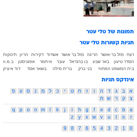
תמונות של
טלי עטר
תגיות קשורות
טלי עטר
רצח
מזל בר-אושר
הריגה
מזל בר אושר
אשדוד
דקירות
הריון
תינוקות
הסדר טיעון
באר שבע
בו ברגדאל
עובר
איתמר
אפגניסטן
ב.מ.וו
בית המשפט המחוזי
בני ברק
ברית מילה
בשאר אסד
דוד איציק
אינדקס תגיות
א
ב
ג
ד
ה
ו
ז
ח
ט
י
כ
ל
מ
נ
ס
ע
פ
צ
ק
ר
ש
ת
q
p
o
n
m
l
k
j
i
h
g
f
e
d
c
b
a
z
y
x
w
v
u
t
s
r
9
8
7
6
5
4
3
2
1
0