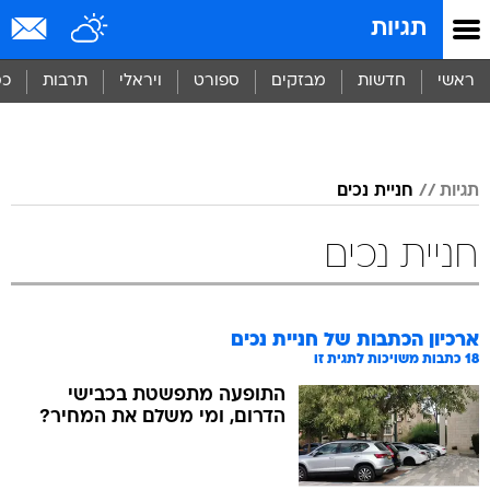
תגיות
ראשי
חדשות
מבזקים
ספורט
ויראלי
תרבות
כס
תגיות
חניית נכים
חניית נכים
ארכיון הכתבות של
חניית נכים
18
כתבות משויכות לתגית זו
התופעה מתפשטת בכבישי
הדרום, ומי משלם את המחיר?