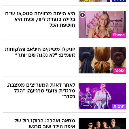
היא הייתה מרוויחה 15,000 ש"ח
בלילה כנערת ליווי, וכעת היא
חושפת הכל
Sheee
יוניקלו משיקים חיג'אב והלקוחות
זועמים: "לא נקנה שם יותר"
אופנה
לאחר דאגת המעריצים ממצבה,
מרגלית צנעני מרגיעה: "הכל
בסדר"
תרבות
מחאה ואהבה: הרוקנ'רול של
איפה הילד שוב מרגש