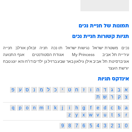
תמונות של
חניית נכים
תגיות קשורות
חניית נכים
נכים
משטרת ישראל
נגישות ישראל
תו נכה
חניה
זבולון אורלב
חנייה
עיריית תל אביב
My Princess
אגודת הסטודנטים
אגף התנועה
אוניברסיטת תל אביב
אילן גילאון
באר שבע
ברזיל
גן ילדים
דו"ח
והא יונג
טבח
יורשת העצר
אינדקס תגיות
א
ב
ג
ד
ה
ו
ז
ח
ט
י
כ
ל
מ
נ
ס
ע
פ
צ
ק
ר
ש
ת
q
p
o
n
m
l
k
j
i
h
g
f
e
d
c
b
a
z
y
x
w
v
u
t
s
r
9
8
7
6
5
4
3
2
1
0