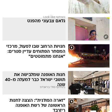
בשיתוף Look like
גלאם צבעוני מהפנט
חנויות הרחוב שבו לפעול, מרכזי
המסחר הפתוחים עדיין סגורים:
"אנחנו מתמוטטים"
חנות האופנה שמלבישה את
תושבי ישראל כבר למעלה מ-40
שנה
בשיתוף סולי בראנדס
"זארה הפולנית": הצצה לחנות
הראשונה של רשת האופנה
ריזרבד