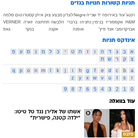
תגיות קשורות
חנויות בגדים
וינטג'
עוד באירופה
יד שנייה
Negre
לונדון
מבצע צוק איתן
קסטרו
טום סלמה
H&M
אקססוריז
בנימין נתניהו
ברברי
הלבשה תחתונה
זארה
VERNER
אברקרומבי אנד פיץ'
אופנה
אקנה
בנקר
גאפ
אינדקס תגיות
א
ב
ג
ד
ה
ו
ז
ח
ט
י
כ
ל
מ
נ
ס
ע
פ
צ
ק
ר
ש
ת
q
p
o
n
m
l
k
j
i
h
g
f
e
d
c
b
a
z
y
x
w
v
u
t
s
r
9
8
7
6
5
4
3
2
1
0
עוד בוואלה
אשתו של אלירן נגד טל טיטו:
"ילדה קטנה, פישרית"
סלבס