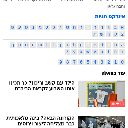
זהבה גלאון
אינדקס תגיות
א
ב
ג
ד
ה
ו
ז
ח
ט
י
כ
ל
מ
נ
ס
ע
פ
צ
ק
ר
ש
ת
q
p
o
n
m
l
k
j
i
h
g
f
e
d
c
b
a
z
y
x
w
v
u
t
s
r
9
8
7
6
5
4
3
2
1
0
עוד בוואלה
הילד עם קשב וריכוז? כך תכינו
אותו השבוע לקראת הביה"ס
בריאות
הקורונה הבאה? בינה מלאכותית
כבר מצליחה ליצור וירוסים