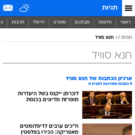
תגיות
ראשי
חדשות
מבזקים
ספורט
ויראלי
תרבות
כס
תגיות
חנא סוויד
חנא סוויד
ארכיון הכתבות של
חנא סוויד
9
כתבות משויכות לתגית זו
ליברמן ייקנס בשל היעדרות
מופרזת מדיונים בכנסת
ח"כים ערבים לדיפלומטים
מאפריקה: הכירו בפלסטין