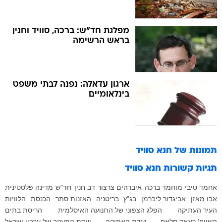
מפלגת חד"ש: ברכה, סוויד וחנין
בראש הרשימה
ארגון עדאלה: נפנה לבתי משפט
בינלאומיים
תמונות של
חנא סוויד
תגיות קשורות
חנא סוויד
אחמד טיבי
מוחמד ברכה
איברהים צרצור
דב חנין
חד"ש
מדינה פלסטינית
אבו מאזן
אביגדור ליברמן
בג"ץ
בריטניה
האזנות סתר
הכנסת
הלוויות
העיר העתיקה
הפלג הצפוני של התנועה האיסלמית
הריסת בתים
השייח' ראאד סלאח
ועדת האתיקה
ועדת המעקב של ערביי ישראל