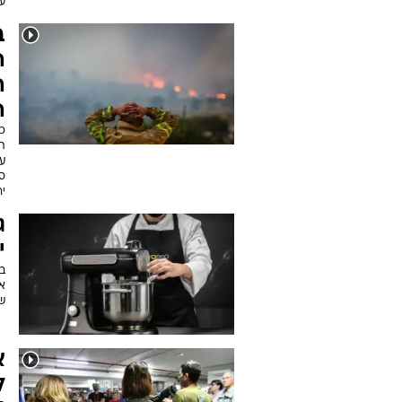
ע
ב
ה
ה
ה
כ
ת
ע
סי
יר
ג
י
בי
ש
א
ל