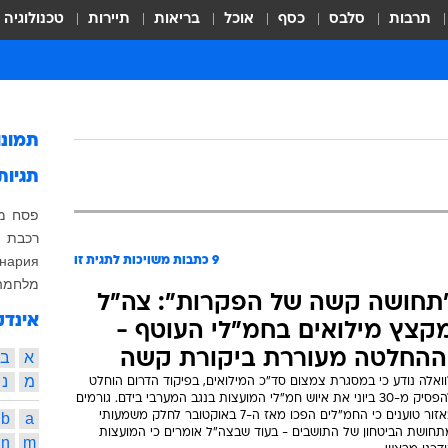
תרבות
סלבס
כסף
אוכל
בריאות
תיירות
טכנולוגיה
תמונ
תגיות
פסח
מ
רכבת
инария
9
כתבות משויכות לתגית זו
מלחמה
תחושה קשה של הפקרות": צה"ל
אינדק
קצץ מילואים בחמ"לי העוטף -
ההחלטה מעוררת ביקורת קשה
א
ב
מ
נ
ואלה נודע כי במסגרת צמצום סד"כ המילואים, בפיקוד הדרום הוחלט
להפסיק מ-30 ביוני את איוש חמ"לי המועצות בנגב המערבי בידם. גורמים
באזור טוענים כי החמ"לים הפכו מאז ה-7 באוקטובר לחלק משמעותי
a
b
תחושת הביטחון של התושבים - בעוד שבצה"ל אומרים כי המועצות
n
m