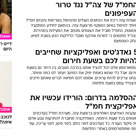
חמ"ל של צה"ל נגד טרור
עפיפונים
וגדת עזה ריכזו את הנתונים העולים מהטיפול בשריפות והקימו חמ"ל
יוחד לטיפול באיום הנשקף מרצועת עזה. בהתאם למידע המתקבל
השטח, החמ"ל מוביל את הצוותים ומנתב את הפעילות במהירות.
צה"ל מתגאים כי למרות שהיקף מוקדי הדליקות הגיע בשבת לשיא,
Sheee
נזק הצטמצם
דייט ר
היום
5 גאדג'טים ואפליקציות שחייבים
היות לכם בשעת חירום
סמארטפון שלנו יכול להציל אותנו בהרבה מצבים, בין היתר גם בשעת
רום. אבל כדי שהוא באמת יפיק את המיטב ויעזור לנו כמה שיותר,
חנו צריכים להיות ערוכים. אספנו לכם חמישה דברים שאתם חייבים
הצטייד עמם בשעת מלחמה
הסלמה בדרום: הורידו עכשיו את
פליקצית חמ"ל
אופנה
עקבות האירועים האחרונים ברצועת עזה, מערכת חמ"ל בעדכונים
לכוכבת
וטפים בכל שעות היממה. האפליקציה מחוברת להתרעות צבע אדום
איפה?
 פיקוד העורף. כל העדכונים לפני כולם ,לפני סינון, לפני עריכה, עוד
פני שמתפרסמים באתרי החדשות