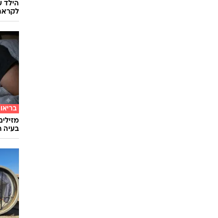
הילד ע
לקראת
בריאו
מזילים
בעיה ר