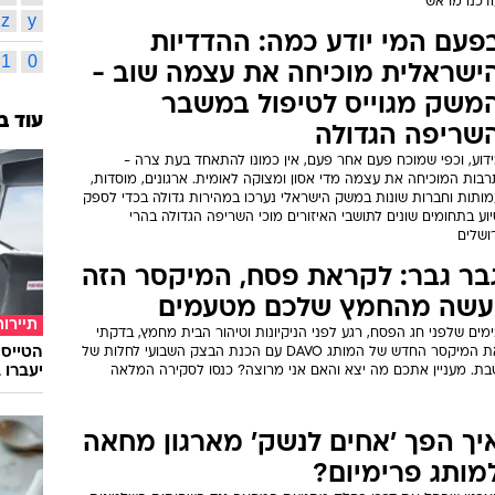
ודכנו מראש
z
y
פעם המי יודע כמה: ההדדיות
1
0
ישראלית מוכיחה את עצמה שוב -
משק מגוייס לטיפול במשבר
עוד ב
שריפה הגדולה
ידוע, וכפי שמוכח פעם אחר פעם, אין כמונו להתאחד בעת צרה -
רבות המוכיחה את עצמה מדי אסון ומצוקה לאומית. ארגונים, מוסדות,
מותות וחברות שונות במשק הישראלי נערכו במהירות גדולה בכדי לספק
וע בתחומים שונים לתושבי האיזורים מוכי השריפה הגדולה בהרי
ושלים
בר גבר: לקראת פסח, המיקסר הזה
עשה מהחמץ שלכם מטעמים
תיירות
מים שלפני חג הפסח, רגע לפני הניקיונות וטיהור הבית מחמץ, בדקתי
את המיקסר החדש של המותג DAVO עם הכנת הבצק השבועי לחלות של
יעברו 
בת. מעניין אתכם מה יצא והאם אני מרוצה? כנסו לסקירה המלאה
יך הפך 'אחים לנשק' מארגון מחאה
מותג פרימיום?