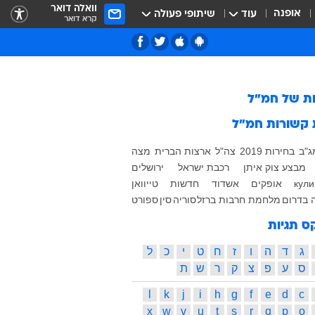
וואלה דואר
אופנה
עוד
שיתופי פעולה
קרא דואר
ות של
חמ"ל
 קשורות
חמ"ל
ג"ב
בחירות 2019
צה"ל
ארצות הברית
מצה
מבצע צוק איתן
רכבת ישראל
ירושלים
кул
אופקים
אשדוד
חדשות
טייוואן
 בדרום
מלחמת חרבות ברזל
סוריה
סין
ספורט
ס תגיות
ג
ד
ה
ו
ז
ח
ט
י
כ
ל
ס
ע
פ
צ
ק
ר
ש
ת
l
k
j
i
h
g
f
e
d
c
x
w
v
u
t
s
r
q
p
o