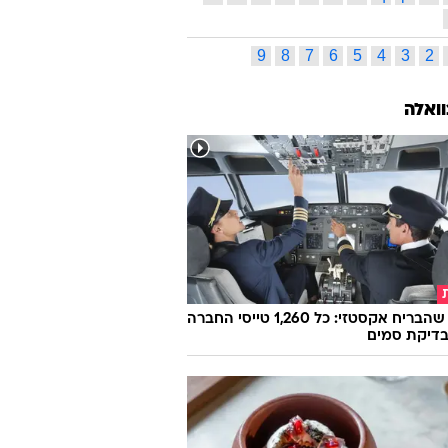
9
8
7
6
5
4
3
2
וואלה
הטייס שהבריח אקסטזי: כל 1,260 טייסי החברה
בדיקת סמים