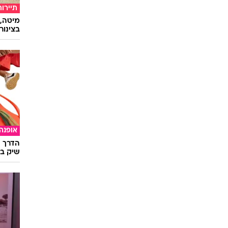
תיירות
מיטה, 
בצינור
אופנה
הדרך ה
שיק בא