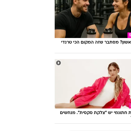
אשון? מסתבר שזה המקום הכי טרנדי
 חתונמי יש "צלקת סקסית". מנחשים