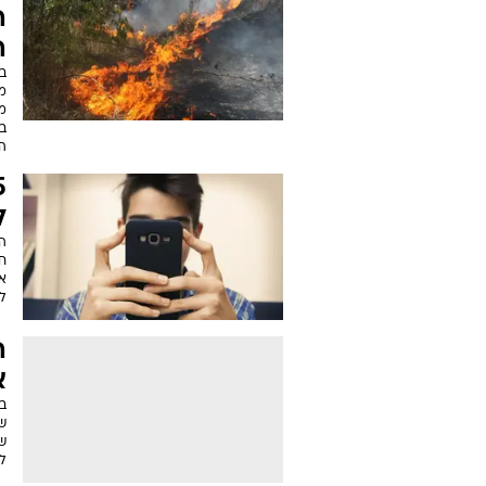
ה
ה
בא
מ
מ
ב
ה
ל
ה
חי
אנ
ל
ה
א
ב
ש
של
ל