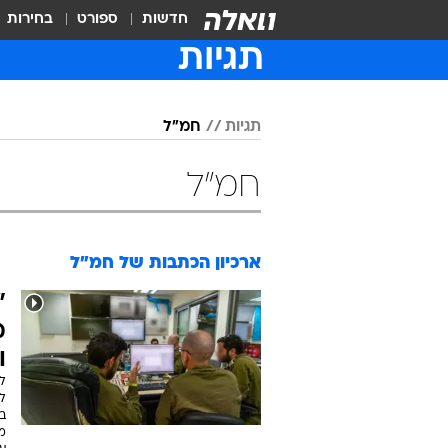
חדשות
ספורט
בחירות
תגיות
תגיות
חמ"ל
חמ"ל
ארכיון הכתבות של
חמ"ל
"
מ
ו
לו
מ