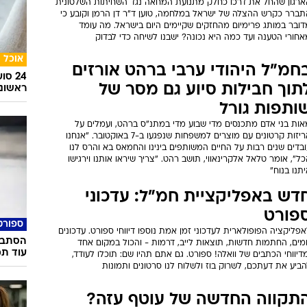
ארגון שהחל את דרכו כחלק מתנועת המחאה נגד השחיתות השלטונית
תברר כקרש ההצלה של ישראל במלחמה, טוען ד"ר דן הרמן וקובע כי
דובר במותג פרימיום מהחזקים שקיימים היום בישראל. מה עומד
חורי הטענה ועד כמה היא נכונה? ישבנו לשיחה כדי לבדוק
אוכל
חמ"ל היהודי ערבי ברהט אורזים
24 ס
תוך חבילות סיוע גם מסר של
ראשונ
ותפות גורל
אות בני אדם מתכנסים מדי שבוע מדי במתנ"ס ברהט, ועמלים על
אריזות קרטונים עם מוצרים למשפחות שנפגעו ב-7 באוקטובר. "אנחנו
בדים שנים רבות על החיים המשותפים בינינו והחמאס בא והרס לנו
ל", אומר טלאל אלקרינאווי, תושב רהט. "צריך שיראו אותנו וירגישו
תנו בנוח"
דש באפליקציית חמ"ל: עדכוני
פורט
ספורט
פליקציה הפופולארית לעדכוני זמן אמת נוספו דיווחי ספורט. עדכונים
הסתבכ
מים, החתמות חדשות, תוצאות לייב, דרמות - והכול במקום אחד
עוד תמ
דיווחי הכתבים של וואלה! ספורט. גם אתם תהיו שם: תוכלו לעודד,
ביע את דעתכם, לשרוק בוז ולשלוח לנו סרטונים ותמונות
תקווה החדשה של עוטף עזה?