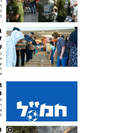
ה
ה
מ
מא
ב
ל
ש
מ
עו
הכ
אי
ח
ס
לא
ח
ומ
לה
ה