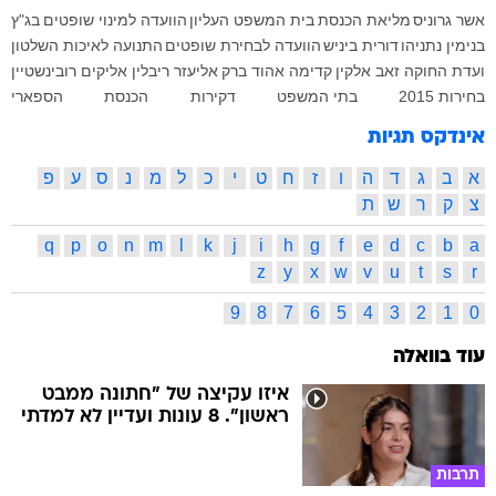
אשר גרוניס
מליאת הכנסת
בית המשפט העליון
הוועדה למינוי שופטים
בג"ץ
בנימין נתניהו
דורית ביניש
הוועדה לבחירת שופטים
התנועה לאיכות השלטון
ועדת החוקה
זאב אלקין
קדימה
אהוד ברק
אליעזר ריבלין
אליקים רובינשטיין
בחירות 2015
בתי המשפט
דקירות
הכנסת
הספארי
אינדקס תגיות
א
ב
ג
ד
ה
ו
ז
ח
ט
י
כ
ל
מ
נ
ס
ע
פ
צ
ק
ר
ש
ת
q
p
o
n
m
l
k
j
i
h
g
f
e
d
c
b
a
z
y
x
w
v
u
t
s
r
9
8
7
6
5
4
3
2
1
0
עוד בוואלה
איזו עקיצה של "חתונה ממבט
ראשון". 8 עונות ועדיין לא למדתי
תרבות