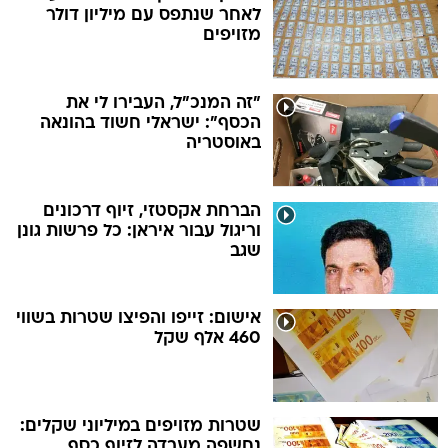
לאחר שנתפס עם מיליון דולר
מזויפים
"זה המנכ"ל, העבירו לי את
הכסף": ישראלי חשוד בהונאה
באוסטריה
הברחת אקסטזי, זיוף דרכונים
וריגול עבור איראן: כל פרשות גונן
שגב
אישום: זייפו והפיצו שטרות בשווי
460 אלף שקל
שטרות מזויפים במיליוני שקלים:
נחשפה מעבדה לזיוף כסף