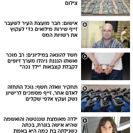
צילום
אישום: חבר מועצת העיר לשעבר
זייף שירות מילואים כדי לעקוץ
את רשויות המס
חשד להונאה במיליונים: רב מוכר
ואשתו הגננת ניהלו מערך זיופים
לקבלת קצבאות "ילד נכה"
תחקיר וואלה חשף: נוכל התחזה
לאדם אחר, זייף מסמכים לרישיון
נשק ועקץ אלפי שקלים
ילדה מאומצת שננטשה והואשמה
שהיא אישה בוגרת, בכתה
כשגילתה בת כמה היא באמת