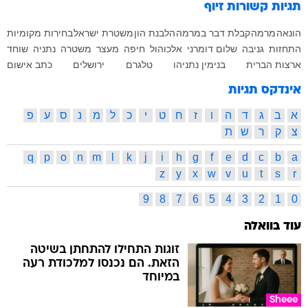
תגיות קשורות
זיוף
הונאה
מרמה
קבלת דבר במרמה
הלבנת הון
משטרת ישראל
בחירות מקומיות
התחזות
גניבה
שלום דומרני
אלכוהול
חיפה
מעצר
משטרה
נתניה
שוחד
ארצות הברית
בנימין נתניהו
טלגרם
ירושלים
כתב אישום
אינדקס תגיות
א
ב
ג
ד
ה
ו
ז
ח
ט
י
כ
ל
מ
נ
ס
ע
פ
צ
ק
ר
ש
ת
q
p
o
n
m
l
k
j
i
h
g
f
e
d
c
b
a
z
y
x
w
v
u
t
s
r
9
8
7
6
5
4
3
2
1
0
עוד בוואלה
זוגות התחילו להתחתן בשיטה
הזאת. הם נכנסו למלכודת רעה
במיוחד
Sheee