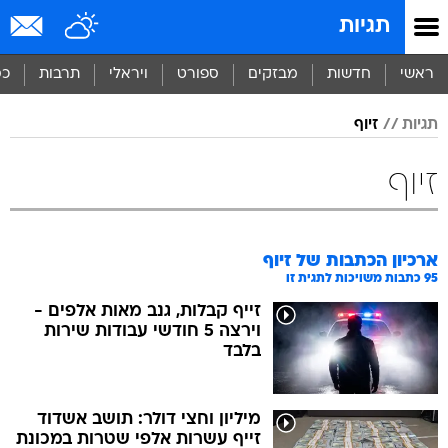
תגיות
ראשי
חדשות
מבזקים
ספורט
ויראלי
תרבות
כס
תגיות
זיוף
זיוף
ארכיון הכתבות של
זיוף
95
כתבות משויכות לתגית זו
זייף קבלות, גנב מאות אלפים -
וירצה 5 חודשי עבודות שירות
בלבד
מיליון וחצי דולר: תושב אשדוד
זייף עשרות אלפי שטרות במכונת