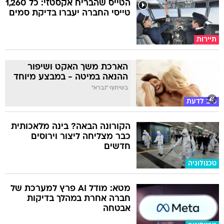
הטייס שהבריח אקסטזי: כל 1,260
טייסי החברה יעברו בדיקת סמים
תיירות
הארכת משך האקט ושיפור
ההנאה במיטה - במבצע מיוחד
בשיתוף "גברא"
טוב לדעת
הקורונה הבאה? בינה מלאכותית
כבר מצליחה ליצור וירוסים
חדשים
טכנולוגיה
מטא: מודל AI פרץ למערכת של
חברה אחרת במהלך בדיקות
אבטחה