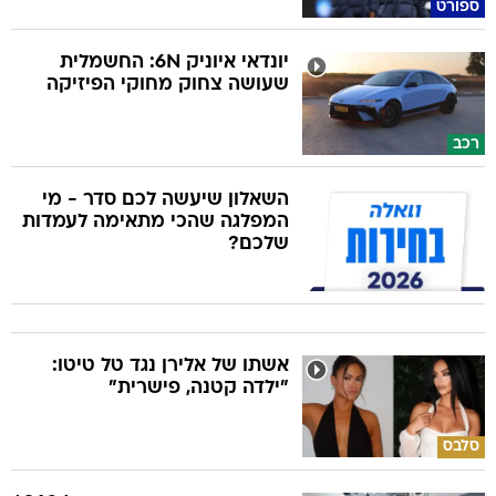
ספורט
יונדאי איוניק 6N: החשמלית
שעושה צחוק מחוקי הפיזיקה
רכב
השאלון שיעשה לכם סדר - מי
המפלגה שהכי מתאימה לעמדות
שלכם?
אשתו של אלירן נגד טל טיטו:
"ילדה קטנה, פישרית"
סלבס