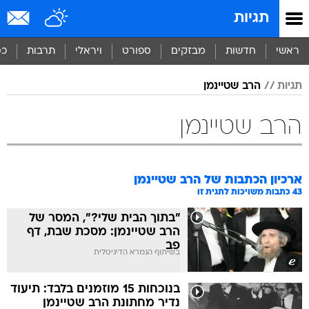
תגיות
ראשי
חדשות
מבזקים
ספורט
ויראלי
תרבות
כס
תגיות
הרב שטיינמן
הרב שטיינמן
ארכיון הכתבות של
הרב שטיינמן
43
כתבות משויכות לתגית זו
"בתוך הבית שלי?", המסר של
הרב שטיינמן: מסכת שבת, דף
פב
בשיתוף הגמרא הדיגיטלית
בנוכחות 15 מוזמנים בלבד: תיעוד
נדיר מחתונת הרב שטיינמן