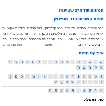
תמונות של
הרב שטיינמן
תגיות קשורות
הרב שטיינמן
הרב אוירבך
חרדים
בני ברק
הרב קנייבסקי
גיוס חרדים
בחירות מקומיות
יקי אדמקר
מעייני הישועה
הרב אלישיב
הרב שך
יהדות התורה
שמואל אוירבך
איילת שקד
אלי ישי
אמנון יצחק
המהדורה המרכזית
הרב עובדיה יוסף
הרב שמואל אוירבך
השואה
חוק המרכולים
אינדקס תגיות
א
ב
ג
ד
ה
ו
ז
ח
ט
י
כ
ל
מ
נ
ס
ע
פ
צ
ק
ר
ש
ת
q
p
o
n
m
l
k
j
i
h
g
f
e
d
c
b
a
z
y
x
w
v
u
t
s
r
9
8
7
6
5
4
3
2
1
0
עוד בוואלה