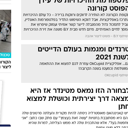
לטפורמת ההיכרויות של עידן
פוסט קורונה
ופת הקורונה לא הותירה לרווקים ורווקות ברירה - כל עולם ההיכרויות
תרכז באפליקציות. אבל דווקא השימוש התדיר בפלטפורמות האונליין,
וביל לתסכול גדול מהמגבלה לייצר קשר אמיתי ועמוק שיפרוץ את
סך לחיים האמיתיים. מיזם חדש מבית B.Y משנה את זירת ההיכרויות
ף B.Y - פשוט ליצור אהבה
רנדים ומגמות בעולם הדייטים
טכנולו
שנת 2021
הקורונ
וגם... אפליקציית OkCupid עוזרת לכם למצוא את ההתאמה
ליצור 
מושלמת (כמעט) בשנה הקרובה!
תוף OKcupid
בחורה הזו נמאס מטינדר אז היא
צאה דרך יצירתית וכושלת למצוא
תן
יש קאנינגהאם מאוסטרליה ניסתה להיות מקורית והעלתה סרטונים שלה
הם היא מסתובבת בחנויות "עשה זאת בעצמך" עם פתק שבו כתוב: "אני
חפשת בעל". אלא שהתכנית שלה לא ממש הצליחה, למרות שהיא