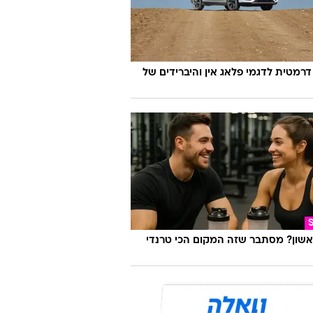
דרמטית לדגמי פלאג אין והיברידים של
אשון? מסתבר שזה המקום הכי טרנדי