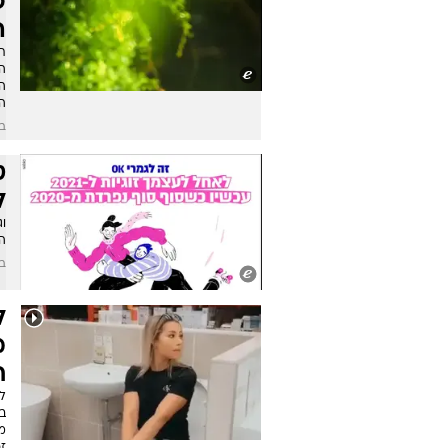
פ
ה
תק
ה
ה
המ
בשיתו
ט
ל
ה
בשי
ל
מ
ח
ל
ב
מ