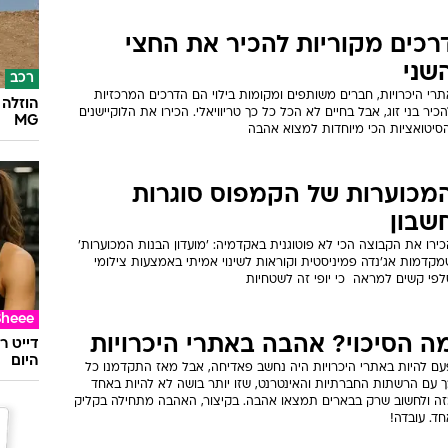
רכים מקוריות להכיר את החצי
שני
רכב
רי היכרויות, חברים משותפים ומקומות בילוי הם הדרכים המרכזיות
הוזלה 
כיר בני זוג, אבל בחיים לא הכל כל כך טריוויאלי. הכירו את הלוקיישנים
MG
הסיטואציות הכי מיוחדות למצוא אהבה
מכוערות של הקמפוס סוגרות
שבון
ירו את הקבוצה הכי לא פוטוגנית באקדמיה: 'מועדון הבנות המכוערות'
מקדמות אג'נדה פמיניסטית וקוראות לשינוי אמיתי באמצעות צילומי
פי קשים למראה  כי יופי זה לשטחיות
Sheee
ה הסיכוי? אהבה באתרי היכרויות
דייט ר
היום
עם להיות באתרי היכרויות היה נחשב פאדיחה, אבל מאז התקדמנו כל
ך עם הרשתות החברתיות והאינטרנט, שזו יותר בושה לא להיות באחד
זה ולחשוב שרק בבארים תמצאו אהבה. בקיצור, האהבה מתחילה בקליק
ד. עובדה!