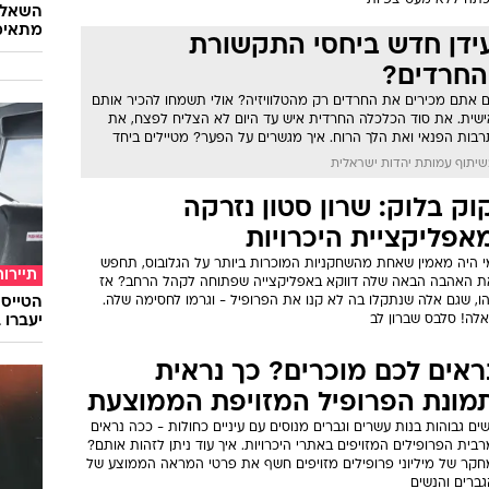
כתה ללא מעט צפיות
השאלון
מתאימ
ידן חדש ביחסי התקשורת
החרדים?
ם אתם מכירים את החרדים רק מהטלוויזיה? אולי תשמחו להכיר אותם
ישית. את סוד הכלכלה החרדית איש עד היום לא הצליח לפצח, את
רבות הפנאי ואת הלך הרוח. איך מגשרים על הפער? מטיילים ביחד
יתוף עמותת יהדות ישראלית
וק בלוק: שרון סטון נזרקה
אפליקציית היכרויות
י היה מאמין שאחת מהשחקניות המוכרות ביותר על הגלובוס, תחפש
תיירות
ת האהבה הבאה שלה דווקא באפליקצייה שפתוחה לקהל הרחב? אז
הו, שגם אלה שנתקלו בה לא קנו את הפרופיל - וגרמו לחסימה שלה.
אלה! סלבס שברון לב
יעברו 
ראים לכם מוכרים? כך נראית
מונת הפרופיל המזויפת הממוצעת
ים גבוהות בנות עשרים וגברים מנוסים עם עיניים כחולות - ככה נראים
בית הפרופילים המזויפים באתרי היכרויות. איך עוד ניתן לזהות אותם?
חקר של מיליוני פרופילים מזויפים חשף את פרטי המראה הממוצע של
גברים והנשים