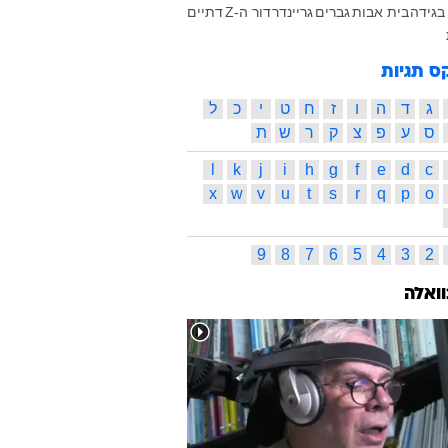
בגידה
בית אבות
גברים
גריינדר
דור ה-Z
דתיים
ס תגיות
ג
ד
ה
ו
ז
ח
ט
י
כ
ל
ס
ע
פ
צ
ק
ר
ש
ת
l
k
j
i
h
g
f
e
d
c
x
w
v
u
t
s
r
q
p
o
9
8
7
6
5
4
3
2
וואלה