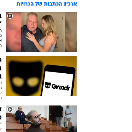
ארכיון הכתבות של
הכרויות
"
הש
טו
את
הז
ג
ה
ג
גל
חב
ל
הא
א
מ
צ