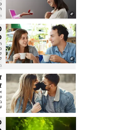
ס
ת
מו
ס
מ
לז
ל
בשי
א
א
שה
ב
ע
מ