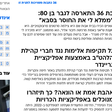
אתרים
36
כתבות משויכות לתגית זו
הונאות
בת 36 התארסה לגבר בן 80:
אינדק
ממלא לי את החוסר בסבא"
ניים הכירו בבית אבות שם היא צילמה סרטונים פרובוקטיביים. היא
א
ב
ענת ש"אני באמת מרגישה חיבור אליו", הוא מתמוגג: "היא מזכירה לי
מ
נ
 מרילין מונרו" - אבל ברשת נגעלים (וזה עוד לפני שסיפרנו לכם על
וגיות הפתוחה ופוליסת ביטוח החיים)
b
a
n
m
ל תקיפות אלימות נגד חברי קהילת
z
y
להט"ב באמצעות אפליקציית
1
0
ריינדר
 תקיפות אלימות נגד חברי קהילת הלהט"ב באזור חיפה והקריות:
עוד ב
ורות צעירים רעולי פנים משתמשות בפרופילים מזויפים בגריינדר כדי
פתות קורבנות למקומות מבודדים, שם הם מותקפים באלימות קשה.
גודה למען הלהט"ב קוראת להגיש תלונות ולהגביר זהירות
הבת אמת או הונאה? כך תיזהרו
נוכלים באפליקציות הכרויות
"נוכל הטינדר", הדרמה התיעודית שעלתה לנטפליקס ב-2022, היתה
ריכה להספיק כדי להעלות את המודעות לתופעה האיומה במסגרתה