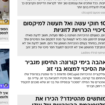
יבות. ככל שתכינו את עצמכם טוב יותר לקראת הדייטים הקרובים כך
וכלו להצליח בהם יותר
גש מטעם clicupid
סלבס
10 חוקי עשה ואל תעשה למיקסום
יכויי הכרויות לזוגיות
הפופ־
לפספ
היום, כשעולם ההיכרויות השתנה ב-180 מעלות, חשוב לדעת מאילו
בשיתוף llin
עשים להימנע ומה כדאי לעשות על מנת למקסם את הסיכויים שלך
וגיות, במיוחד בעולם ההכרויות השופע של היום. חשוב לדעת איך לא
התבלבל מהשפע ואיך לא להיכנס למעגל חסר סיכוי של כלוב זהב
תוף Ladies-First
הבה בימי קורונה: החיסון מגביר
ת הסיכוי למצוא בני זוג
אפליקציית ההיכרויות OKCupid מדווחת כי מי שמציין בפרופיל שלו
תחסן נגד קורונה, משפר את סיכוייו למציאת בני זוג. עלייה גם
אזכורים של המילה "מסכה" ובפסילה של בני זוג שלא מוכנים להקפיד
טוב ל
ל ריחוק חברתי
איך לה
ולהפח
ותשים מהטינדר? הכירו את
בשיתוף  SWIM