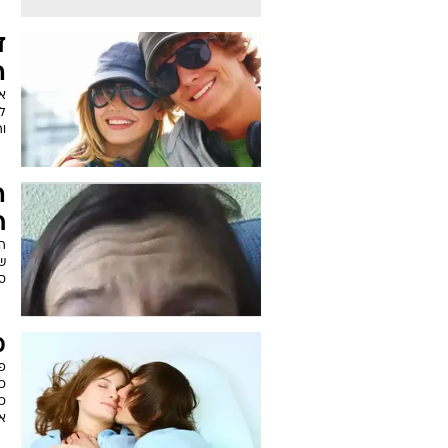
ד
ה
את
לה
ו
ה
ח
הכ
ש
סל
מ
פ
כ
כ
אח