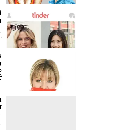
א
ה
מ
מ
ר
ש
ל
כ
בע
ה
ב
ל
נ
הפ
ג