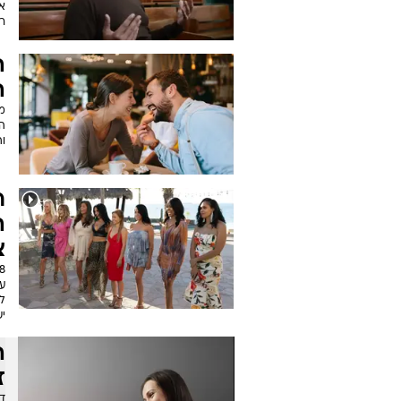
אנ
רג
ה
ה
הר
וה
ר
ה
צ
ל
י
ז