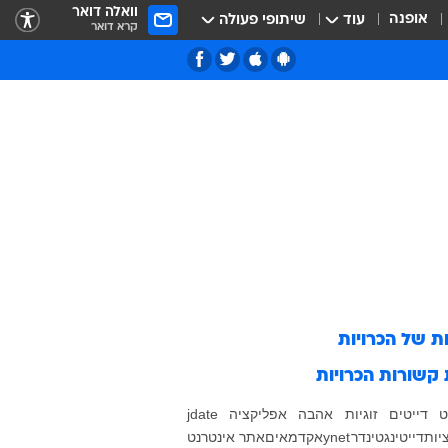
וואלה דואר
אופנה
עוד
שיתופי פעולה
קרא דואר
ות של
הכרויות
 קשורות
הכרויות
ט
דייטים
זוגיות
אהבה
אפליקציה
jdate
יות
דייטינג
טינדר
ynet
אקדמאים
אתר אינטרנט