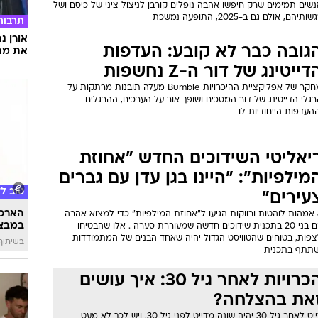
שים תמימים שרק חיפשו אהבה נופלים קורבן לניצול ציני של כיסם ושל
שותיהם, אולם גם ב-2025, התופעה נמשכת
תרבות
אורן נ
גובה כבר לא קובע: העדפות
את מה 
דייטינג של דור ה-Z נחשפות
מחקר של אפליקציית ההיכרויות Bumble מעלה תובנות מרתקות על
גלי הדייטינג של דור המסכים ושופך אור על הערכים, ההרגלים
העדפות הייחודיות לו
יאליטי השידוכים החדש "אחוזת
מילפיות": "היינו בגן עדן עם גברים
טוב ל
עירים"
הארכת
8 אמהות לוהטות ורווקות הגיעו ל"אחוזת המילפיות" כדי למצוא אהבה
במבצע
עם בני 20 בתכנית שידוכים חדשה שמעוררת סערה . אלו שהבטיחו
צפות, בטוחים שהטוויסט הגדול יהיה שאחד הבנים של המתמודדות
בשיתוף 
שתתף בתכנית
הכרויות לאחר גיל 30: איך עושים
את בהצלחה?
דייט לאחר גיל 30 יהיה שונה מדייט לפני גיל 30, ויש לכך לא מעט