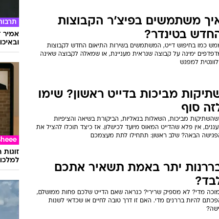
יך משתמשים בפיצ'ר הקבוצות
תרבות
חדש בטינדר?
אמיר ד
ובאיכו
מש כמו בחיפוש דייט, המשתמשים בשירות התיאום החדש לקבוצות
דפדפים ימינה על קבוצה שנראית מעניינת, או שמאלה לקבוצה שאינה
לוונטית למפגש
תיקות מביכות בדייט ראשון? שימו
זה סוף
שהשתיקות מביכות, השאלות בנאליות, הביקורת בשיאה והציפיות
ננים, אין פלא שהדייט המאוס מיועד לכישלון. אז כיצד תוכלו להציל את
פגישה הבאה? שלב ראשון: תתחילו לתת מעצמכם
Sheee
זוגות 
למלכוד
ררנות יתר באמת תשאיר אתכם
בד?
מוכה מדי? לא מספיק שרירי? כנראה שאם הדייט שלכם פחות ממושלם,
כתם להיות בררנים מדי. האם זו דרך טובה לחיים או שכדאי לשנות
ישה?