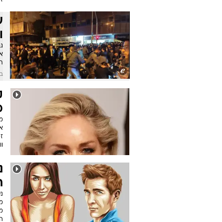
ז
ע
ו
ג
א
ת
בש
ק
מ
מ
א
ז
וו
נ
ת
נש
מר
מ
ה