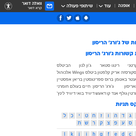
וואלה דואר
אופנה
עוד
שיתופי פעולה
קרא דואר
ות של
ג'ורג' הריסון
 קשורות
ג'ורג' הריסון
רטני
רינגו סטאר
ג'ון לנון
הביטלס
סקורסזה
אריק קלפטון
ביטלס
Wings
אלכוהול
נטר
באטמן
ברוס ספרינגסטין
בריאן אפסטיין
האריסון
ג'ורג' הריסון: חיים בעולם חומרני
רטין
גולף אנד קו
דאעש
דיוויד בואי
דיוויד לינץ'
ס תגיות
ג
ד
ה
ו
ז
ח
ט
י
כ
ל
ס
ע
פ
צ
ק
ר
ש
ת
l
k
j
i
h
g
f
e
d
c