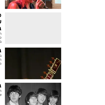
מ
ש
ב
ח
ספ
ב
ב
הה
מ
ב
שמ