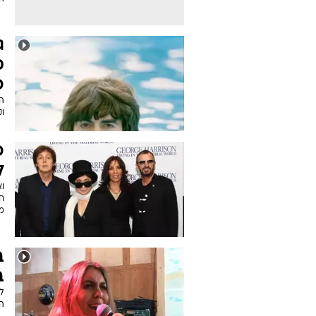
ג
ס
כ
הס
וק
פ
ל
וא
חב
מק
ב
ב
ל
הש