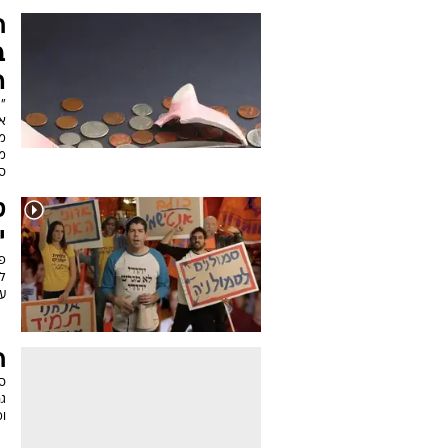
ב
ה
"צ
אי
מ
מ
ס
ט
י
פר
לה
עכ
ח
סו
גם
ומ