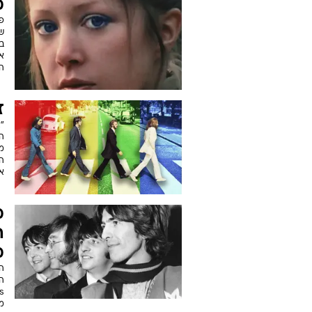
מ
פא
בט
אר
הר
ז
"
ה
מ
ה
א
מ
ה
מ
המ
מ