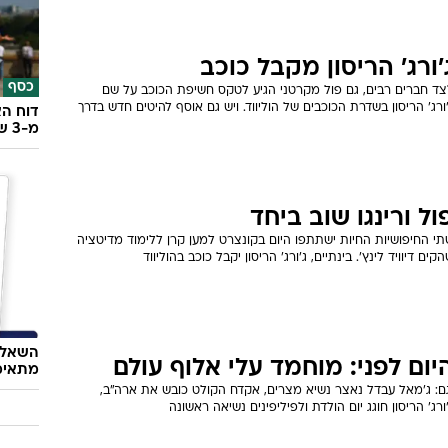
'ורג' הריסון מקבל כוכב
כסף
צד חברים רבים, גם פול מקרטני הגיע לטקס חשיפת הכוכב על שם
ורג' הריסון בשדרת הכוכבים של הוליווד. ויש גם אוסף להיטים חדש בדרך
דוח הא
מ-3 שנים
ול ורינגו שוב ביחד
י החיפושיות החיות ישתתפו היום בקונצרט למען קרן ללימוד מדיטציה
קים דיוויד לינץ'. בינתיים, ג'ורג' הריסון יקבל כוכב בהוליווד
השאלון
יום לפני: מוחמד עלי אלוף עולם
מתאימ
גם: ג'מאל עבדל נאצר נשיא מצרים, אקדח הקולט כובש את ארה"ב,
ורג' הריסון חוגג יום הולדת ולפיליפינים נשיאה ראשונה