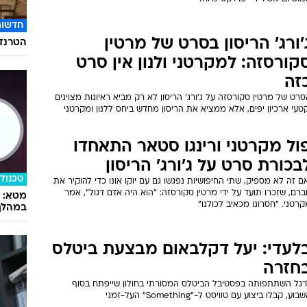
חדשות
'ורג' הריסון בסרט של מרטין
הטרנד 
קורסזה: למקרטני ולנון אין סרט
זה
רט של מרטין סקורסזה על ג'ורג' הריסון לא רק מביא ראיונות מצוינים
טעי ארכיון יפים, אלא ממציא את הריסון מחדש ביחס ללנון ומקרטני
ול מקרטני ורינגו סטאר התאחדו
בכורת סרט על ג'ורג' הריסון
טכנולו
ם זה לא מספיק, שתי החיפושיות נפגשו גם עם יוקו אונו כדי להוקיר את
רם, שזכרו תועד על ידי מרטין סקורסזה: "הוא היה אדם דגול", אמר
רטני. "חסרונו מכאיב לכולנו"
במהלך
לעדי: יעל דקלבאום מבצעת ביטלס
חזרה
רגל השתתפותה בפסטיבל הביטלס המסורתי בחולון שייפתח בסוף
בוע, קבלו ביצוע עם טוויסט ל-"Something" העל-זמני