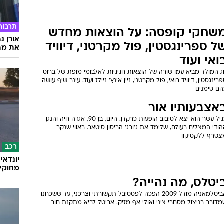
תרבות
שחקי קופסה: על הוצאות מחדש
אורן נ
ל ספרינגסטין, פול מקרטני, דיוויד
את מה 
ואי ועוד
ג המולד מביא עמו שורה של הוצאות חגיגיות לאלבומי מופת של ברוס
רינגסטין, דיוויד בואי, פול מקרטני, ניין אינץ' ניילז ועוד. עינב שיף עושה
הם סימנים
אצבעותיו אור
בגיל עשר הוא יצא לסיבוב הופעות כרקדן. היום, בן 90, אגדה חיה והנגן
ודי המצליח בעולם, שלימד את ג'ורג' הריסון סיטאר. ראווי שנקר
צטרף ללקסיקון
רכב
מחוקי 
יטלס, מה נהייה?
הביטלמאניה מודל 2009 הפכה לפסטיבל תקשורתי וצרכני, עד ששכחנו
דובר בניצול מסחרי ציני ואולי אף מזיק. אביטל לביא מתקנת חור