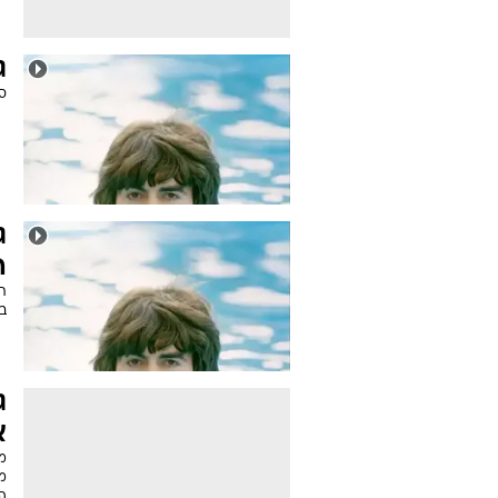
ג
סר
ג
ה
תמ
ב
ג
א
מה
מ
המ