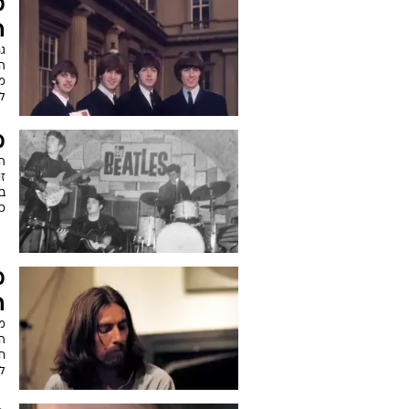
מ
ה
ג
ה
מ
ל
מ
זו
בת
כיום,
מ
ה
מע
חב
ל