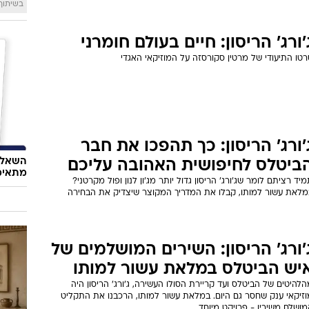
בשיתוף  SWIM
'ורג' הריסון: חיים בעולם חומרני
טו התיעודי של מרטין סקורסזה על המוזיקאי האגדי
'ורג' הריסון: כך תהפכו את חבר
השאלון
ביטלס לחיפושית האהובה עליכם
מתאימ
יד רציתם לומר שג'ורג' הריסון גדול יותר מג'ון לנון ופול מקרטני?
מלאת עשור למותו, קבלו את המדריך המקוצר שיצדיק את הבחירה
'ורג' הריסון: השירים המושלמים של
יש הביטלס במלאת עשור למותו
להיטים של הביטלס ועד קריירת הסולו העשירה, ג'ורג' הריסון היה
וזיקאי ענק שחסר גם היום. במלאת עשור למותו, הרכבנו את התקליט
ושלם משיריו - פרויקט מיוחד