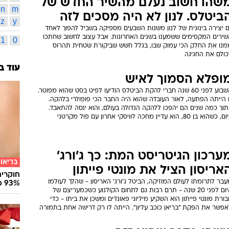
שהו חשוב נעלם מהשיר החדש של
n
m
ביטלס. לנון לא היה מסכים לזה
z
y
ם יצירה בינונית של לנון משנות השבעים מספיקה בשביל להפוך לאחד
שירים המקסימים ששמענו בשנים האחרונות. אבל עצוב לחשוב שחתכו
1
0
מנו את החלק הכי עמוק שבו, בגלל חשש שביקורת שטחית תהרוס
כולם את החגיגה
עוד ב
ופלא הסמוך לאיש
השבוע לפני 60 שנה חברי להקת הביטלס הודיעו לפיט בסט שהוא מפוטר.
 הייתה הפתעה, לאור העובדה שהוא היה החבר הכי פופולרי בלהקה.
וך כמה שנים הם יהפכו ללהקה הגדולה בעולם, והוא ינסה להתאבד.
 כשהוא בן 80, הוא עדיין מחכה לוויסקי אחרון עם פול מקרטני
ערכון הגיטריסט המת: כך ג'ורג'
בריאו
אריסון הציל את מונטי פייתון
חוקרים
בר לתרומתו לעולם המוזיקה, הביטל ג'ורג' האריסון - שהלך לעולמו
93% מנגיפי הסרטן
היום לפני 20 שנה - תרם רבות גם לתחום הקולנוע כשכמעריצם של
ורת מונטי פייתון הוא השקיע מיליוני פאונדים ומשכן את ביתו - כדי
אפשר את הפקת "בריאן כוכב עליון". הייתה לו רק דרישה אחת בתמורה