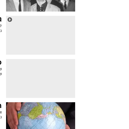
ג
ל
ג'
פ
שת
שה
ה
ו
ג'