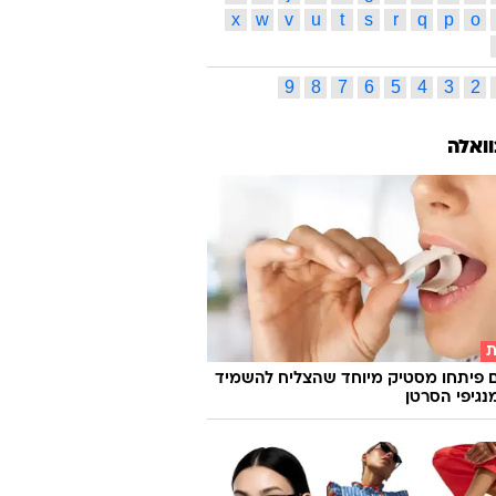
x
w
v
u
t
s
r
q
p
o
9
8
7
6
5
4
3
2
וואלה
ת
 פיתחו מסטיק מיוחד שהצליח להשמיד