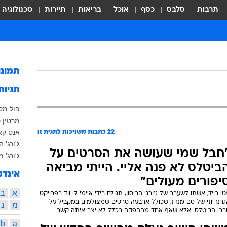
תרבות
סלבס
כסף
אוכל
בריאות
תיירות
טכנולוגיה
תמונ
תגיות
פול מק
מרטין 
אנס קא
22
כתבות משויכות לתגית זו
ג'ורג' 
חבל שמי שעושה את הסרטים על
ג'ורג' מ
ביטלס לא פנה אליי. הייתי מביאה
אינדק
יפורים מעולים"
א
ב
י בויד, אשתו לשעבר של ג'ורג' הריסון, תגולם בידי איימי לי ווד בפרויקט
גרנדיוזי של סם מנדז, שכולל ארבעה סרטים שמצולמים במקביל על
מ
נ
ברי הביטלס. אלא שאף אחד מההפקה בכלל לא יצר איתה קשר
b
a