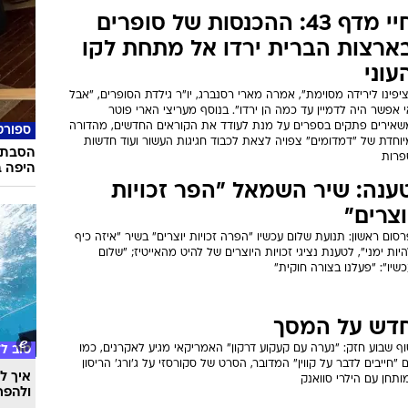
חיי מדף 43: ההכנסות של סופרים
ארצות הברית ירדו אל מתחת לקו
עוני
יפינו לירידה מסוימת", אמרה מארי רסנברג, יו"ר גילדת הסופרים, "אבל
 אפשר היה לדמיין עד כמה הן ירדו". בנוסף מעריצי הארי פוטר
שאירים פתקים בספרים על מנת לעודד את הקוראים החדשים, מהדורה
ספורט
יוחדת של "דמדומים" צפויה לצאת לכבוד חגיגות העשור ועוד חדשות
הסבת 
פרות
היפה ב
ענה: שיר השמאל "הפר זכויות
וצרים"
סום ראשון: תנועת שלום עכשיו "הפרה זכויות יוצרים" בשיר "איזה כיף
יות ימני", לטענת נציגי זכויות היוצרים של להיט מהאייטיז; "שלום
שיו": "פעלנו בצורה חוקית"
דש על המסך
ף שבוע חזק: "נערה עם קעקוע דרקון" האמריקאי מגיע לאקרנים, כמו
טוב ל
 "חייבים לדבר על קווין" המדובר, הסרט של סקורסזי על ג'ורג' הריסון
איך לה
ותחן עם הילרי סוואנק
ולהפח