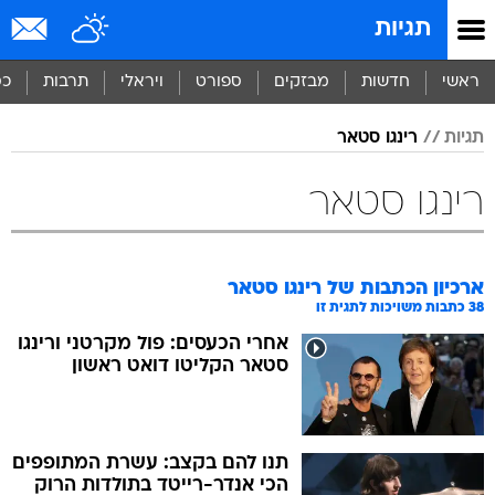
תגיות
ראשי
חדשות
מבזקים
ספורט
ויראלי
תרבות
כס
תגיות
רינגו סטאר
רינגו סטאר
ארכיון הכתבות של
רינגו סטאר
38
כתבות משויכות לתגית זו
אחרי הכעסים: פול מקרטני ורינגו
סטאר הקליטו דואט ראשון
תנו להם בקצב: עשרת המתופפים
הכי אנדר-רייטד בתולדות הרוק