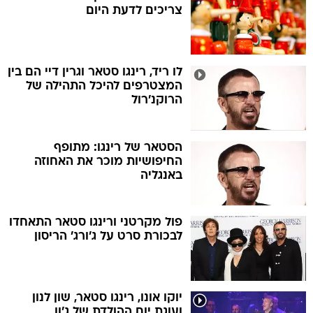
צריכים לדעת היום
לו ריד, רינגו סטאר וגרין דיי הם בין
המצטרפים להיכל התהילה של
הרוקנ'רול
הסטאר של רינגו: מתופף
החיפושיות מוכר את האחוזה
באנגליה
פול מקרטני ורינגו סטאר התאחדו
לבכורת סרט על ג'ורג' הריסון
יוקו אונו, רינגו סטאר, שון לנון
ועוגת יום ההולדת של ג'ון