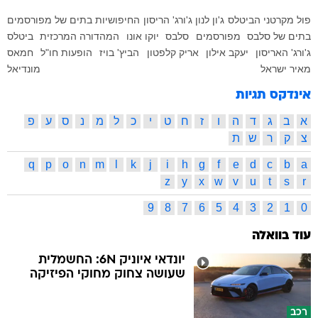
פול מקרטני
הביטלס
ג'ון לנון
ג'ורג' הריסון
החיפושיות
בתים של מפורסמים
בתים של סלבס
מפורסמים
סלבס
יוקו אונו
המהדורה המרכזית
ביטלס
ג'ורג' האריסון
יעקב אילון
אריק קלפטון
הביץ' בויז
הופעות חו"ל
חמאס
מאיר ישראל
מונדיאל
אינדקס תגיות
א
ב
ג
ד
ה
ו
ז
ח
ט
י
כ
ל
מ
נ
ס
ע
פ
צ
ק
ר
ש
ת
q
p
o
n
m
l
k
j
i
h
g
f
e
d
c
b
a
z
y
x
w
v
u
t
s
r
9
8
7
6
5
4
3
2
1
0
עוד בוואלה
יונדאי איוניק 6N: החשמלית
שעושה צחוק מחוקי הפיזיקה
רכב