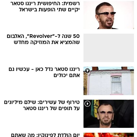
רשמית: החיפושית רינגו סטאר
יקיים שתי הופעות בישראל
50 שנה ל-"Revolver", האלבום
שהמציא את המוזיקה מחדש
רינגו סטאר גדל כאן - עכשיו גם
אתם יכולים
טירוף של עשירים: שילם מיליונים
על תופים של רינגו סטאר
יום הולדת לפינוקיו: מה שאתם