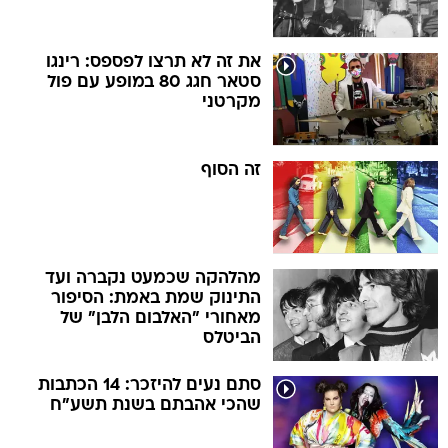
את זה לא תרצו לפספס: רינגו
סטאר חגג 80 במופע עם פול
מקרטני
זה הסוף
מהלהקה שכמעט נקברה ועד
התינוק שמת באמת: הסיפור
מאחורי "האלבום הלבן" של
הביטלס
סתם נעים להיזכר: 14 הכתבות
שהכי אהבתם בשנת תשע"ח