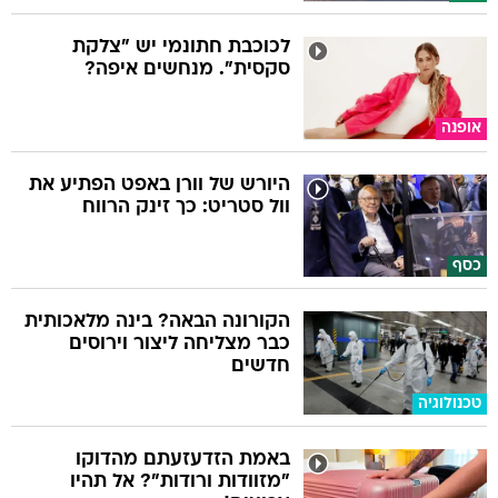
לכוכבת חתונמי יש "צלקת
סקסית". מנחשים איפה?
אופנה
היורש של וורן באפט הפתיע את
וול סטריט: כך זינק הרווח
כסף
הקורונה הבאה? בינה מלאכותית
כבר מצליחה ליצור וירוסים
חדשים
טכנולוגיה
באמת הזדעזעתם מהדוקו
"מזוודות ורודות"? אל תהיו