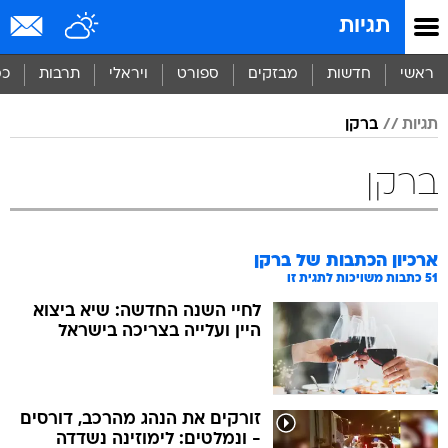
תגיות
ראשי
חדשות
מבזקים
ספורט
ויראלי
תרבות
כס
תגיות
ברקן
ברקן
ארכיון הכתבות של
ברקן
51
כתבות משויכות לתגית זו
לחיי השנה החדשה: שיא ביצוא
היין ועלייה בצריכה בישראל
זורקים את הנהג מהרכב, דורסים
- ונמלטים: לימוזינה נשדדה