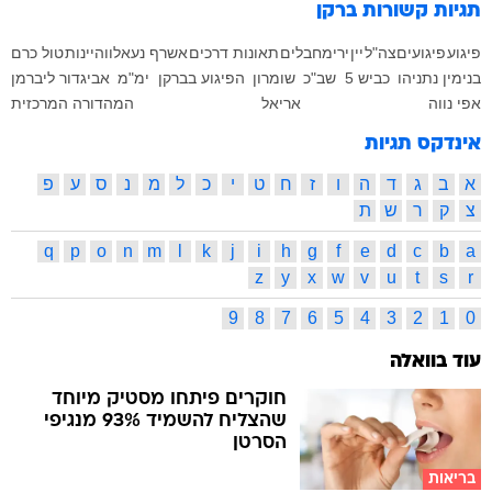
תגיות קשורות
ברקן
פיגוע
פיגועים
צה"ל
יין
ירי
מחבלים
תאונות דרכים
אשרף נעאלווה
יינות
טול כרם
בנימין נתניהו
כביש 5
שב"כ
שומרון
הפיגוע בברקן
ימ"מ
אביגדור ליברמן
אפי נווה
אריאל
המהדורה המרכזית
אינדקס תגיות
א
ב
ג
ד
ה
ו
ז
ח
ט
י
כ
ל
מ
נ
ס
ע
פ
צ
ק
ר
ש
ת
q
p
o
n
m
l
k
j
i
h
g
f
e
d
c
b
a
z
y
x
w
v
u
t
s
r
9
8
7
6
5
4
3
2
1
0
עוד בוואלה
חוקרים פיתחו מסטיק מיוחד
שהצליח להשמיד 93% מנגיפי
הסרטן
בריאות