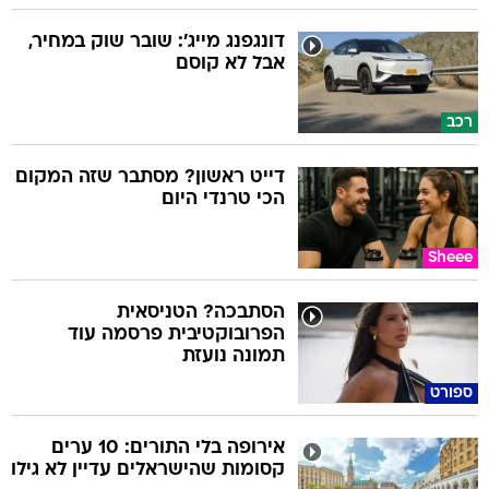
דונגפנג מייג': שובר שוק במחיר,
אבל לא קוסם
רכב
דייט ראשון? מסתבר שזה המקום
הכי טרנדי היום
Sheee
הסתבכה? הטניסאית
הפרובוקטיבית פרסמה עוד
תמונה נועזת
ספורט
אירופה בלי התורים: 10 ערים
קסומות שהישראלים עדיין לא גילו