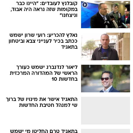
קובלנץ לעובדים: "היינו כבר
במקומות שזה נראה היה אבוד,
וניצחנו"
נאלץ להכריע: רועי שרון ישמש
ככתב בכיר לענייני צבא וביטחון
בתאגיד
ליאור לנדנברג ישמש כעורך
הראשי של המהדורה המרכזית
בחדשות 10
התאגיד אישר את מינויו של ברוך
שי למנהל חטיבת החדשות
בתאגיד טרם החליטו מי ישמש