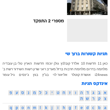
מספרי 2 התפקד
תגיות קשורות
ברוך שי
כאן 11
חדשות 10
אלדד קובלנץ
גולן יוכפז
חדשות
הארץ
טלי בן עובדיה
מלחמה בדרום
מלחמת חרבות ברזל
מעריב
רועי שרון
רשות השידור
רשת ב'
i24news
אושרת קוטלר
אליאור לוי
בג"ץ
בגץ
ג'ינסים
גיל עומר
אינדקס תגיות
א
ב
ג
ד
ה
ו
ז
ח
ט
י
כ
ל
מ
נ
ס
ע
פ
צ
ק
ר
ש
ת
q
p
o
n
m
l
k
j
i
h
g
f
e
d
c
b
a