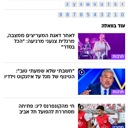
z
y
x
w
v
u
t
s
r
9
8
7
6
5
4
3
2
1
0
עוד בוואלה
לאחר דאגת המעריצים ממצבה,
מרגלית צנעני מרגיעה: "הכל
בסדר"
תרבות
"חשבתי שלא שמעתי טוב":
הטינוף של מגל על איזנקוט וילדיו
תרבות
חי מהקונפרנס ליג: פתיחה
מסחררת להפועל תל אביב
ספורט