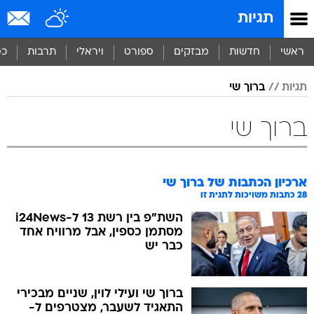
תגיות
ראשי
חדשות
מבזקים
ספורט
ויראלי
תרבות
כס
תגיות
ברוך שי
ברוך שי
ארכיון הכתבות של
ברוך שי
28
כתבות משויכות לתגית זו
השת"פ בין רשת 13 ל-i24News
מסתמן כספין, אבל מרוויח אחד
כבר יש
ברוך שי ועילי לוין, שניים מבכירי
התאגיד לשעבר, מצטרפים ל-