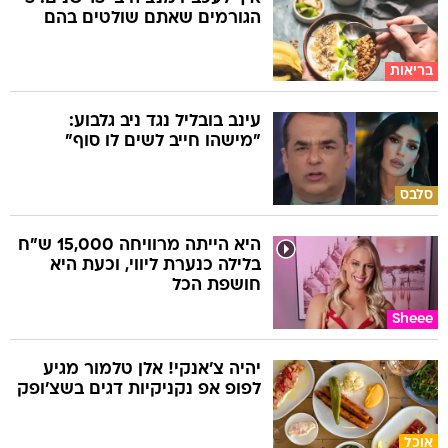
הגורמים שאתם שולטים בהם
בריאות
עינב בובליל נגד ניב גלבוע:
"מישהו חייב לשים לו סוף"
סלבס
היא הייתה מרוויחה 15,000 ש"ח
בלילה כנערת ליווי, וכעת היא
חושפת הכל
Sheee
יהיה צ'אנקי! אלן טלמור מגיע
לפופ אפ נקניקיות דגים בשצ'ופק
אוכל