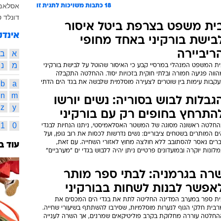
אסלאם
18
כתבות משויכות לתגית זו
דונלד 
ית משפט בצרפת ביטל איסור
אינדק
בישת בורקיני באחד מחופי
ריביירה
א
ב
מ
נ
ית המשפט המנהלי במרסיי קבע כי האיסור שהוטל על לבישת בורקיני
ווה פגיעה חמורה ובלתי חוקית בזכויות יסוד. ההחלטה התקבלה
עקבות עימות בין שוטרים לצעירה מוסלמית שלבשה את בגד הים הדתי
a
b
n
m
גבלות לבוש בסוריה: נשים יורשו
z
y
התרחץ בחופים רק עם בורקיני
1
0
החלטה ראשונה מסוגה של המשטר האסלאמיסטי, ניתנו הנחיות לבגדי
ם המותרים בשטחים ציבוריים: נשים נדרשות לכסות את רוב גופן, ועל
ברים נאסר להסתובב ללא חולצה מחוץ לאזורי השחייה. עם זאת,
עוד ב
לונות יוקרה ובמועדונים פרטיים ניתן יהיה ללבוש בגדי ים "מערביים"
רה בגרמניה: לבתי ספר מותר
אפשר לבנות לשחות בבורקיני
ית ספר במערב המדינה החליטה לתת את בגדי הים המכסים את
רבית חלקי הגוף לנערות מוסלמיות, שסירבו להשתתף בשיעורי שחייה.
החלטה עוררה מחלוקת בקרב פוליטיקאים שמרנים, אך השרה לענייה