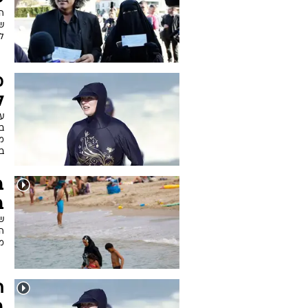
לד
מ
ל
עו
בק
מכ
ב
ב
ב
ש
ה
מ
ת