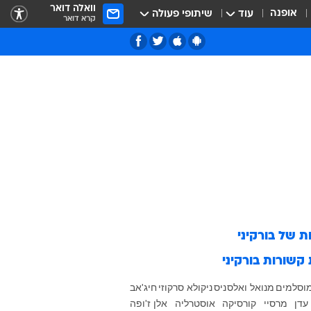
וואלה דואר
אופנה
עוד
שיתופי פעולה
קרא דואר
ות של
בורקיני
 קשורות
בורקיני
וסלמים
מנואל ואלס
ניס
ניקולא סרקוזי
חיג'אב
עדן
מרסיי
קורסיקה
אוסטרליה
אלן ז'ופה