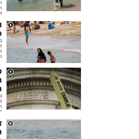
ה
ה
ול
ו
מ
בת
מו
מ
נ
ס
ה
ה
ב
ב
הצ
"
צ
ה