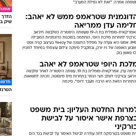
שפחה אמרה: "זאת לא נפילת המערב"
אופנה
דוגמנית שטראמפ ממש לא יאהב:
הדרך ה
שיק בא
לימה עדן ממריאה
האמריקאית-סומלית בת ה-19 שעשתה היסטוריה כשלבשה חיג'אב
ורקיני לתחרות מלכת היופי, הוחתמה בסוכנות הדוגמניות המובילה
IMG. אמש היא צעדה על מסלול התצוגה של Yeezy בעיצוב קניה ווסט
בוע האופנה של ניו יורק, ובמקביל סיפקה צילום עוצמתי במיוחד למגזין
שן בוק
לכת היופי שטראמפ לא יאהב
חלימה עדן, אמריקאית-סומלית בת 19, עשתה היסטוריה לאחר שלבשה
ג'אב ובורקיני לשלב חצי הגמר בתחרות מיס מינסוטה, וזכתה לתשואות.
התחרות הזאת היא הרבה מעבר ליופי", סיכמה
חדשות
הטרנד 
מרות החלטת העליון: בית משפט
צרפת אישר איסור על לבישת
ורקיני
ית משפט בקורסיקה דחה עתירה לביטול האיסור על לבישת בגד הים