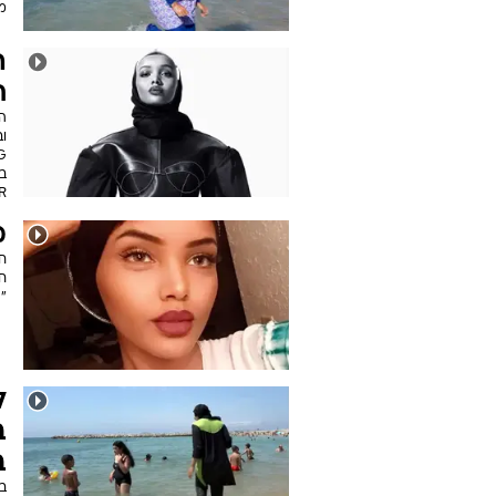
מ
ה
ח
וב
בש
CR פא
מ
חי
"
ל
ב
ב
ב