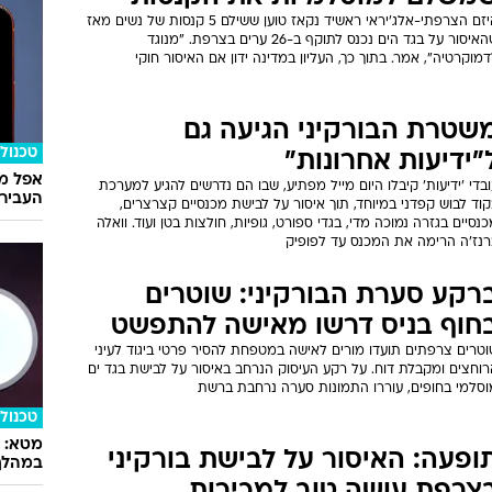
היזם הצרפתי-אלג'יראי ראשיד נקאז טוען ששילם 5 קנסות של נשים מאז
שהאיסור על בגד הים נכנס לתוקף ב-26 ערים בצרפת. "מנוגד
מוקרטיה", אמר. בתוך כך, העליון במדינה ידון אם האיסור חוקי
שטרת הבורקיני הגיעה גם
טכנולו
"ידיעות אחרונות"
אפל מח
בדי 'ידיעות' קיבלו היום מייל מפתיע, שבו הם נדרשים להגיע למערכת
העבירו מ
וד לבוש קפדני במיוחד, תוך איסור על לבישת מכנסיים קצרצרים,
נסיים בגזרה נמוכה מדי, בגדי ספורט, גופיות, חולצות בטן ועוד. וואלה
רנז'ה הרימה את המכנס עד לפופיק
רקע סערת הבורקיני: שוטרים
חוף בניס דרשו מאישה להתפשט
וטרים צרפתים תועדו מורים לאישה במטפחת להסיר פרטי ביגוד לעיני
רוחצים ומקבלת דוח. על רקע העיסוק הנרחב באיסור על לבישת בגד ים
וסלמי בחופים, עוררו התמונות סערה נרחבת ברשת
טכנולו
ופעה: האיסור על לבישת בורקיני
במהלך