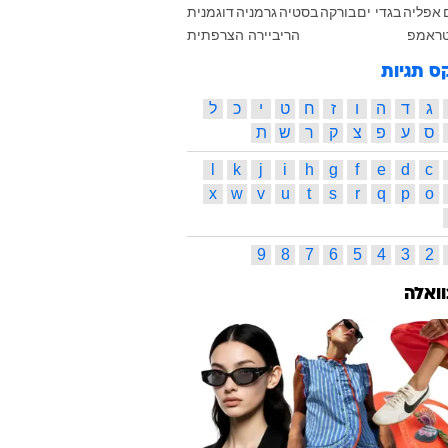
אפליה
בגדי ים
בורקה
בסטיה
גרמניה
דוגמנית
טראמפ
הריביירה הצרפתית
ס תגיות
ג
ד
ה
ו
ז
ח
ט
י
כ
ל
ס
ע
פ
צ
ק
ר
ש
ת
l
k
j
i
h
g
f
e
d
c
x
w
v
u
t
s
r
q
p
o
9
8
7
6
5
4
3
2
וואלה