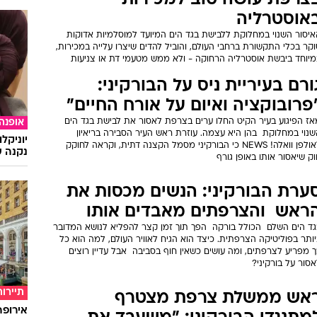
צרפת עושה טוב למכירות
אוסטרליה
איסור השנוי במחלוקת ללבישת בגד הים המיועד למוסלמיות אדוקות
קר בכלי התקשורת ברחבי העולם, והוביל להדים שיצרו עלייה במכירות,
מיוחד ביבשת אוסטרליה הרחוקה - ולא ממש מטעמי דת או צניעות
ורם בעיריית ניס על הבורקיני:
פרובוקציה ואיום על אורח החיים"
אז הפיגוע בעיר הקיט החלו ערים בצרפת לאסור את לבישת בגד הים
אופנה
נוי במחלוקת  בהן היא עצמה. עוזרת ראש העיר הסבירה בריאיון
יוניקל
לאולפן וואלה! NEWS כי הבורקיני מסמל הקצנה דתית, וקראה לחוקק
נקנה ש
ק שיאסור אותו באופן גורף
ערת הבורקיני: הנשים מכסות את
ראש  והצרפתים מאבדים אותו
ד הים השלם  הכולל בורקה  הפך תוך זמן קצר להפליא לנושא המדובר
ותר בפוליטיקה הצרפתית. כיצד הוא הגיח לאוויר העולם, למה הוא כל
 מפריע לצרפתים, ומה עושים כשאין חוף בסביבה  אבל עדיין רוצים
סור על בורקיני?
תיירות
אש ממשלת צרפת מצטרף