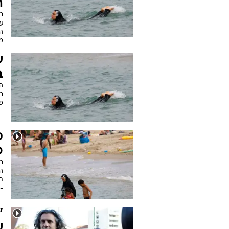
ה
ע
הב
מ
ש
ב
ה
בג
פו
ס
כ
ב
ה
ת
- 
"
ש