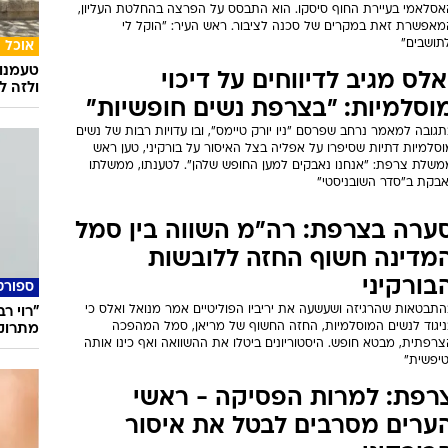
אסלאמי בעיירת החוף סיסקו. הוא התבסס על הפרצה בהחלטת העליון,
מאפשרת זאת במקרים של סכנה לציבור. ראש העיר: "הוקל לי
תושבים"
אוכל
טעמנו
אלס מגיב לדיווחים על דיכוי
ולזה לא
וסלמיות: "בצרפת נשים חופשיות"
גובה למאמר נרחב שפרסם "ניו יורק טיימס", ובו עדויות רבות של נשים
סלמיות דתיות שסיפרו על אפליה בצל האיסור על בורקיני, טען ראש
משלת צרפת: "אנחנו נאבקים למען החופש שלהן". לטענתו, ממשלתו
אבקת ב"סדר השובניסטי"
ערה בצרפת: רה"מ השווה בין סמל
מדינה חשוף החזה ללובשות
בורקיני
ספורט
התבטאות שהרגיזה ושעשעה את יריביו הפוליטיים אמר מנואל ואלס כי
"רוי ר
ניגוד לנשים המוסלמיות, החזה החשוף של מריאן, סמל המהפכה
מתרוק
רפתית, מבטא חופש. היסטוריונים ביטלו את ההשוואה ואף כינו אותה
טיפשית"
רפת: למרות הפסיקה - ראשי
ערים מסרבים לבטל את איסור