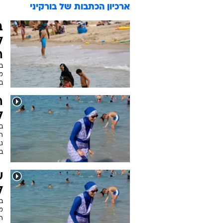
ארכיון הכתבות של
בורקיני
ב
ל
ה
ב
מה
ב
ה
ל
ב
הי
ג
במ
ש
ל
ב
מ
ה