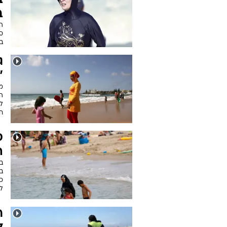
ב
ב
ה
סו
ב
ג
"
מ
הש
חו
ס
ה
בג
בי
כך
לא
ר