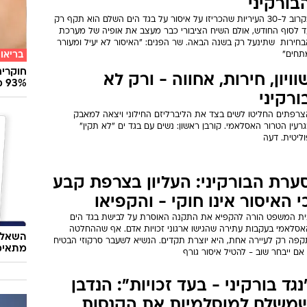
בורקיני
בקרוב ל-30 העיריות שהכריזו על איסור על בגד הים השלם הוא תקף רק
ד לסוף החודש, אולם השיח הציבורי כבר מעצב את אופיה של מערכת
חירות  שתינעל רק בשנה הבאה. שר הפנים: "האיסור לא יעיל ומעורר
בריאו
תחים"
חוקרים
וויון, חירות, אחווה - ורק לא
93% מנגיפי הסרטן
ורקיני
צרפתים החליטו לשים בצד את הליברליזם החילוני ויצאה למאבק
רעין הטרור האסלאמי. קורבן ראשון: נשים עם בגד ים "לא תקין"
ליטית. דעה
ערת הבורקיני: העליון בצרפת קבע
י האיסור אינו חוקי - והקפיאו
ית המשפט הורה להקפיא את התקנה האוסרת על לבישת בגד הים
אסלאמי בעקבות עתירה שהגישו ארגוני זכויות אדם. אף שההחלטה
השאלון
קפה רק לעיירה אחת, היא יוצרת תקדים. הנשיא לשעבר סרקוזי הבטיח
מתאימ
אם ייבחר שוב - להטיל איסור גורף
נגד בורקיני - בעד זכויות": הנדבן
משלם למוסלמיות את הקנסות