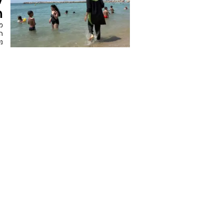
ל
ה
מ
ה
נש