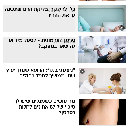
בלי להידקר: בדיקת הדם שתשנה
בשיתוף וריפיי-טבע
לך את ההריון
סרטן הערמונית - לטפל מיד או
אונקוטסט-טבע
להישאר במעקב?
"ניצלתי בנס": הרופא שנתן ייעוץ
שגוי ממשיך לטפל בחולים
מה עושים כשמגלים שיש לך
סיכוי של 87 אחוזים לחלות
בסרטן?