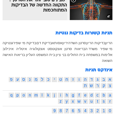
"מבינים טוב יותר את הסרטן":
התקווה החדשה של הבדיקות
המתוחכמות
תגיות קשורות
בדיקות גנטיות
הריון
בדיקות הריון
סרטן השד
היריון
אסותא
בדיקת דם
בדיקת מי שפיר
גנטיקה
מי שפיר
משרד הבריאות
סרטן
אונקוטסט
אונקולוגיה
איטליה
איכילוב
אלימות במשפחה
בית החולים בני ציון
בית המשפט העליון
בריאות האישה
השואה
אינדקס תגיות
א
ב
ג
ד
ה
ו
ז
ח
ט
י
כ
ל
מ
נ
ס
ע
פ
צ
ק
ר
ש
ת
q
p
o
n
m
l
k
j
i
h
g
f
e
d
c
b
a
z
y
x
w
v
u
t
s
r
9
8
7
6
5
4
3
2
1
0