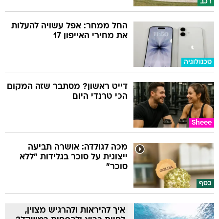
רכב
החל ממחר: אפל עשויה להעלות
את מחירי האייפון 17
טכנולוגיה
דייט ראשון? מסתבר שזה המקום
הכי טרנדי היום
Sheee
מכה לגולדה: אושרה תביעה
ייצוגית על סוכר בגלידות "ללא
סוכר"
כסף
איך להיראות ולהרגיש מצוין,