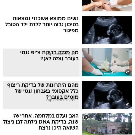
נשים ממוצא אשכנזי נמצאות
בסיכון גבוה יותר ללדת ילד הסובל
מפיגור
מה מגלה בדיקת צ'יפ גנטי
בשיתוף zap doctors
בעובר (ומה לא)?
מהם היתרונות של בדיקת ריצוף
כלל אקסומי באבחון גנטי של
מומים בעובר?
בשיתוף zap doctors
האב נעלם במלחמה. אחרי 76
שנה, בדיקת DNA גילתה לבן ניצול
השואה היכן נרצח