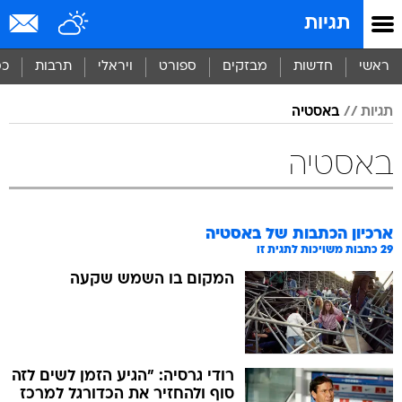
תגיות
ראשי
חדשות
מבזקים
ספורט
ויראלי
תרבות
כס
תגיות
באסטיה
באסטיה
ארכיון הכתבות של
באסטיה
29
כתבות משויכות לתגית זו
המקום בו השמש שקעה
רודי גרסיה: "הגיע הזמן לשים לזה
סוף ולהחזיר את הכדורגל למרכז