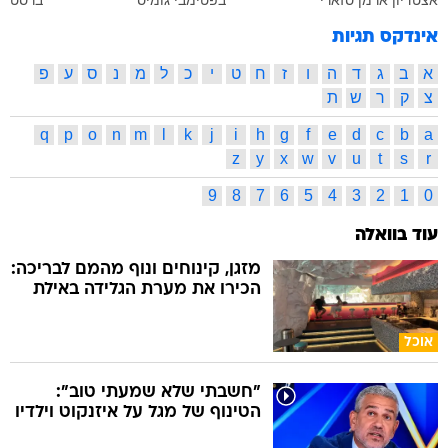
אינדקס תגיות
א
ב
ג
ד
ה
ו
ז
ח
ט
י
כ
ל
מ
נ
ס
ע
פ
צ
ק
ר
ש
ת
q
p
o
n
m
l
k
j
i
h
g
f
e
d
c
b
a
z
y
x
w
v
u
t
s
r
9
8
7
6
5
4
3
2
1
0
עוד בוואלה
מזגן, קינוחים ונוף מהמם לבריכה:
הכירו את מערת הגלידה באילת
אוכל
"חשבתי שלא שמעתי טוב":
הטינוף של מגל על איזנקוט וילדיו