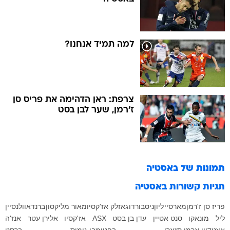
למה תמיד אנחנו?
צרפת: ראן הדהימה את פריס סן
ז'רמן, שער לבן בסט
תמונות של
באסטיה
תגיות קשורות
באסטיה
פריז סן ז'רמן
מארסיי
ליון
ניס
בורדו
גאזלק אז'קסיו
מאור מליקסון
ברנדאו
ולנסיין
ליל
מונאקו
סנט אטיין
עדן בן בסט
ASX
אז'קסיו
אלירן עטר
אנז'ה
אצטדיון ארמן סזארי
בפטימבי גומיס
ברסט