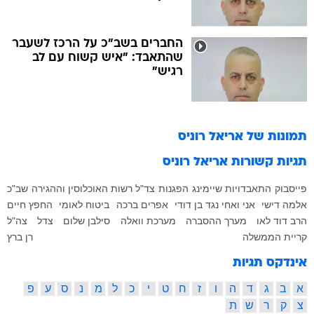
החברים בשב"כ על הרכז לשעבר
שהתאבד: "איש קשוח עם לב
רגיש"
תמונות של
אריאל רוניס
תגיות קשורות
אריאל רוניס
פייסבוק
התאבדויות
שיימינג
הפגנות
צד"ל
רשות האוכלוסין וההגירה
שב"כ
אלמה דישי
אני ואחי נגד בן דודי
אפרים ברכה
ביטוח לאומי
החפץ חיים
הרב דוד לאו
מערך ההסברה
מערכת וואלה
סילבן שלום
צדל
צה"ל
קריית הממשלה
רן ברץ
אינדקס תגיות
א
ב
ג
ד
ה
ו
ז
ח
ט
י
כ
ל
מ
נ
ס
ע
פ
צ
ק
ר
ש
ת