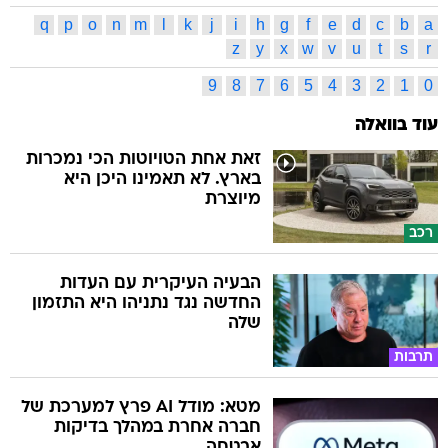
q
p
o
n
m
l
k
j
i
h
g
f
e
d
c
b
a
z
y
x
w
v
u
t
s
r
9
8
7
6
5
4
3
2
1
0
עוד בוואלה
זאת אחת הטויוטות הכי נמכרות
בארץ. לא תאמינו היכן היא
מיוצרת
רכב
הבעיה העיקרית עם העדות
החדשה נגד נתניהו היא התזמון
שלה
תרבות
מטא: מודל AI פרץ למערכת של
חברה אחרת במהלך בדיקות
אבטחה