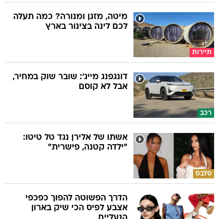
מיטה, מזגן ומנורה? כמה תעלה
לכם לינה בצינור בארץ
תיירות
דונגפנג מייג': שובר שוק במחיר,
אבל לא קוסם
רכב
אשתו של אלירן נגד טל טיטו:
"ילדה קטנה, פישרית"
סלבס
הדרך הפשוטה להפוך כפכפי
אצבע לפיס הכי שיק בארון
הנעליים