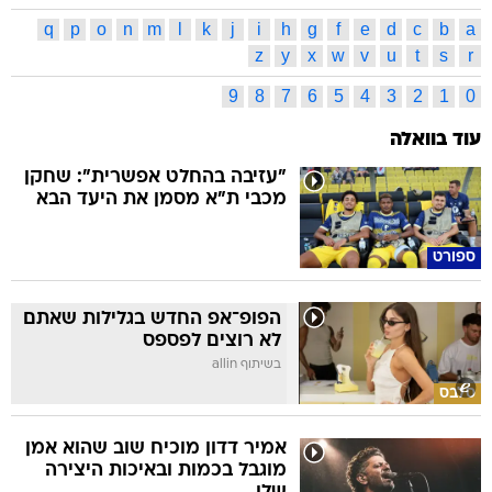
q
p
o
n
m
l
k
j
i
h
g
f
e
d
c
b
a
z
y
x
w
v
u
t
s
r
9
8
7
6
5
4
3
2
1
0
עוד בוואלה
"עזיבה בהחלט אפשרית": שחקן
מכבי ת"א מסמן את היעד הבא
ספורט
הפופ־אפ החדש בגלילות שאתם
לא רוצים לפספס
בשיתוף allin
סלבס
אמיר דדון מוכיח שוב שהוא אמן
מוגבל בכמות ובאיכות היצירה