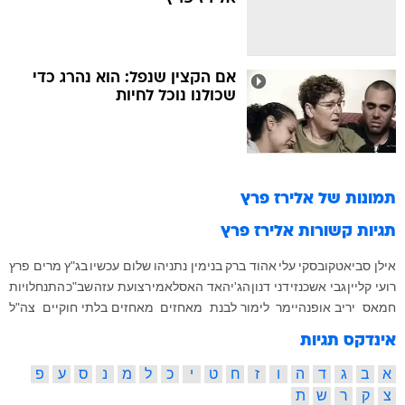
אם הקצין שנפל: הוא נהרג כדי
שכולנו נוכל לחיות
תמונות של
אלירז פרץ
תגיות קשורות
אלירז פרץ
אילן סביאטקובסקי
עלי
אהוד ברק
בנימין נתניהו
שלום עכשיו
בג"ץ
מרים פרץ
רועי קליין
גבי אשכנזי
דני דנון
הג'יהאד האסלאמי
רצועת עזה
שב"כ
התנחלויות
חמאס
יריב אופנהיימר
לימור לבנת
מאחזים
מאחזים בלתי חוקיים
צה"ל
אינדקס תגיות
א
ב
ג
ד
ה
ו
ז
ח
ט
י
כ
ל
מ
נ
ס
ע
פ
צ
ק
ר
ש
ת