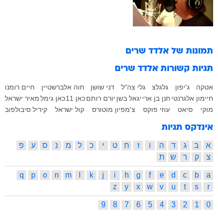
תמונות של
אלדד שרים
תגיות קשורות
אלדד שרים
אטקה
ג'יפון
גלגלצ
גלי צה"ל
דני שושן
חוה אלברשטיין
חיים רומנו
חיימון אלגרנטי
חנן בן ארי
יגאל בשן
יורם רותם
כאן 11
כאן גימל
מאיר ישראל
מוקי
סיאט
עוזי פוקס
צ'מפיון מוטורס
קול ישראל
קיריל סיבולפוב
אינדקס תגיות
א
ב
ג
ד
ה
ו
ז
ח
ט
י
כ
ל
מ
נ
ס
ע
פ
צ
ק
ר
ש
ת
q
p
o
n
m
l
k
j
i
h
g
f
e
d
c
b
a
z
y
x
w
v
u
t
s
r
9
8
7
6
5
4
3
2
1
0