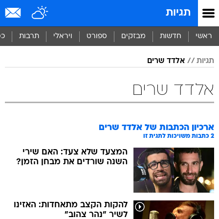
תגיות
ראשי
חדשות
מבזקים
ספורט
ויראלי
תרבות
כס
תגיות
אלדד שרים
אלדד שרים
ארכיון הכתבות של
אלדד שרים
2
כתבות משויכות לתגית זו
המצעד שלא צעד: האם שירי
השנה שורדים את מבחן הזמן?
להקות הקצב מתאחדות: האזינו
לשיר "נהר צהוב"