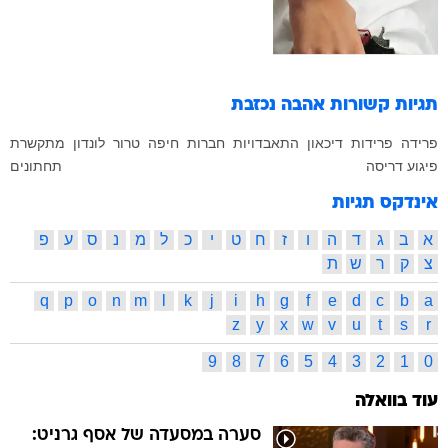
תגיות קשורות
אהבה נכזבת
פרידה
פרידות
דיכאון
התאבדויות
חברות
חיפה
טרור
לונדון
מתקשרת
פיגוע דריסה
תחתונים
אינדקס תגיות
א
ב
ג
ד
ה
ו
ז
ח
ט
י
כ
ל
מ
נ
ס
ע
פ
צ
ק
ר
ש
ת
q
p
o
n
m
l
k
j
i
h
g
f
e
d
c
b
a
z
y
x
w
v
u
t
s
r
9
8
7
6
5
4
3
2
1
0
עוד בוואלה
סערה במסעדה של אסף גרניט: