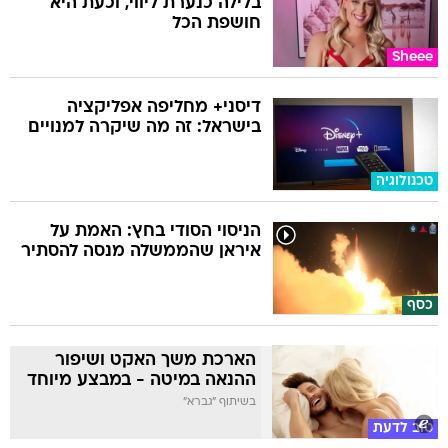
בלילה כנערת ליווי, וכעת היא
חושפת הכל
Sheee
דיסני+ מחליפה אפליקציה
בישראל: זה מה שיקרה למנויים
טכנולוגיה
הניסוי הסודי בחץ: האמת על
איראן שהממשלה מנסה להסתיר
כסף
הארכת משך האקט ושיפור
ההנאה במיטה - במבצע מיוחד
בשיתוף "גברא"
טוב לדעת