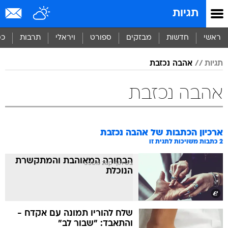
תגיות
ראשי
חדשות
מבזקים
ספורט
ויראלי
תרבות
כס
תגיות
אהבה נכזבת
אהבה נכזבת
ארכיון הכתבות של
אהבה נכזבת
2
כתבות משויכות לתגית זו
הבחורה המאוהבת והמתקשרת
בשיתוף zap משפטי
הנוכלת
שלח להוריו תמונה עם אקדח -
והתאבד: "שבור לב"