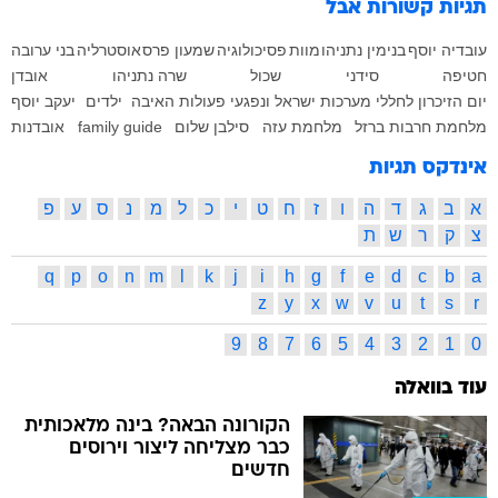
תגיות קשורות
אבל
עובדיה יוסף
בנימין נתניהו
מוות
פסיכולוגיה
שמעון פרס
אוסטרליה
בני ערובה
חטיפה
סידני
שכול
שרה נתניהו
אובדן
יום הזיכרון לחללי מערכות ישראל ונפגעי פעולות האיבה
ילדים
יעקב יוסף
מלחמת חרבות ברזל
מלחמת עזה
סילבן שלום
family guide
אובדנות
אינדקס תגיות
א
ב
ג
ד
ה
ו
ז
ח
ט
י
כ
ל
מ
נ
ס
ע
פ
צ
ק
ר
ש
ת
q
p
o
n
m
l
k
j
i
h
g
f
e
d
c
b
a
z
y
x
w
v
u
t
s
r
9
8
7
6
5
4
3
2
1
0
עוד בוואלה
הקורונה הבאה? בינה מלאכותית
כבר מצליחה ליצור וירוסים
חדשים