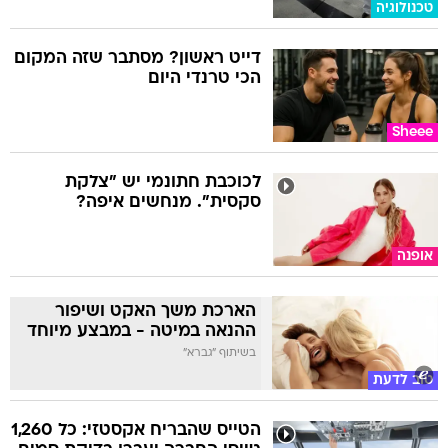
טכנולוגיה
דייט ראשון? מסתבר שזה המקום
הכי טרנדי היום
Sheee
לכוכבת חתונמי יש "צלקת
סקסית". מנחשים איפה?
אופנה
הארכת משך האקט ושיפור
ההנאה במיטה - במבצע מיוחד
בשיתוף "גברא"
טוב לדעת
הטייס שהבריח אקסטזי: כל 1,260