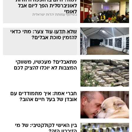
למה? היום בו הפכה היהדות
לאוניברסלית הפך ליום אבל
לאומי
בשיתוף עמותת יהדות ישראלית
שלא תדעו עוד צער: מתי כדאי
בשיתוף סאונדשיין
להזמין סוכת אבלים?
מתאבלים? מעכשיו, משווקי
המצבות לא יוכלו להציק לכם
חברי אמת: איך מתמודדים עם
אובדן של בעל חיים אהוב?
בין האישי לקולקטיבי: של מי
הזיכרון הזה?