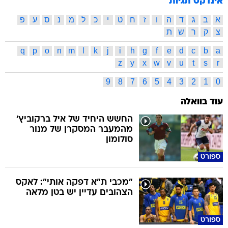
אינדקס תגיות
א
ב
ג
ד
ה
ו
ז
ח
ט
י
כ
ל
מ
נ
ס
ע
פ
צ
ק
ר
ש
ת
q
p
o
n
m
l
k
j
i
h
g
f
e
d
c
b
a
z
y
x
w
v
u
t
s
r
9
8
7
6
5
4
3
2
1
0
עוד בוואלה
החשש היחיד של איל ברקוביץ'
מהמעבר המסקרן של מנור
סולומון
ספורט
"מכבי ת"א דפקה אותי": לאקס
הצהובים עדיין יש בטן מלאה
ספורט