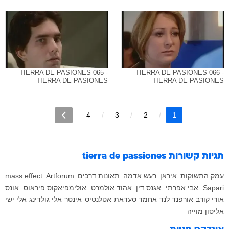
TIERRA DE PASIONES 065 -
TIERRA DE PASIONES 066 -
TIERRA DE PASIONES
TIERRA DE PASIONES
4
3
2
1
תגיות קשורות
tierra de passiones
עמק התשוקות
איראן
רעש אדמה
תאונות דרכים
Artforum
mass effect
Sapari
אבי אפרתי
אגנס דין
אהוד אולמרט
אולימפיאקוס פיראוס
אונס
אורי קורב
אורפנד לנד
אחמד סעדאת
אטלנטיס
אינטר
אלי גולדינג
אלי ישי
אליסון מוייה