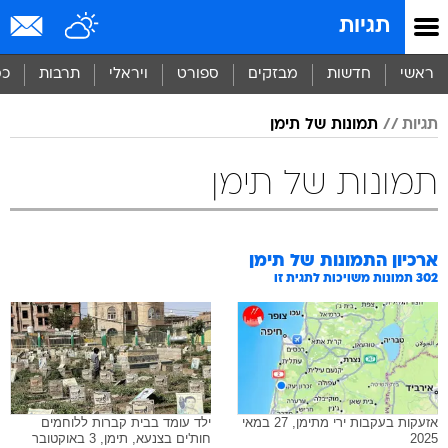
תגיות
ראשי
חדשות
מבזקים
ספורט
ויראלי
תרבות
כס
תגיות
תמונות של תימן
תמונות של תימן
ארכיון התמונות של
תימן
302
תמונות משויכות לתגית זו
אזעקות בעקבות ירי מתימן, 27 במאי
ילד עומד בבית קברות ללוחמים
2025
חות'ים בצנעא, תימן, 3 באוקטובר