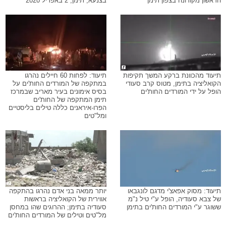
הראשון מקורונה בצפון תימן
בצנעא, תימן, 2 באפריל 2020
תיעוד מהכוונת ברקע המשך תקיפות
תיעוד: לפחות 60 חיילים נהרגו
הקואליציה בתימן, מטוס קרב סעודי
במתקפה של המורדים החות'ים על
הופל על ידי המורדים החות'ים
בסיס אימונים בעיר מאריב שבמרכז
תימן המתקפה של החות'ים
הפרו-איראנים כללה טילים בליסטיים
ומל"טים
תיעוד: מסוק אפאצ'י מדגם לונגבאו
יותר ממאה בני אדם נהרגו בהתקפה
של צבא סעודיה, הופל ע"י טיל נ"מ
אווירית של הקואליציה בראשות
ששוגר ע"י המורדים החות'ים בתימן
סעודיה בתימן; ההרוגים שהו במחסן
מל"טים וטילים של המורדים החות'ים