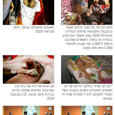
תימן הכריזה על מצב חירום לאומי
תאומים סיאמיים, צנעא, תימן,
בעקבות התפרצות מחלת הכולירה
פברואר 2019
מתחילת 2019 קפץ מספר הנדבקים
בכולרה או כאלה החשודים שנדבקו
מ-140 ל-2,000 מדי שבוע ולפחות
3,000 איש מתו ממנה
"הם לא ישרדו בתימן" חייהם של זוג
אב אוחז את ידה של בתו בת
תאומים סיאמיים נתונים בסכנה בשל
הארבעה חודשים שמתה מרעב
הצורך לפנותם לחו"ל וסגירת שדה"ת
בבירת תימן, צנעא, 15 בנובמבר
בצנעא
2018