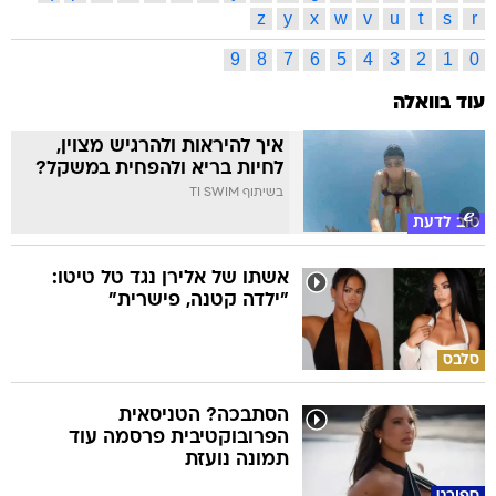
z
y
x
w
v
u
t
s
r
9
8
7
6
5
4
3
2
1
0
עוד בוואלה
איך להיראות ולהרגיש מצוין,
לחיות בריא ולהפחית במשקל?
בשיתוף TI SWIM
טוב לדעת
אשתו של אלירן נגד טל טיטו:
"ילדה קטנה, פישרית"
סלבס
הסתבכה? הטניסאית
הפרובוקטיבית פרסמה עוד
תמונה נועזת