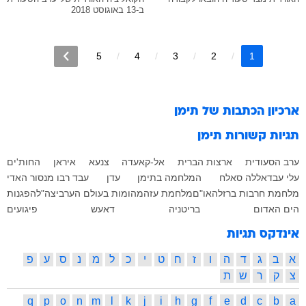
ב-13 באוגוסט 2018
5
4
3
2
1
ארכיון הכתבות של
תימן
תגיות קשורות
תימן
ערב הסעודית
ארצות הברית
אל-קאעדה
צנעא
איראן
החות'ים
עלי עבדאללה סאלח
המלחמה בתימן
עדן
עבד רבו מנסור האדי
מלחמת חרבות ברזל
האו"ם
מלחמת עזה
מהומות בעולם הערבי
צה"ל
הפגנות
הים האדום
בריטניה
דאעש
פיגועים
אינדקס תגיות
א
ב
ג
ד
ה
ו
ז
ח
ט
י
כ
ל
מ
נ
ס
ע
פ
צ
ק
ר
ש
ת
q
p
o
n
m
l
k
j
i
h
g
f
e
d
c
b
a