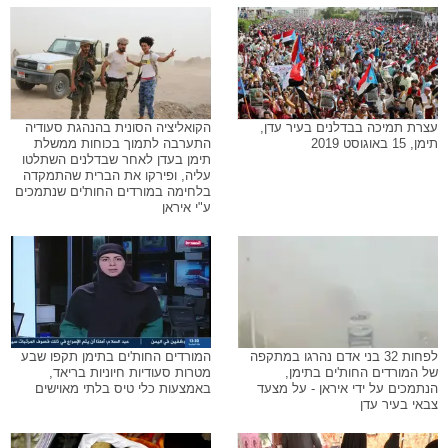
עצרת תמיכה בבדלנים בעיר עדן,
הקואליציה הסונית בהנהגת סעודיה
תימן, 15 באוגוסט 2019
התערבה לתמוך בכוחות ממשלת
תימן בעדן לאחר שבדלנים השתלטו
עליה, ופירקו את הברית שהתמקדה
בלחימה במורדים החות'ים שנתמכים
ע"י איראן
לפחות 32 בני אדם נהרגו במתקפה
המורדים החות'ים בתימן תקפו שבע
של המורדים החות'ים בתימן,
מטרות סעודיות חיוניות בריאד,
הנתמכים על ידי איראן - על מצעד
באמצעות כלי טיס בלתי מאוישים
צבאי בעיר עדן