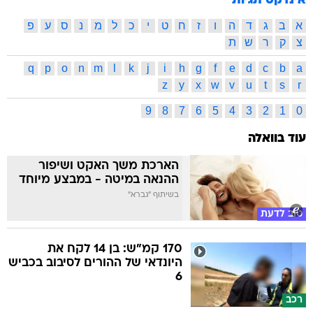
אינדקס תגיות
א
ב
ג
ד
ה
ו
ז
ח
ט
י
כ
ל
מ
נ
ס
ע
פ
צ
ק
ר
ש
ת
q
p
o
n
m
l
k
j
i
h
g
f
e
d
c
b
a
z
y
x
w
v
u
t
s
r
9
8
7
6
5
4
3
2
1
0
עוד בוואלה
הארכת משך האקט ושיפור
ההנאה במיטה - במבצע מיוחד
בשיתוף "גברא"
טוב לדעת
170 קמ"ש: בן 14 לקח את
היונדאי של ההורים לסיבוב בכביש
6
רכב