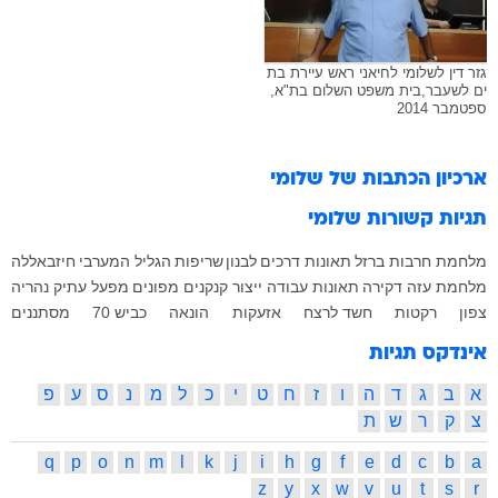
גזר דין לשלומי לחיאני ראש עיירת בת
ים לשעבר,בית משפט השלום בת"א,
ספטמבר 2014
ארכיון הכתבות של
שלומי
תגיות קשורות
שלומי
מלחמת חרבות ברזל
תאונות דרכים
לבנון
שריפות
הגליל המערבי
חיזבאללה
מלחמת עזה
דקירה
תאונות עבודה
ייצור קנקנים
מפונים
מפעל עתיק
נהריה
צפון
רקטות
חשד לרצח
אזעקות
הונאה
כביש 70
מסתננים
אינדקס תגיות
א
ב
ג
ד
ה
ו
ז
ח
ט
י
כ
ל
מ
נ
ס
ע
פ
צ
ק
ר
ש
ת
q
p
o
n
m
l
k
j
i
h
g
f
e
d
c
b
a
z
y
x
w
v
u
t
s
r