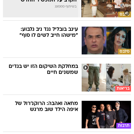
הקרב על המכשיר החדש
בשיתוף סמסונג
סלבס
עינב בובליל נגד ניב גלבוע:
"מישהו חייב לשים לו סוף"
סלבס
במחלקת השיקום הזו יש בגדים
שמשנים חיים
בריאות
מחאה ואהבה: הרוקנ'רול של
איפה הילד שוב מרגש
תרבות