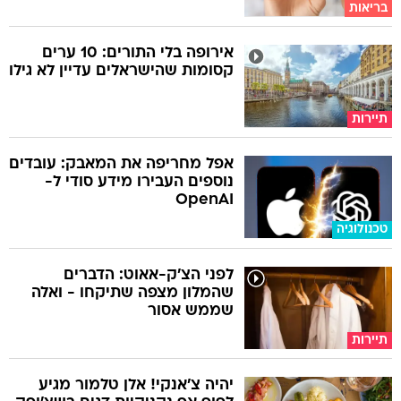
בריאות
אירופה בלי התורים: 10 ערים
קסומות שהישראלים עדיין לא גילו
תיירות
אפל מחריפה את המאבק: עובדים
נוספים העבירו מידע סודי ל-
OpenAI
טכנולוגיה
לפני הצ'ק-אאוט: הדברים
שהמלון מצפה שתיקחו - ואלה
שממש אסור
תיירות
יהיה צ'אנקי! אלן טלמור מגיע