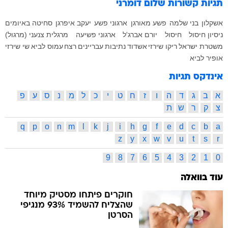
תגיות קשורות
שלום דומרני
אשקלון
בני שלמה
פשע מאורגן
ארגוני פשע
יעקב איפרגן
סחיטה באיומים
ניסיון חיסול
חיסול
יורם אברג'ל
ארגוני פשיעה
מרגלית צנעני (מרגול)
משטרת ישראל
ריקו שירזי
אשדוד
נתיבות
עבריינים
רצח
עמוס לביא
שי שירזי
אופיר לביא
אינדקס תגיות
א
ב
ג
ד
ה
ו
ז
ח
ט
י
כ
ל
מ
נ
ס
ע
פ
צ
ק
ר
ש
ת
q
p
o
n
m
l
k
j
i
h
g
f
e
d
c
b
a
z
y
x
w
v
u
t
s
r
9
8
7
6
5
4
3
2
1
0
עוד בוואלה
חוקרים פיתחו מסטיק מיוחד
שהצליח להשמיד 93% מנגיפי
הסרטן