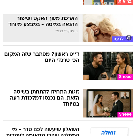
בריאות
הארכת משך האקט ושיפור
ההנאה במיטה - במבצע מיוחד
בשיתוף "גברא"
טוב לדעת
דייט ראשון? מסתבר שזה המקום
הכי טרנדי היום
Sheee
זוגות התחילו להתחתן בשיטה
הזאת. הם נכנסו למלכודת רעה
במיוחד
Sheee
השאלון שיעשה לכם סדר - מי
המפלגה שהכי מתאימה לעמדות