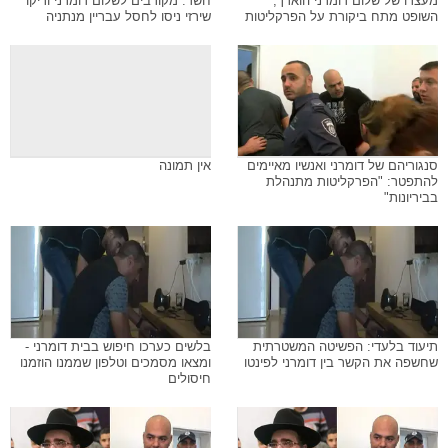
מעצרו של שלום דומרני הוארך,
חשד: מקורבים לשלום דומרני וריקו
השופט מתח ביקורת על הפרקליטות
שירזי ניסו לחסל עבריין מנתניה
סנגוריהם של דומרני ואנשיו מאיימים
אין תמונה
להתפטר: "הפרקליטות מתנהלת
בביריונות"
תיעוד בלעדי: הפשיטה המשטרתית
בלשים כערכו חיפוש בבית דומרני -
שחשפה את הקשר בין דומרני לפינטו
ומצאו מסמכים וטלפון שממנו הוזמנו
חיסולים