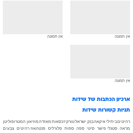
אין תמונה
אין תמונה
אין תמונה
ארכיון הכתבות של
שידות
תגיות קשורות
שידות
רהיטים
ביתילי
איקאה
בנק ישראל
טורקיז
כסאות
מאזדה
מוזיאון המטרופוליטן
מראה
סטנלי פישר
סיטי
ספה
ספות
פלורליס
פנטהאוז רהיטים
צבעים