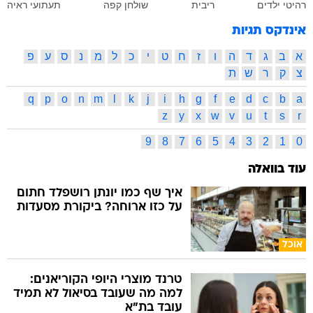
רהיטי ילדים
ריבית
שולחן קפה
תעתועי ראיה
אינדקס תגיות
א
ב
ג
ד
ה
ו
ז
ח
ט
י
כ
ל
מ
נ
ס
ע
פ
צ
ק
ר
ש
ת
q
p
o
n
m
l
k
j
i
h
g
f
e
d
c
b
a
z
y
x
w
v
u
t
s
r
9
8
7
6
5
4
3
2
1
0
עוד בוואלה
איך שף כמו יונתן רושפלד חתום
על כזו ארוחה? ביקורת מסעדות
אוכל
טרנד מוצרי היופי הקוריאנים:
למה מה שעובד בסיאול לא תמיד
עובד בת"א