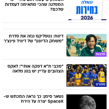
המפלגה שהכי מתאימה לעמדות
שלכם?
דיווח: נטפליקס גנזה את סדרת
"משחק הדיונון" של דיוויד פינצ'ר
תרבות
"מכבי ת"א דפקה אותי": לאקס
הצהובים עדיין יש בטן מלאה
ספורט
נשאר סימן: כך נראה המכתש ש-
SpaceX יצרה על הירח