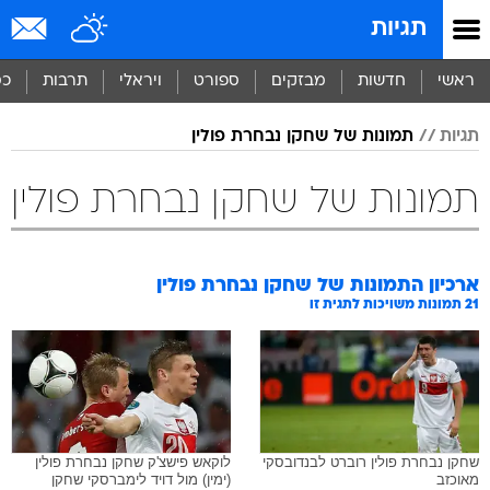
תגיות
ראשי
חדשות
מבזקים
ספורט
ויראלי
תרבות
כס
תגיות
תמונות של שחקן נבחרת פולין
תמונות של שחקן נבחרת פולין
ארכיון התמונות של
שחקן נבחרת פולין
21
תמונות משויכות לתגית זו
שחקן נבחרת פולין רוברט לבנדובסקי
לוקאש פישצ'ק שחקן נבחרת פולין
מאוכזב
(ימין) מול דויד לימברסקי שחקן