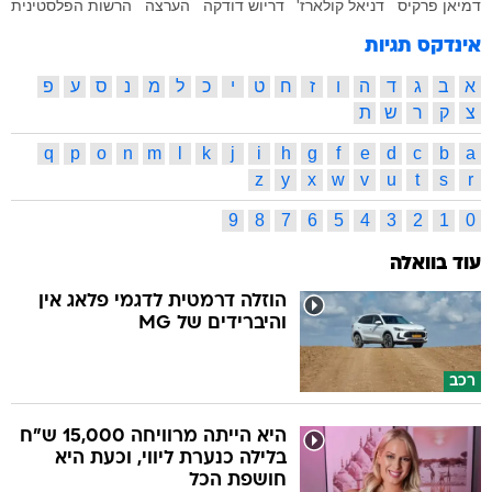
דמיאן פרקיס
דניאל קולארז'
דריוש דודקה
הערצה
הרשות הפלסטינית
אינדקס תגיות
א
ב
ג
ד
ה
ו
ז
ח
ט
י
כ
ל
מ
נ
ס
ע
פ
צ
ק
ר
ש
ת
q
p
o
n
m
l
k
j
i
h
g
f
e
d
c
b
a
z
y
x
w
v
u
t
s
r
9
8
7
6
5
4
3
2
1
0
עוד בוואלה
הוזלה דרמטית לדגמי פלאג אין
והיברידים של MG
רכב
היא הייתה מרוויחה 15,000 ש"ח
בלילה כנערת ליווי, וכעת היא
חושפת הכל