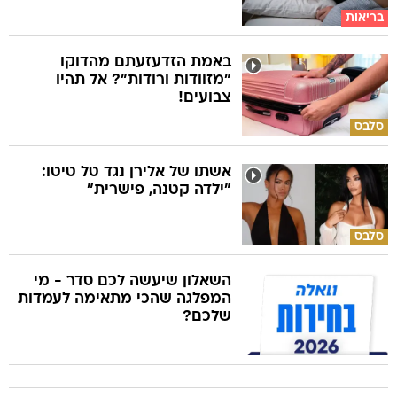
בריאות
באמת הזדעזעתם מהדוקו
"מזוודות ורודות"? אל תהיו
צבועים!
סלבס
אשתו של אלירן נגד טל טיטו:
"ילדה קטנה, פישרית"
סלבס
השאלון שיעשה לכם סדר - מי
המפלגה שהכי מתאימה לעמדות
שלכם?